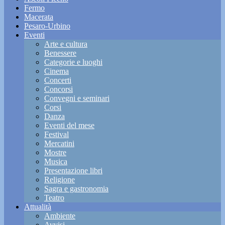
Fermo
Macerata
Pesaro-Urbino
Eventi
Arte e cultura
Benessere
Categorie e luoghi
Cinema
Concerti
Concorsi
Convegni e seminari
Corsi
Danza
Eventi del mese
Festival
Mercatini
Mostre
Musica
Presentazione libri
Religione
Sagra e gastronomia
Teatro
Attualità
Ambiente
Avvisi