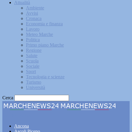
Attualità
Ambiente
Avvisi
Cronaca
Economia e finanza
Lavoro
Meteo Marche
Politica
Primo piano Marche
Regione
Salute
Scuola
Sociale
Sport
Tecnologia e scienze
Turismo
Università
Cerca
Marchenews24
Ancona
Ascoli Piceno