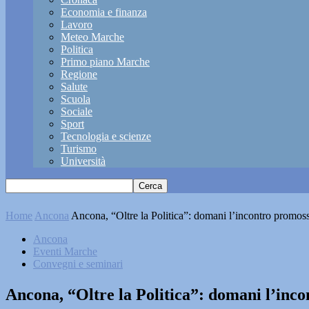
Economia e finanza
Lavoro
Meteo Marche
Politica
Primo piano Marche
Regione
Salute
Scuola
Sociale
Sport
Tecnologia e scienze
Turismo
Università
Home
Ancona
Ancona, “Oltre la Politica”: domani l’incontro promosso
Ancona
Eventi Marche
Convegni e seminari
Ancona, “Oltre la Politica”: domani l’inco