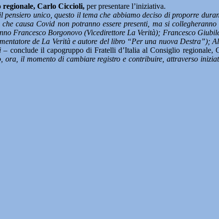
 regionale, Carlo Ciccioli,
per presentare l’iniziativa.
o il pensiero unico, questo il tema che abbiamo deciso di proporre durante
 che causa Covid non potranno essere presenti, ma si collegheranno d
aranno Francesco Borgonovo (Vicedirettore La Verità); Francesco Giubi
entatore de La Verità e autore del libro “Per una nuova Destra”); Al
i
– conclude il capogruppo di Fratelli d’Italia al Consiglio regionale, 
, ora, il momento di cambiare registro e contribuire, attraverso inizia