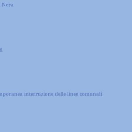
l Nera
zo
mporanea interruzione delle linee comunali