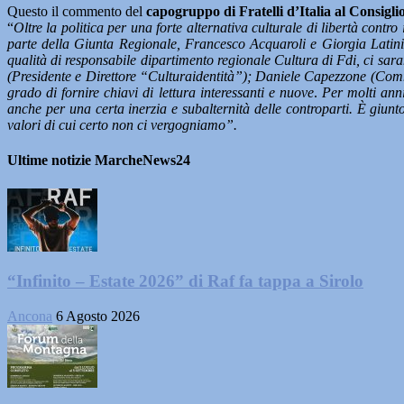
Questo il commento del
capogruppo di Fratelli d’Italia al Consiglio
“
Oltre la politica per una forte alternativa culturale di libertà contr
parte della Giunta Regionale, Francesco Acquaroli e Giorgia Latini
qualità di responsabile dipartimento regionale Cultura di Fdi, ci s
(Presidente e Direttore “Culturaidentità”); Daniele Capezzone (Comm
grado di fornire chiavi di lettura interessanti e nuove
.
Per molti ann
anche per una certa inerzia e subalternità delle controparti. È giunto
valori di cui certo non ci vergogniamo”.
Ultime notizie MarcheNews24
“Infinito – Estate 2026” di Raf fa tappa a Sirolo
Ancona
6 Agosto 2026