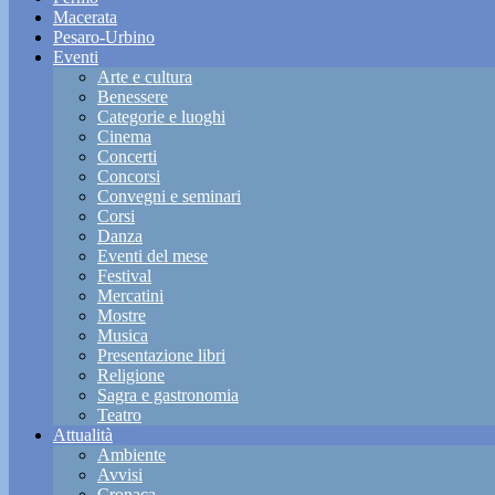
Macerata
Pesaro-Urbino
Eventi
Arte e cultura
Benessere
Categorie e luoghi
Cinema
Concerti
Concorsi
Convegni e seminari
Corsi
Danza
Eventi del mese
Festival
Mercatini
Mostre
Musica
Presentazione libri
Religione
Sagra e gastronomia
Teatro
Attualità
Ambiente
Avvisi
Cronaca