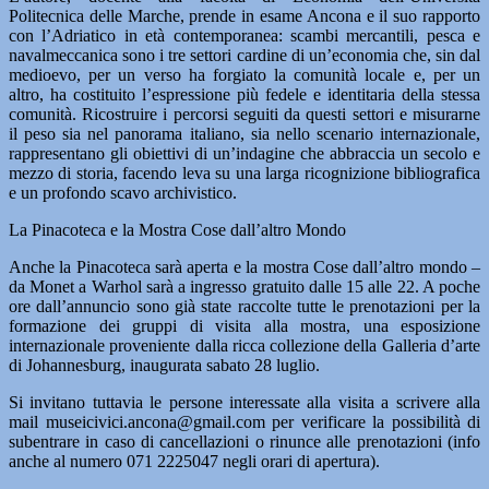
Politecnica delle Marche, prende in esame Ancona e il suo rapporto
con l’Adriatico in età contemporanea: scambi mercantili, pesca e
navalmeccanica sono i tre settori cardine di un’economia che, sin dal
medioevo, per un verso ha forgiato la comunità locale e, per un
altro, ha costituito l’espressione più fedele e identitaria della stessa
comunità. Ricostruire i percorsi seguiti da questi settori e misurarne
il peso sia nel panorama italiano, sia nello scenario internazionale,
rappresentano gli obiettivi di un’indagine che abbraccia un secolo e
mezzo di storia, facendo leva su una larga ricognizione bibliografica
e un profondo scavo archivistico.
La Pinacoteca e la Mostra Cose dall’altro Mondo
Anche la Pinacoteca sarà aperta e la mostra Cose dall’altro mondo –
da Monet a Warhol sarà a ingresso gratuito dalle 15 alle 22. A poche
ore dall’annuncio sono già state raccolte tutte le prenotazioni per la
formazione dei gruppi di visita alla mostra, una esposizione
internazionale proveniente dalla ricca collezione della Galleria d’arte
di Johannesburg, inaugurata sabato 28 luglio.
Si invitano tuttavia le persone interessate alla visita a scrivere alla
mail museicivici.ancona@gmail.com per verificare la possibilità di
subentrare in caso di cancellazioni o rinunce alle prenotazioni (info
anche al numero 071 2225047 negli orari di apertura).