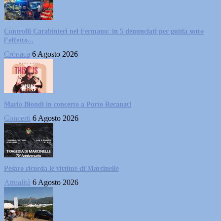
Controlli Carabinieri nel Fermano: in 5 denunciati per guida sotto
l’effetto...
Cronaca
6 Agosto 2026
Mario Biondi in concerto a Porto Recanati
Concerti
6 Agosto 2026
Pesaro ricorda le vittime di Marcinelle
Attualità
6 Agosto 2026