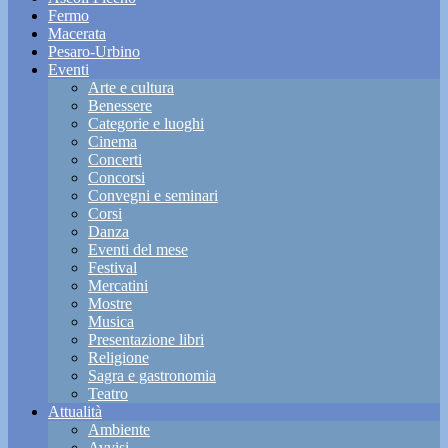
Fermo
Macerata
Pesaro-Urbino
Eventi
Arte e cultura
Benessere
Categorie e luoghi
Cinema
Concerti
Concorsi
Convegni e seminari
Corsi
Danza
Eventi del mese
Festival
Mercatini
Mostre
Musica
Presentazione libri
Religione
Sagra e gastronomia
Teatro
Attualità
Ambiente
Avvisi