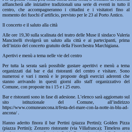
affiancherà alle iniziative tradizionali una serie di eventi in tutto il
centro, che accompagneranno i cittadini e i visitatori fino al
momento dei fuochi d’artificio, previsto per le 23 al Porto Antico.
Il concerto e il saluto alla città
Alle ore 19,30 sulla scalinata del teatro delle Muse il sindaco Valeria
Mancinelli rivolgerà un saluto alla città e ai partecipanti, prima
dell’inizio del concerto gratuito della Fisorchestra Marchigiana.
Apertivi e menù a tema nelle vie del centro
Per tutta la serata sarà possibile gustare aperitivi e menù a tema
organizzati dai bar e dai ristoranti del centro e visitare. Sono
numerosi e vari i menù e le proposte degli esercizi aderenti che
stanno arrivando in questi giorni allo staff organizzativo del
Comune, con proposte tra i 15 e i 25 euro.
Bar e ristoranti sono in fase di adesione. L’elenco sarà aggiornato sul
sito istituzionale del Comune, all’indirizzo
https://www.comuneancona.it/festa-del-mare-con-la-notte-in-blu-ad-
ancona/ .
Hanno aderito finora il bar Pertini (piazza Pertini); Golden Pizza
(piazza Pertini); Zenzero ristorante (via Villafranca); Timeless area