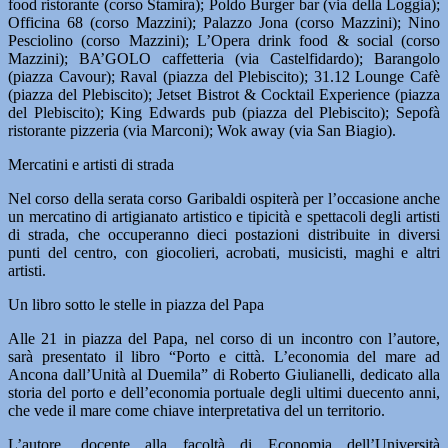
food ristorante (corso Stamira); Poldo Burger bar (via della Loggia);
Officina 68 (corso Mazzini); Palazzo Jona (corso Mazzini); Nino
Pesciolino (corso Mazzini); L’Opera drink food & social (corso
Mazzini); BA’GOLO caffetteria (via Castelfidardo); Barangolo
(piazza Cavour); Raval (piazza del Plebiscito); 31.12 Lounge Cafè
(piazza del Plebiscito); Jetset Bistrot & Cocktail Experience (piazza
del Plebiscito); King Edwards pub (piazza del Plebiscito); Sepofà
ristorante pizzeria (via Marconi); Wok away (via San Biagio).
Mercatini e artisti di strada
Nel corso della serata corso Garibaldi ospiterà per l’occasione anche
un mercatino di artigianato artistico e tipicità e spettacoli degli artisti
di strada, che occuperanno dieci postazioni distribuite in diversi
punti del centro, con giocolieri, acrobati, musicisti, maghi e altri
artisti.
Un libro sotto le stelle in piazza del Papa
Alle 21 in piazza del Papa, nel corso di un incontro con l’autore,
sarà presentato il libro “Porto e città. L’economia del mare ad
Ancona dall’Unità al Duemila” di Roberto Giulianelli, dedicato alla
storia del porto e dell’economia portuale degli ultimi duecento anni,
che vede il mare come chiave interpretativa del un territorio.
L’autore, docente alla facoltà di Economia dell’Università