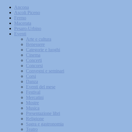
Ancona
Ascoli Piceno
Fermo
Macerata
Pesaro-Urbino
Eventi
Arte e cultura
Benessere
Categorie e luoghi
Cinema
Concerti
Concorsi
Convegni e seminari
Corsi
Danza
Eventi del mese
Festival
Mercatini
Mostre
Musica
Presentazione libri
Religione
Sagra e gastronomia
Teatro