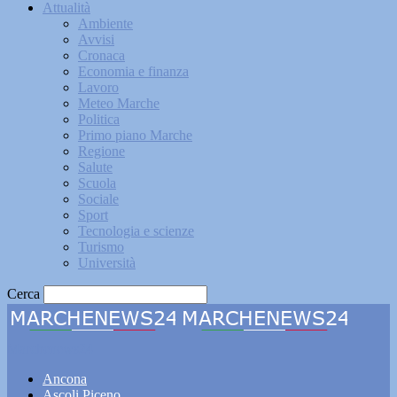
Attualità
Ambiente
Avvisi
Cronaca
Economia e finanza
Lavoro
Meteo Marche
Politica
Primo piano Marche
Regione
Salute
Scuola
Sociale
Sport
Tecnologia e scienze
Turismo
Università
Cerca
Marchenews24
Ancona
Ascoli Piceno