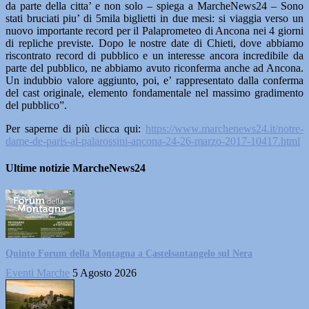
da parte della citta’ e non solo – spiega a MarcheNews24 – Sono
stati bruciati piu’ di 5mila biglietti in due mesi: si viaggia verso un
nuovo importante record per il Palaprometeo di Ancona nei 4 giorni
di repliche previste. Dopo le nostre date di Chieti, dove abbiamo
riscontrato record di pubblico e un interesse ancora incredibile da
parte del pubblico, ne abbiamo avuto riconferma anche ad Ancona.
Un indubbio valore aggiunto, poi, e’ rappresentato dalla conferma
del cast originale, elemento fondamentale nel massimo gradimento
del pubblic
o”.
Per saperne di più clicca qui:
https://www.marchenews24.it/notre-
dame-de-paris-al-palarossini-ancona-24-26-marzo-2017-10417.html
Ultime notizie MarcheNews24
Quinto Forum della Montagna a Castelsantangelo sul Nera
Eventi Marche
5 Agosto 2026