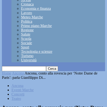
Cronaca
Economia e finanza
Lavoro
Meteo Marche
Politica
Primo piano Marche
Regione
Salute
Scuola
Sociale
Sport
Tecnologia e scienze
Turismo
Università
Home
Ancona
Ancona, conto alla rovescia per ‘Notre Dame de
Paris’: parla Gianfilippo Di...
Ancona
Eventi Marche
Concerti
Teatro