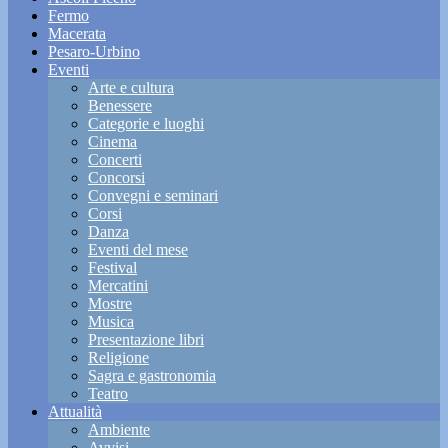
Fermo
Macerata
Pesaro-Urbino
Eventi
Arte e cultura
Benessere
Categorie e luoghi
Cinema
Concerti
Concorsi
Convegni e seminari
Corsi
Danza
Eventi del mese
Festival
Mercatini
Mostre
Musica
Presentazione libri
Religione
Sagra e gastronomia
Teatro
Attualità
Ambiente
Avvisi