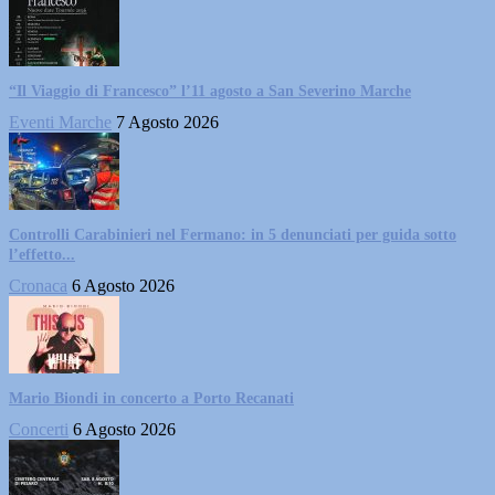
“Il Viaggio di Francesco” l’11 agosto a San Severino Marche
Eventi Marche
7 Agosto 2026
Controlli Carabinieri nel Fermano: in 5 denunciati per guida sotto
l’effetto...
Cronaca
6 Agosto 2026
Mario Biondi in concerto a Porto Recanati
Concerti
6 Agosto 2026