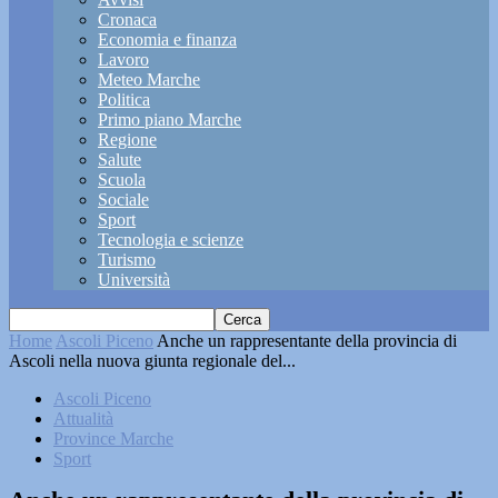
Cronaca
Economia e finanza
Lavoro
Meteo Marche
Politica
Primo piano Marche
Regione
Salute
Scuola
Sociale
Sport
Tecnologia e scienze
Turismo
Università
Home
Ascoli Piceno
Anche un rappresentante della provincia di
Ascoli nella nuova giunta regionale del...
Ascoli Piceno
Attualità
Province Marche
Sport