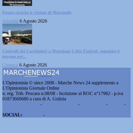
Pesaro ricorda le vittime di Marcinelle
Attualità
6 Agosto 2026
Controlli dei Carabinieri a Montelago Celtic Festival: segnalate 6
persone per...
Cronaca
6 Agosto 2026
L'Opinionista © since 2008 - Marche News 24 supplemento a
L'Opinionista Giornale Online
n. reg. Trib. Pescara n.08/08 - Iscrizione al ROC n°17982 - p.iva
01873660680 a cura di A. Gulizia
Pubblicità e contatti
-
Notizie del giorno
-
Informazioni
-
Privacy
-
Cookie
SOCIAL:
Facebook
-
X