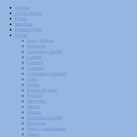
Ancona
Ascoli Piceno
Fermo
Macerata
Pesaro-Urbino
Eventi
Arte e cultura
Benessere
Categorie e luoghi
Cinema
Concerti
Concorsi
Convegni e seminari
Corsi
Danza
Eventi del mese
Festival
Mercatini
Mostre
Musica
Presentazione libri
Religione
Sagra e gastronomia
Teatro