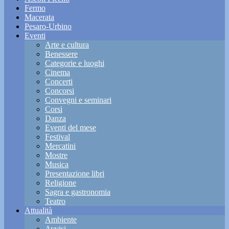
Fermo
Macerata
Pesaro-Urbino
Eventi
Arte e cultura
Benessere
Categorie e luoghi
Cinema
Concerti
Concorsi
Convegni e seminari
Corsi
Danza
Eventi del mese
Festival
Mercatini
Mostre
Musica
Presentazione libri
Religione
Sagra e gastronomia
Teatro
Attualità
Ambiente
Avvisi