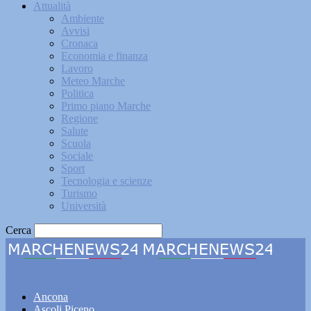
Attualità
Ambiente
Avvisi
Cronaca
Economia e finanza
Lavoro
Meteo Marche
Politica
Primo piano Marche
Regione
Salute
Scuola
Sociale
Sport
Tecnologia e scienze
Turismo
Università
Cerca
Marchenews24
Ancona
Ascoli Piceno