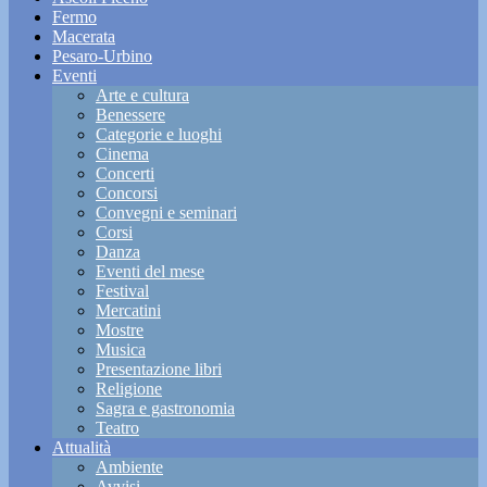
Fermo
Macerata
Pesaro-Urbino
Eventi
Arte e cultura
Benessere
Categorie e luoghi
Cinema
Concerti
Concorsi
Convegni e seminari
Corsi
Danza
Eventi del mese
Festival
Mercatini
Mostre
Musica
Presentazione libri
Religione
Sagra e gastronomia
Teatro
Attualità
Ambiente
Avvisi