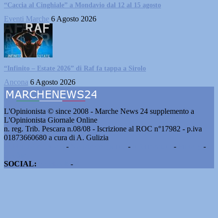
“Caccia al Cinghiale” a Mondavio dal 12 al 15 agosto
Eventi Marche
6 Agosto 2026
“Infinito – Estate 2026” di Raf fa tappa a Sirolo
Ancona
6 Agosto 2026
L'Opinionista © since 2008 - Marche News 24 supplemento a
L'Opinionista Giornale Online
n. reg. Trib. Pescara n.08/08 - Iscrizione al ROC n°17982 - p.iva
01873660680 a cura di A. Gulizia
Pubblicità e contatti
-
Notizie del giorno
-
Informazioni
-
Privacy
-
Cookie
SOCIAL:
Facebook
-
X