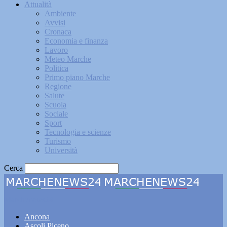
Attualità
Ambiente
Avvisi
Cronaca
Economia e finanza
Lavoro
Meteo Marche
Politica
Primo piano Marche
Regione
Salute
Scuola
Sociale
Sport
Tecnologia e scienze
Turismo
Università
Cerca
Marchenews24
Ancona
Ascoli Piceno