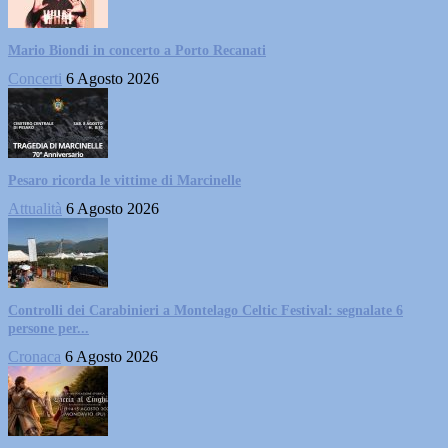
Mario Biondi in concerto a Porto Recanati
Concerti
6 Agosto 2026
Pesaro ricorda le vittime di Marcinelle
Attualità
6 Agosto 2026
Controlli dei Carabinieri a Montelago Celtic Festival: segnalate 6
persone per...
Cronaca
6 Agosto 2026