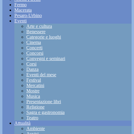
Fermo
Macerata
Pesaro-Urbino
Eventi
Arte e cultura
Benessere
Categorie e luoghi
Cinema
Concerti
Concorsi
Convegni e seminari
Corsi
Danza
Eventi del mese
Festival
Mercatini
Mostre
Musica
Presentazione libri
Religione
Sagra e gastronomia
Teatro
Attualità
Ambiente
Avvisi