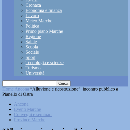
Cronaca
Economia e finanza
Lavoro
Meteo Marche
Politica
Primo piano Marche
Regione
Salute
Scuola
Sociale
Sport
Tecnologia e scienze
Turismo
Università
Home
Ancona
“Alluvione e ricostruzione”, incontro pubblico a
Pianello di Ostra
Ancona
Eventi Marche
Convegni e seminari
Province Marche