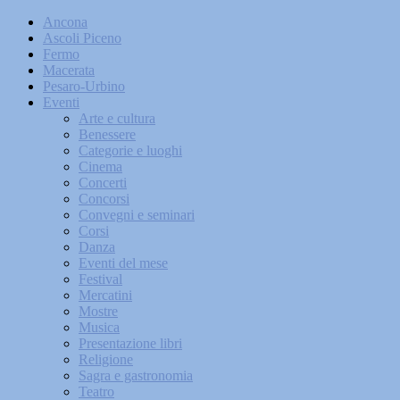
Ancona
Ascoli Piceno
Fermo
Macerata
Pesaro-Urbino
Eventi
Arte e cultura
Benessere
Categorie e luoghi
Cinema
Concerti
Concorsi
Convegni e seminari
Corsi
Danza
Eventi del mese
Festival
Mercatini
Mostre
Musica
Presentazione libri
Religione
Sagra e gastronomia
Teatro