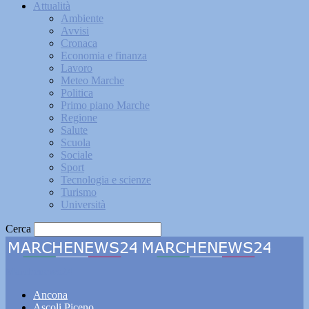
Attualità
Ambiente
Avvisi
Cronaca
Economia e finanza
Lavoro
Meteo Marche
Politica
Primo piano Marche
Regione
Salute
Scuola
Sociale
Sport
Tecnologia e scienze
Turismo
Università
Cerca
Marchenews24
Ancona
Ascoli Piceno