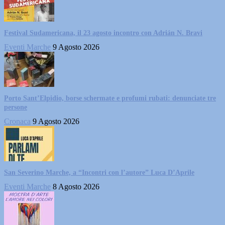
Festival Sudamericana, il 23 agosto incontro con Adrián N. Bravi
Eventi Marche
9 Agosto 2026
Porto Sant’Elpidio, borse schermate e profumi rubati: denunciate tre
persone
Cronaca
9 Agosto 2026
San Severino Marche, a “Incontri con l’autore” Luca D’Aprile
Eventi Marche
8 Agosto 2026