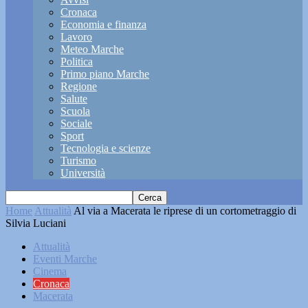
Cronaca
Economia e finanza
Lavoro
Meteo Marche
Politica
Primo piano Marche
Regione
Salute
Scuola
Sociale
Sport
Tecnologia e scienze
Turismo
Università
Home
Attualità
Al via a Macerata le riprese di un cortometraggio di
Silvia Luciani
Attualità
Eventi Marche
Cinema
Cronaca
Macerata