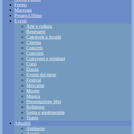
Fermo
Macerata
Pesaro-Urbino
Eventi
Arte e cultura
Benessere
Categorie e luoghi
Cinema
Concerti
Concorsi
Convegni e seminari
Corsi
Danza
Eventi del mese
Festival
Mercatini
Mostre
Musica
Presentazione libri
Religione
Sagra e gastronomia
Teatro
Attualità
Ambiente
Avvisi