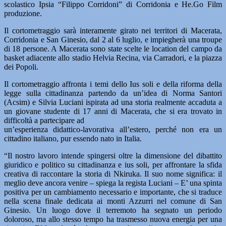
scolastico Ipsia “Filippo Corridoni” di Corridonia e He.Go Film
produzione.
Il cortometraggio sarà interamente girato nei territori di Macerata,
Corridonia e San Ginesio, dal 2 al 6 luglio, e impiegherà una troupe
di 18 persone. A Macerata sono state scelte le location del campo da
basket adiacente allo stadio Helvia Recina, via Carradori, e la piazza
dei Popoli.
Il cortometraggio affronta i temi dello Ius soli e della riforma della
legge sulla cittadinanza partendo da un’idea di Norma Santori
(Acsim) e Silvia Luciani ispirata ad una storia realmente accaduta a
un giovane studente di 17 anni di Macerata, che si era trovato in
difficoltà a partecipare ad
un’esperienza didattico-lavorativa all’estero, perché non era un
cittadino italiano, pur essendo nato in Italia.
“Il nostro lavoro intende spingersi oltre la dimensione del dibattito
giuridico e politico su cittadinanza e ius soli, per affrontare la sfida
creativa di raccontare la storia di Nkiruka. Il suo nome significa: il
meglio deve ancora venire – spiega la regista Luciani – E’ una spinta
positiva per un cambiamento necessario e importante, che si traduce
nella scena finale dedicata ai monti Azzurri nel comune di San
Ginesio. Un luogo dove il terremoto ha segnato un periodo
doloroso, ma allo stesso tempo ha trasmesso nuova energia per una