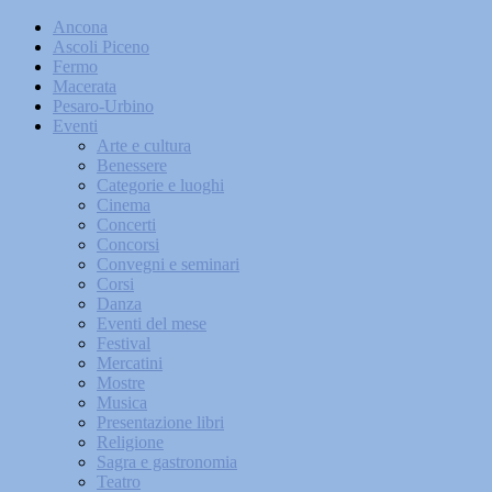
Ancona
Ascoli Piceno
Fermo
Macerata
Pesaro-Urbino
Eventi
Arte e cultura
Benessere
Categorie e luoghi
Cinema
Concerti
Concorsi
Convegni e seminari
Corsi
Danza
Eventi del mese
Festival
Mercatini
Mostre
Musica
Presentazione libri
Religione
Sagra e gastronomia
Teatro