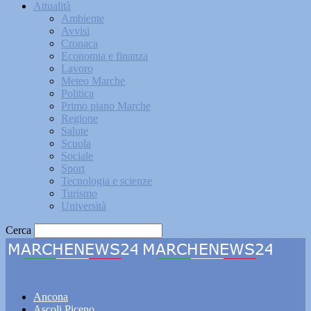
Attualità
Ambiente
Avvisi
Cronaca
Economia e finanza
Lavoro
Meteo Marche
Politica
Primo piano Marche
Regione
Salute
Scuola
Sociale
Sport
Tecnologia e scienze
Turismo
Università
Cerca
Marchenews24
Ancona
Ascoli Piceno