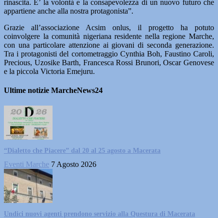
rinascita. E’ la volontà e la consapevolezza di un nuovo futuro che
appartiene anche alla nostra protagonista”.
Grazie all’associazione Acsim onlus, il progetto ha potuto
coinvolgere la comunità nigeriana residente nella regione Marche,
con una particolare attenzione ai giovani di seconda generazione.
Tra i protagonisti del cortometraggio Cynthia Boh, Faustino Caroli,
Precious, Uzosike Barth, Francesca Rossi Brunori, Oscar Genovese
e la piccola Victoria Emejuru.
Ultime notizie MarcheNews24
“Dialetto che Piacere” dal 20 al 25 agosto a Macerata
Eventi Marche
7 Agosto 2026
Undici nuovi agenti prendono servizio alla Questura di Macerata