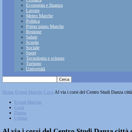
Economia e finanza
Lavoro
Meteo Marche
Politica
Primo piano Marche
Regione
Salute
Scuola
Sociale
Sport
Tecnologia e scienze
Turismo
Università
Home
Eventi Marche
Corsi
Al via i corsi del Centro Studi Danza citt
Eventi Marche
Corsi
Danza
Urbino
Al via i corsi del Centro Studi Danza città