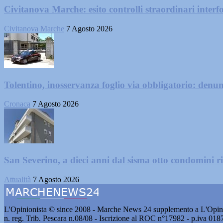
Civitanova Marche: esito controlli straordinari interf
Civitanova Marche
7 Agosto 2026
Tolentino, inosservanza foglio via obbligatorio: denu
Cronaca
7 Agosto 2026
San Severino, a dieci anni dal sisma otto condomini ri
Attualità
7 Agosto 2026
L'Opinionista © since 2008 - Marche News 24 supplemento a L'Opini
n. reg. Trib. Pescara n.08/08 - Iscrizione al ROC n°17982 - p.iva 01