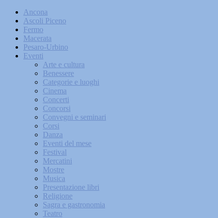
Ancona
Ascoli Piceno
Fermo
Macerata
Pesaro-Urbino
Eventi
Arte e cultura
Benessere
Categorie e luoghi
Cinema
Concerti
Concorsi
Convegni e seminari
Corsi
Danza
Eventi del mese
Festival
Mercatini
Mostre
Musica
Presentazione libri
Religione
Sagra e gastronomia
Teatro