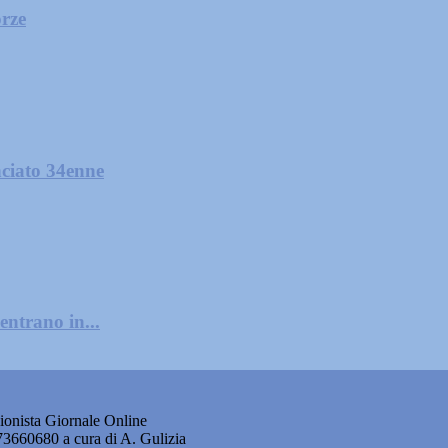
orze
nciato 34enne
entrano in...
onista Giornale Online
873660680 a cura di A. Gulizia