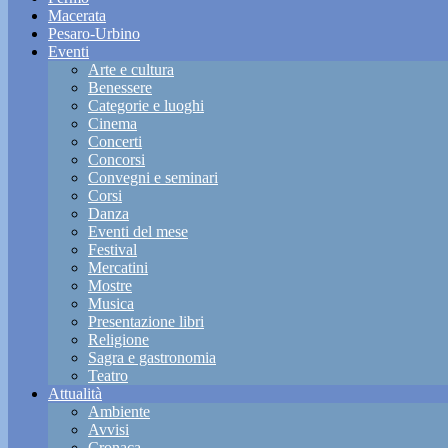
Macerata
Pesaro-Urbino
Eventi
Arte e cultura
Benessere
Categorie e luoghi
Cinema
Concerti
Concorsi
Convegni e seminari
Corsi
Danza
Eventi del mese
Festival
Mercatini
Mostre
Musica
Presentazione libri
Religione
Sagra e gastronomia
Teatro
Attualità
Ambiente
Avvisi
Cronaca