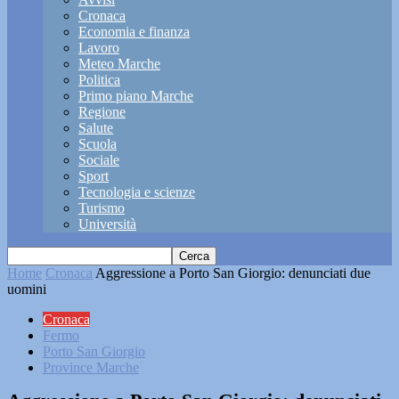
Cronaca
Economia e finanza
Lavoro
Meteo Marche
Politica
Primo piano Marche
Regione
Salute
Scuola
Sociale
Sport
Tecnologia e scienze
Turismo
Università
Home
Cronaca
Aggressione a Porto San Giorgio: denunciati due
uomini
Cronaca
Fermo
Porto San Giorgio
Province Marche