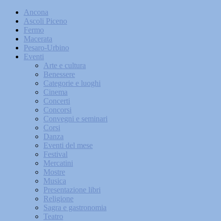
Ancona
Ascoli Piceno
Fermo
Macerata
Pesaro-Urbino
Eventi
Arte e cultura
Benessere
Categorie e luoghi
Cinema
Concerti
Concorsi
Convegni e seminari
Corsi
Danza
Eventi del mese
Festival
Mercatini
Mostre
Musica
Presentazione libri
Religione
Sagra e gastronomia
Teatro