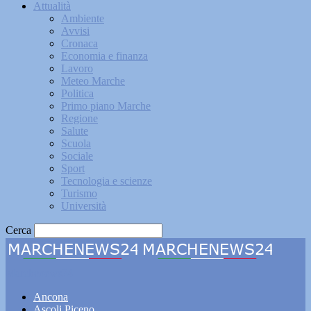
Attualità
Ambiente
Avvisi
Cronaca
Economia e finanza
Lavoro
Meteo Marche
Politica
Primo piano Marche
Regione
Salute
Scuola
Sociale
Sport
Tecnologia e scienze
Turismo
Università
Cerca
Marchenews24
Ancona
Ascoli Piceno