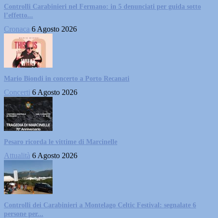
Controlli Carabinieri nel Fermano: in 5 denunciati per guida sotto
l’effetto...
Cronaca
6 Agosto 2026
Mario Biondi in concerto a Porto Recanati
Concerti
6 Agosto 2026
Pesaro ricorda le vittime di Marcinelle
Attualità
6 Agosto 2026
Controlli dei Carabinieri a Montelago Celtic Festival: segnalate 6
persone per...