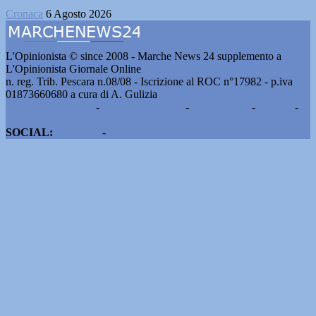
Cronaca
6 Agosto 2026
L'Opinionista © since 2008 - Marche News 24 supplemento a
L'Opinionista Giornale Online
n. reg. Trib. Pescara n.08/08 - Iscrizione al ROC n°17982 - p.iva
01873660680 a cura di A. Gulizia
Pubblicità e contatti
-
Notizie del giorno
-
Informazioni
-
Privacy
-
Cookie
SOCIAL:
Facebook
-
X