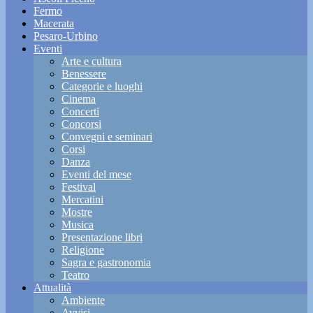
Fermo
Macerata
Pesaro-Urbino
Eventi
Arte e cultura
Benessere
Categorie e luoghi
Cinema
Concerti
Concorsi
Convegni e seminari
Corsi
Danza
Eventi del mese
Festival
Mercatini
Mostre
Musica
Presentazione libri
Religione
Sagra e gastronomia
Teatro
Attualità
Ambiente
Avvisi