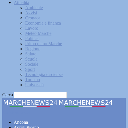
Attualità
Ambiente
Avvisi
Cronaca
Economia e finanza
Lavoro
Meteo Marche
Politica
Primo piano Marche
Regione
Salute
Scuola
Sociale
Sport
Tecnologia e scienze
Turismo
Università
Cerca
Marchenews24
Ancona
Ascoli Piceno