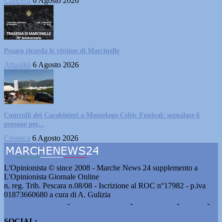
Concerti
6 Agosto 2026
Pesaro ricorda le vittime di Marcinelle
Attualità
6 Agosto 2026
Controlli dei Carabinieri a Montelago Celtic Festival: segnalate 6
persone per...
Cronaca
6 Agosto 2026
L'Opinionista © since 2008 - Marche News 24 supplemento a
L'Opinionista Giornale Online
n. reg. Trib. Pescara n.08/08 - Iscrizione al ROC n°17982 - p.iva
01873660680 a cura di A. Gulizia
Pubblicità e contatti
-
Notizie del giorno
-
Informazioni
-
Privacy
-
Cookie
SOCIAL:
Facebook
-
X