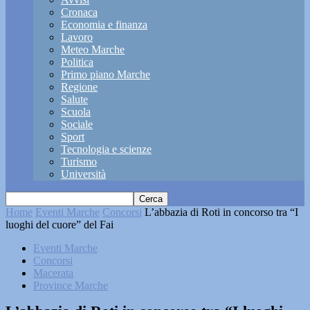
Cronaca
Economia e finanza
Lavoro
Meteo Marche
Politica
Primo piano Marche
Regione
Salute
Scuola
Sociale
Sport
Tecnologia e scienze
Turismo
Università
Home
Eventi Marche
Concorsi
L’abbazia di Roti in concorso tra “I
luoghi del cuore” del Fai
Eventi Marche
Concorsi
Macerata
Province Marche