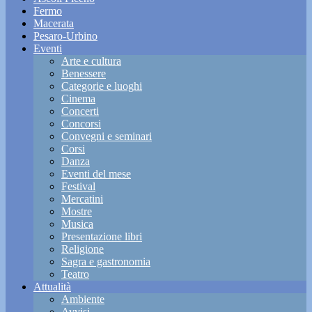
Fermo
Macerata
Pesaro-Urbino
Eventi
Arte e cultura
Benessere
Categorie e luoghi
Cinema
Concerti
Concorsi
Convegni e seminari
Corsi
Danza
Eventi del mese
Festival
Mercatini
Mostre
Musica
Presentazione libri
Religione
Sagra e gastronomia
Teatro
Attualità
Ambiente
Avvisi