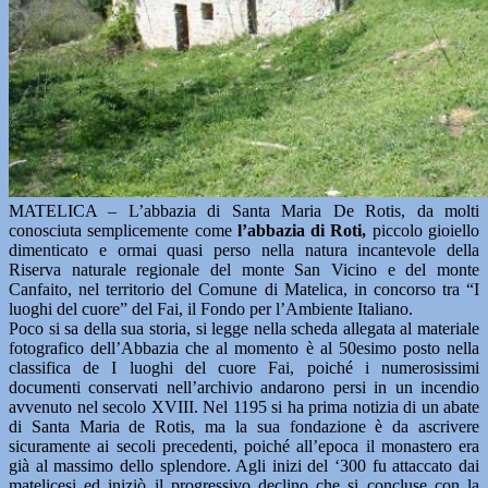
MATELICA – L’abbazia di Santa Maria De Rotis, da molti
conosciuta semplicemente come
l’abbazia di Roti,
piccolo gioiello
dimenticato e ormai quasi perso nella natura incantevole della
Riserva naturale regionale del monte San Vicino e del monte
Canfaito, nel territorio del Comune di Matelica, in concorso tra “I
luoghi del cuore” del Fai, il Fondo per l’Ambiente Italiano.
Poco si sa della sua storia, si legge nella scheda allegata al materiale
fotografico dell’Abbazia che al momento è al 50esimo posto nella
classifica de I luoghi del cuore Fai, poiché i numerosissimi
documenti conservati nell’archivio andarono persi in un incendio
avvenuto nel secolo XVIII. Nel 1195 si ha prima notizia di un abate
di Santa Maria de Rotis, ma la sua fondazione è da ascrivere
sicuramente ai secoli precedenti, poiché all’epoca il monastero era
già al massimo dello splendore. Agli inizi del ‘300 fu attaccato dai
matelicesi ed iniziò il progressivo declino che si concluse con la