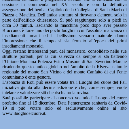
cessione in commenda nel XV secolo e con la definitiva
assegnazione dei beni al Capitolo della Collegiata di Santa Maria di
Piazza a Matelica. Dell’antica struttura si ritrovano elementi solo in
parte dell’edificio chiesastico. Si può raggiungere solo a piedi in
circa 30 minuti, lasciando la macchina poco dopo aver passato
Braccano: è forse uno dei pochi luoghi in cui l’assoluta mancanza di
insediamenti umani ed il bellissimo scenario naturale danno
l’impressione che il tempo si sia fermato all’epoca dei primi
insediamenti monastici.
Oggi restano interessanti parti del monastero, consolidato nelle sue
strutture portanti, per la cui salvezza da sempre si sta battendo
l’Unione Montana Potenza Esino Musone di San Severino Marche
ricadendo questo antico gioiello nell’ambito della Riserva naturale
regionale del monte San Vicino e del monte Canfaito di cui l’ente
comunitario è ente gestore.
L’abbazia di Roti può essere votata tra i Luoghi del cuore del Fai,
iniziativa giunta alla decima edizione e che, come sempre, vuole
tutelare e valorizzare siti che rischiano la rovina.
Sarà possibile partecipare al concorso votando il Luogo del cuore
preferito fino al 15 dicembre. Data l’emergenza sanitaria da Covid-
19 si può votare solo ed esclusivamente online al sito
www.iluoghidelcuore.it.