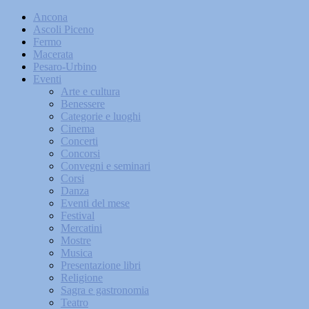
Ancona
Ascoli Piceno
Fermo
Macerata
Pesaro-Urbino
Eventi
Arte e cultura
Benessere
Categorie e luoghi
Cinema
Concerti
Concorsi
Convegni e seminari
Corsi
Danza
Eventi del mese
Festival
Mercatini
Mostre
Musica
Presentazione libri
Religione
Sagra e gastronomia
Teatro