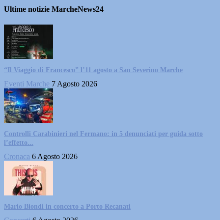
Ultime notizie MarcheNews24
“Il Viaggio di Francesco” l’11 agosto a San Severino Marche
Eventi Marche
7 Agosto 2026
Controlli Carabinieri nel Fermano: in 5 denunciati per guida sotto
l’effetto...
Cronaca
6 Agosto 2026
Mario Biondi in concerto a Porto Recanati