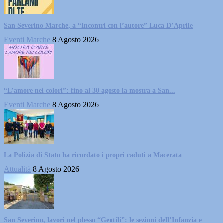
San Severino Marche, a “Incontri con l’autore” Luca D’Aprile
Eventi Marche
8 Agosto 2026
“L’amore nei colori”: fino al 30 agosto la mostra a San...
Eventi Marche
8 Agosto 2026
La Polizia di Stato ha ricordato i propri caduti a Macerata
Attualità
8 Agosto 2026
San Severino, lavori nel plesso “Gentili”: le sezioni dell’Infanzia e