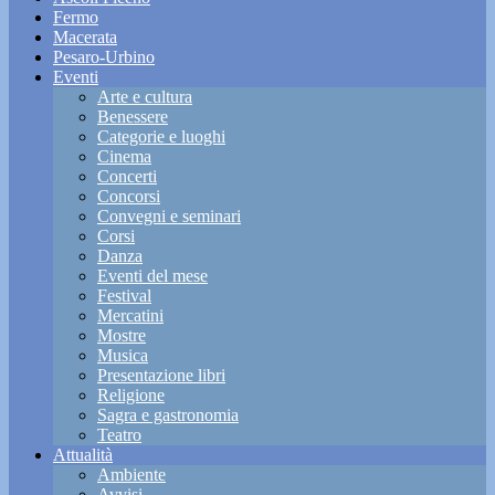
Fermo
Macerata
Pesaro-Urbino
Eventi
Arte e cultura
Benessere
Categorie e luoghi
Cinema
Concerti
Concorsi
Convegni e seminari
Corsi
Danza
Eventi del mese
Festival
Mercatini
Mostre
Musica
Presentazione libri
Religione
Sagra e gastronomia
Teatro
Attualità
Ambiente
Avvisi