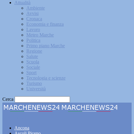
Attualità
Ambiente
Avvisi
Cronaca
Economia e finanza
Lavoro
Meteo Marche
Politica
Primo piano Marche
Regione
Salute
Scuola
Sociale
Sport
Tecnologia e scienze
Turismo
Università
Cerca
Marchenews24
Ancona
Ascoli Piceno