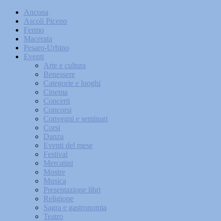
Ancona
Ascoli Piceno
Fermo
Macerata
Pesaro-Urbino
Eventi
Arte e cultura
Benessere
Categorie e luoghi
Cinema
Concerti
Concorsi
Convegni e seminari
Corsi
Danza
Eventi del mese
Festival
Mercatini
Mostre
Musica
Presentazione libri
Religione
Sagra e gastronomia
Teatro