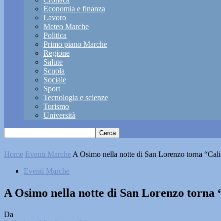
Economia e finanza
Lavoro
Meteo Marche
Politica
Primo piano Marche
Regione
Salute
Scuola
Sociale
Sport
Tecnologia e scienze
Turismo
Università
Home
Eventi Marche
A Osimo nella notte di San Lorenzo torna “Calic
Eventi Marche
A Osimo nella notte di San Lorenzo torna “
Da