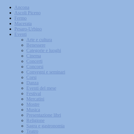
Ancona
Ascoli Piceno
Fermo
Macerata
Pesaro-Urbino
Eventi
Arte e cultura
Benessere
Categorie e luoghi
Cinema
Concerti
Concorsi
Convegni e seminari
Corsi
Danza
Eventi del mese
Festival
Mercatini
Mostre
Musica
Presentazione libri
Religione
Sagra e gastronomia
Teatro