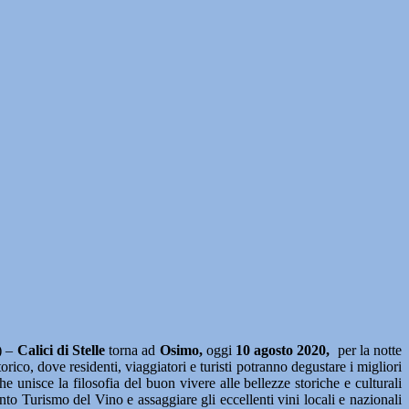
) –
Calici di Stelle
torna ad
Osimo,
oggi
10 agosto 2020,
per la notte
torico, dove residenti, viaggiatori e turisti potranno degustare i migliori
e unisce la filosofia del buon vivere alle bellezze storiche e culturali
ento Turismo del Vino e assaggiare gli eccellenti vini locali e nazionali