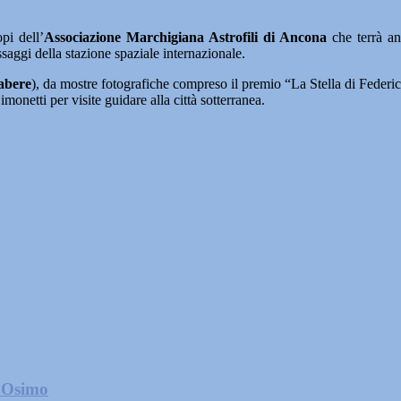
pi dell’
Associazione Marchigiana Astrofili di Ancona
che terrà an
ssaggi della stazione spaziale internazionale.
abere
), da mostre fotografiche compreso il premio “La Stella di Federica
monetti per visite guidare alla città sotterranea.
a Osimo