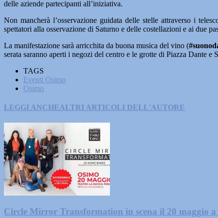
delle aziende partecipanti all’iniziativa.
Non mancherà l’osservazione guidata delle stelle attraverso i telesco
spettatori alla osservazione di Saturno e delle costellazioni e ai due pa
La manifestazione sarà arricchita da buona musica del vino (
#suonod
serata saranno aperti i negozi del centro e le grotte di Piazza Dante e Si
TAGS
Eventi Osimo
Osimo
LEGGI ANCHE
ALTRI ARTICOLI DELL'AUTORE
Circle Mirror Transformation in scena il 20 maggio 