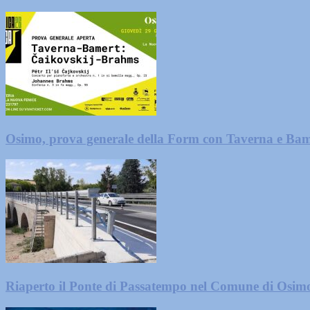
Osimo, prova generale della Form con Taverna e Bam
Riaperto il Ponte di Passatempo nel Comune di Osim