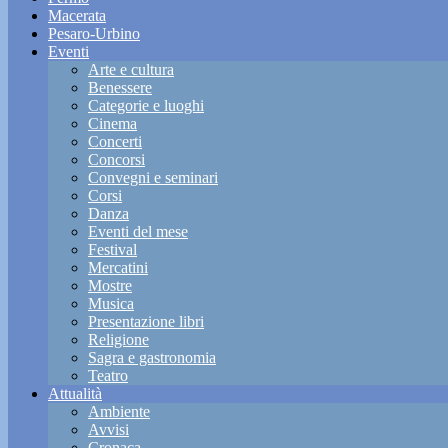
Macerata
Pesaro-Urbino
Eventi
Arte e cultura
Benessere
Categorie e luoghi
Cinema
Concerti
Concorsi
Convegni e seminari
Corsi
Danza
Eventi del mese
Festival
Mercatini
Mostre
Musica
Presentazione libri
Religione
Sagra e gastronomia
Teatro
Attualità
Ambiente
Avvisi
Cronaca