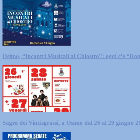
Osimo, “Incontri Musicali al Chiostro”: oggi c’è “R
Sagra dei Vincisgrassi, a Osimo dal 26 al 29 giugno 