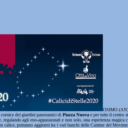
OSIMO (AN
a cornice dei giardini panoramici di
Piazza Nuova
e per tutto il centro s
che, regalando agli eno-appassionati e non solo, una esperienza magica ch
i un calice, potranno aggirarsi tra i vari banchi delle Cantine del Movim