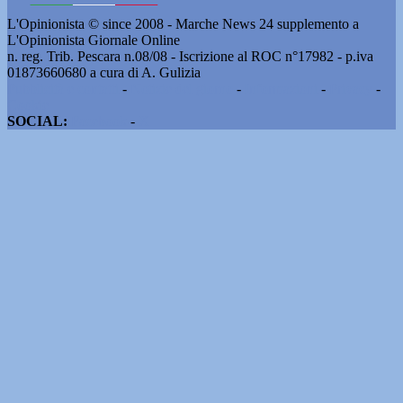
L'Opinionista © since 2008 - Marche News 24 supplemento a
L'Opinionista Giornale Online
n. reg. Trib. Pescara n.08/08 - Iscrizione al ROC n°17982 - p.iva
01873660680 a cura di A. Gulizia
Pubblicità e contatti
-
Notizie del giorno
-
Informazioni
-
Privacy
-
Cookie
SOCIAL:
Facebook
-
X