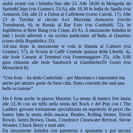
andrà avanti con i brindisi fino alle 23. Alle 18,00 in Mongolia da
Spritz&Chips (via Gramsci, 53/A), alle 19,30 in India da Spulla (via
Armaroli, 54), alle 21 a Dubai al Caffettone (corso Cairoli, 17). Alle
23 in Turchia al circolo Arci Macerata Annozero (vicolo
Tornabuoni, 6), in Russia al Bar Ezio (via Garibaldi, 72), in
Inghilterra al Beer Bang (via Crispi, 41/A). A mezzanotte brindisi in
tutti i locali aderenti e un occhio particolare all’Italia al Quartino
(corso della Repubblica 33).
All’una dopo la mezzanotte si vola in Irlanda al Cabaret (via
Gramsci, 57), in Scozia al Caffè Centrale (piazza della Libertà, 4),
alle Isole Canarie al Terminal (via Fontemaggiore 25). Alle 3,00
gran chiusura alle Isole Sandwich al Giardinetto/Di Gusto (via
Monachesi 8).
“Una festa – ha detto Cartechini – per Macerata e i maceratesi ma
anche per attrarre gente da fuori città. Siano convinti che sarà una
bella occasione”.
Ma è festa anche in piazza Mazzini. La serata di musica live inizia
alle 22,30 con un tuffo nella storia del Rock e del Pop con i The
Ladders giovane formazione specializzata un repertorio di pezzi che
hanno fatto la storia della musica: Beatles, Rolling Stones, David
Bowie, James Brown, Oasis, Creedence Clearwater Revival, Stevie
Wonder, Chuck Berry e tanti altri.
Da mezzanotte brindisi con panettone e spumante e poi ancora