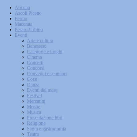
Ancona
Ascoli Piceno
Fermo
Macerata
Pesaro-Urbino
Eventi
Arte e cultura
Benessere
Categorie e luoghi
Cinema
Concerti
Concorsi
Convegni e seminari
Corsi
Danza
Eventi del mese
Festival
Mercatini
Mostre
Musica
Presentazione libri
Religione
Sagra e gastronomia
Teatro