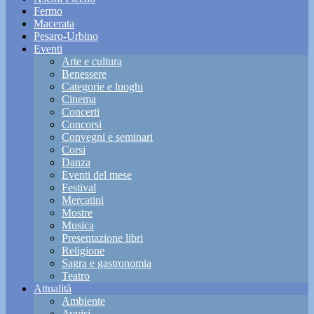
Fermo
Macerata
Pesaro-Urbino
Eventi
Arte e cultura
Benessere
Categorie e luoghi
Cinema
Concerti
Concorsi
Convegni e seminari
Corsi
Danza
Eventi del mese
Festival
Mercatini
Mostre
Musica
Presentazione libri
Religione
Sagra e gastronomia
Teatro
Attualità
Ambiente
Avvisi