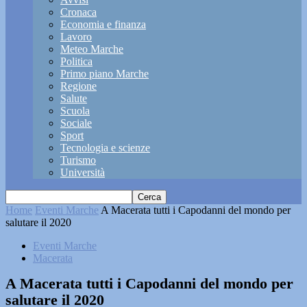
Cronaca
Economia e finanza
Lavoro
Meteo Marche
Politica
Primo piano Marche
Regione
Salute
Scuola
Sociale
Sport
Tecnologia e scienze
Turismo
Università
Home
Eventi Marche
A Macerata tutti i Capodanni del mondo per
salutare il 2020
Eventi Marche
Macerata
A Macerata tutti i Capodanni del mondo per
salutare il 2020