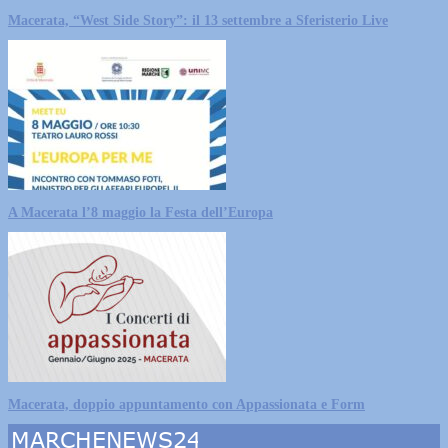
Macerata, “West Side Story”: il 13 settembre a Sferisterio Live
A Macerata l’8 maggio la Festa dell’Europa
Macerata, doppio appuntamento con Appassionata e Form