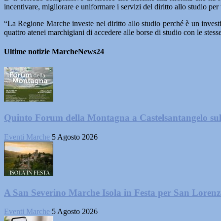
incentivare, migliorare e uniformare i servizi del diritto allo studio per 
“La Regione Marche investe nel diritto allo studio perché è un investi
quattro atenei marchigiani di accedere alle borse di studio con le stess
Ultime notizie MarcheNews24
Quinto Forum della Montagna a Castelsantangelo su
Eventi Marche
5 Agosto 2026
A San Severino Marche Isola in Festa per San Loren
Eventi Marche
5 Agosto 2026