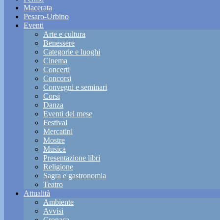
Macerata
Pesaro-Urbino
Eventi
Arte e cultura
Benessere
Categorie e luoghi
Cinema
Concerti
Concorsi
Convegni e seminari
Corsi
Danza
Eventi del mese
Festival
Mercatini
Mostre
Musica
Presentazione libri
Religione
Sagra e gastronomia
Teatro
Attualità
Ambiente
Avvisi
Cronaca