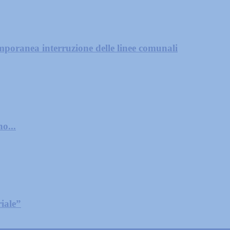
mporanea interruzione delle linee comunali
o...
iale”