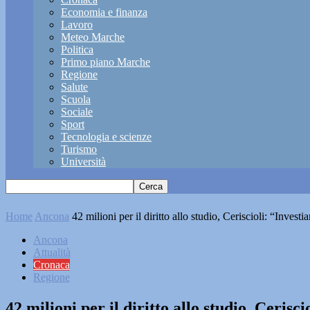
Economia e finanza
Lavoro
Meteo Marche
Politica
Primo piano Marche
Regione
Salute
Scuola
Sociale
Sport
Tecnologia e scienze
Turismo
Università
Home
Ancona
42 milioni per il diritto allo studio, Ceriscioli: “Invest
Ancona
Attualità
Cronaca
Regione
42 milioni per il diritto allo studio, Cerisc