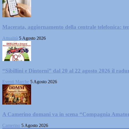
Macerata, aggiornamento della centrale telefonica: te
Attualità
5 Agosto 2026
“Sibillini e Dintorni” dal 20 al 22 agosto 2026 il radun
Eventi Marche
5 Agosto 2026
A Camerino domani va in scena “Compagnia Amator
Camerino
5 Agosto 2026