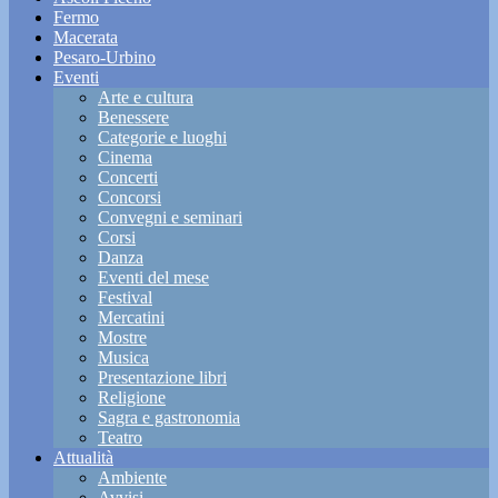
Fermo
Macerata
Pesaro-Urbino
Eventi
Arte e cultura
Benessere
Categorie e luoghi
Cinema
Concerti
Concorsi
Convegni e seminari
Corsi
Danza
Eventi del mese
Festival
Mercatini
Mostre
Musica
Presentazione libri
Religione
Sagra e gastronomia
Teatro
Attualità
Ambiente
Avvisi