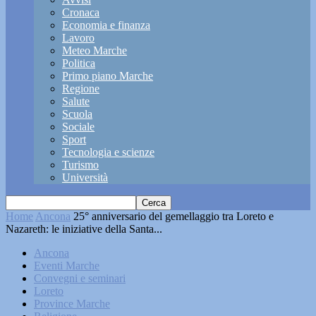
Cronaca
Economia e finanza
Lavoro
Meteo Marche
Politica
Primo piano Marche
Regione
Salute
Scuola
Sociale
Sport
Tecnologia e scienze
Turismo
Università
Home
Ancona
25° anniversario del gemellaggio tra Loreto e
Nazareth: le iniziative della Santa...
Ancona
Eventi Marche
Convegni e seminari
Loreto
Province Marche