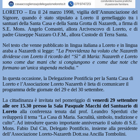
LORETO – Era il 24 marzo 1998, vigilia dell’Annunciazione del
Signore, quando è stato stipulato a Loreto il gemellaggio tra i
santuari della Santa Casa e della Santa Grotta di Nazareth, a firma di
S.E. Mons. Angelo Comastri, allora Arcivescovo di Loreto, e di
padre Giuseppe Nazzaro O.F.M., allora Custode di Terra Santa.
Nel testo che venne pubblicato in lingua italiana a Loreto e in lingua
araba a Nazareth si legge:
“La Provvidenza ha voluto che Nazareth
dividesse con Loreto il ricordo del “Sì” di Maria: Nazareth e Loreto
sono come due mani che si congiungono e come due note che
formano un’unica stupenda melodia.”
In questa occasione, la Delegazione Pontificia per la Santa Casa di
Loreto e l’Associazione Loreto Nazareth è lieta di comunicare il
programma delle giornate del 29 e del 30 settembre.
La cittadinanza è invitata nel pomeriggio di
venerdì 29 settembre
alle ore 15.30 presso la Sala Pasquale Macchi del Santuario di
Loreto
alla conferenza tenuta dal prof. Leandro Sperduti che
svilupperà il tema “La Casa di Maria. Sacralità, simbolo, tradizione e
culto”. Ad introdurre questo importante anniversario il saluto di S.E.
Mons. Fabio Dal Cin, Delegato Pontificio, insieme alla presidente
dell’Associazione Loreto-Nazareth Dott.ssa Ancilla Tombolini.