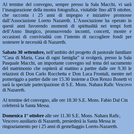
Al termine del convegno, sempre presso la Sala Macchi, vi sarà
l’inaugurazione della mostra fotografica, visitabile fino all’8 ottobre,
che racconta i 25 anni di impegno e iniziative promosse
dall’Associazione Loreto Nazareth. L’Associazione ha operato in
questi anni favorendo momenti di spiritualità nei tempi forti
dell’Anno liturgico, promuovendo incontri, concerti, mostre e
occasioni di convivialità con l’intento di raccogliere fondi per
sostenere le necessità di Nazareth.
Sabato 30 settembre,
nell’ambito del progetto di pastorale familiare
“Casa di Maria, Casa di ogni famiglia” si svolgerà, presso la Sala
Pasquale Macchi, un importante convegno sul tema del sacramento
del matrimonio che ospiterà al mattino a partire dalle ore 9.30 le
relazioni di Don Carlo Rocchetta e Don Luca Frontali, mentre nel
pomeriggio a partire dalle ore 15.30 insieme a Don Renzo Bonetti vi
sarà la speciale partecipazione di S.E. Mons. Nahara Rafic Vescovo
di Nazareth.
Al termine del convegno, alle ore 18.30 S.E. Mons. Fabio Dal Cin
celebrerà la Santa Messa.
Domenica 1° ottobre
alle ore 11.30 S.E. Mons. Nahara Rafic,
Vescovo ausiliario di Nazareth, presiederà la Santa Messa in
ringraziamento per i 25 anni di gemellaggio Loreto-Nazareth.