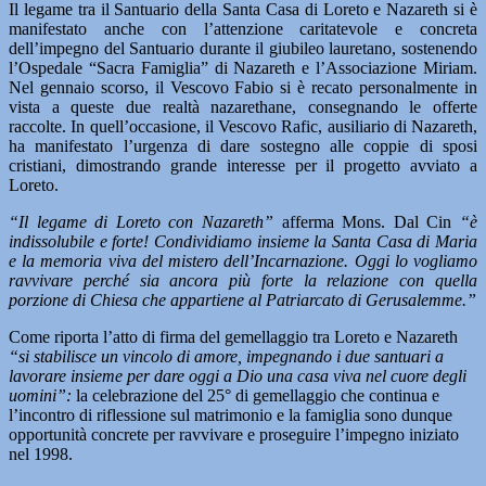
Il legame tra il Santuario della Santa Casa di Loreto e Nazareth si è
manifestato anche con l’attenzione caritatevole e concreta
dell’impegno del Santuario durante il giubileo lauretano, sostenendo
l’Ospedale “Sacra Famiglia” di Nazareth e l’Associazione Miriam.
Nel gennaio scorso, il Vescovo Fabio si è recato personalmente in
vista a queste due realtà nazarethane, consegnando le offerte
raccolte. In quell’occasione, il Vescovo Rafic, ausiliario di Nazareth,
ha manifestato l’urgenza di dare sostegno alle coppie di sposi
cristiani, dimostrando grande interesse per il progetto avviato a
Loreto.
“Il legame di Loreto con Nazareth”
afferma Mons. Dal Cin
“è
indissolubile e forte! Condividiamo insieme la Santa Casa di Maria
e la memoria viva del mistero dell’Incarnazione. Oggi lo vogliamo
ravvivare perché sia ancora più forte la relazione con quella
porzione di Chiesa che appartiene al Patriarcato di Gerusalemme.”
Come riporta l’atto di firma del gemellaggio tra Loreto e Nazareth
“si stabilisce un vincolo di amore, impegnando i due santuari a
lavorare insieme per dare oggi a Dio una casa viva nel cuore degli
uomini”:
la celebrazione del 25° di gemellaggio che continua e
l’incontro di riflessione sul matrimonio e la famiglia sono dunque
opportunità concrete per ravvivare e proseguire l’impegno iniziato
nel 1998.