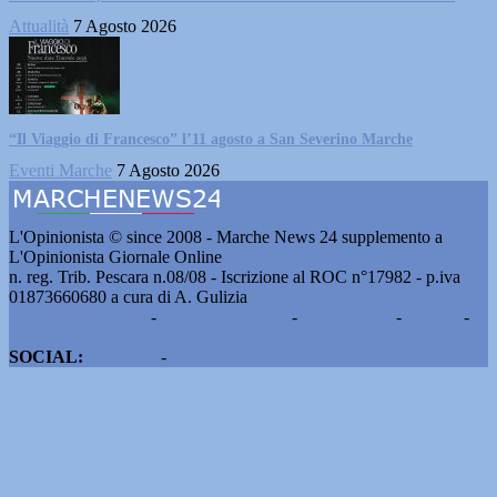
Attualità
7 Agosto 2026
“Il Viaggio di Francesco” l’11 agosto a San Severino Marche
Eventi Marche
7 Agosto 2026
L'Opinionista © since 2008 - Marche News 24 supplemento a
L'Opinionista Giornale Online
n. reg. Trib. Pescara n.08/08 - Iscrizione al ROC n°17982 - p.iva
01873660680 a cura di A. Gulizia
Pubblicità e contatti
-
Notizie del giorno
-
Informazioni
-
Privacy
-
Cookie
SOCIAL:
Facebook
-
X