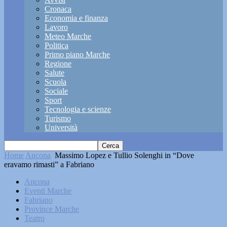
Cronaca
Economia e finanza
Lavoro
Meteo Marche
Politica
Primo piano Marche
Regione
Salute
Scuola
Sociale
Sport
Tecnologia e scienze
Turismo
Università
Home
Ancona
Massimo Lopez e Tullio Solenghi in “Dove
eravamo rimasti” a Fabriano
Ancona
Eventi Marche
Fabriano
Province Marche
Teatro