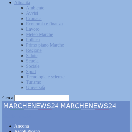
Attualità
Ambiente
Avvisi
Cronaca
Economia e finanza
Lavoro
Meteo Marche
Politica
Primo piano Marche
Regione
Salute
Scuola
Sociale
Sport
Tecnologia e scienze
Turismo
Università
Cerca
Marchenews24
Ancona
Ascoli Piceno