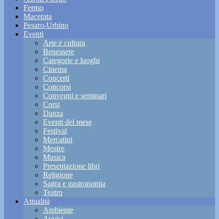
Fermo
Macerata
Pesaro-Urbino
Eventi
Arte e cultura
Benessere
Categorie e luoghi
Cinema
Concerti
Concorsi
Convegni e seminari
Corsi
Danza
Eventi del mese
Festival
Mercatini
Mostre
Musica
Presentazione libri
Religione
Sagra e gastronomia
Teatro
Attualità
Ambiente
Avvisi