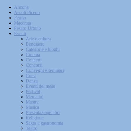
Ancona
Ascoli Piceno
Fermo
Macerata
Pesaro-Urbino
Eventi
Arte e cultura
Benessere
Categorie e luoghi
Cinema
Concerti
Concorsi
Convegni e seminari
Corsi
Danza
Eventi del mese
Festival
Mercatini
Mostre
Musica
Presentazione libri
Religione
Sagra e gastronomia
Teatro