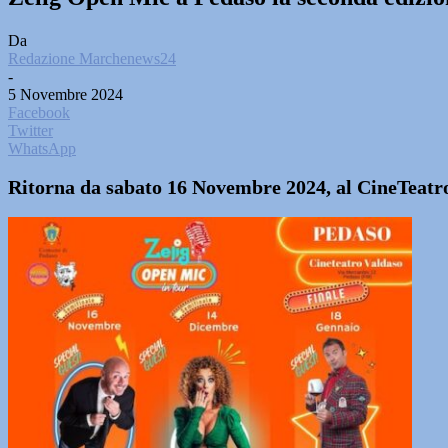
Da
Redazione Marchenews24
-
5 Novembre 2024
Facebook
Twitter
WhatsApp
Ritorna da sabato 16 Novembre 2024, al CineTeatro, 