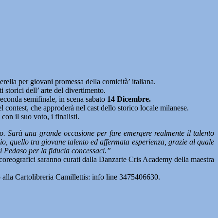
rella per giovani promessa della comicità’ italiana.
 storici dell’ arte del divertimento.
seconda semifinale, in scena sabato
14 Dicembre.
el contest, che approderà nel cast dello storico locale milanese.
on il suo voto, i finalisti.
o. Sarà una grande occasione per fare emergere realmente il talento
mio, quello tra giovane talento ed affermata esperienza, grazie al quale
di Pedaso per la fiducia concessaci.”
coreografici saranno curati dalla Danzarte Cris Academy della maestra
alla Cartolibreria Camillettis: info line 3475406630.