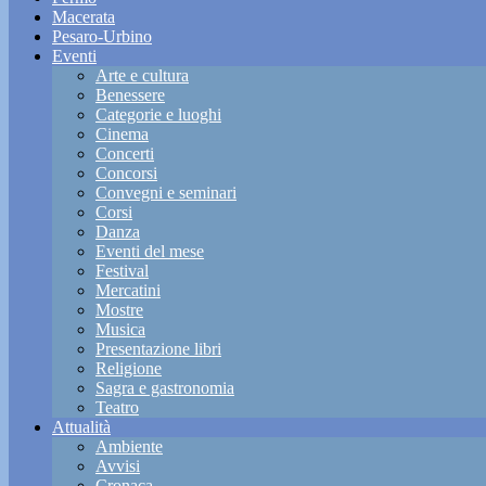
Macerata
Pesaro-Urbino
Eventi
Arte e cultura
Benessere
Categorie e luoghi
Cinema
Concerti
Concorsi
Convegni e seminari
Corsi
Danza
Eventi del mese
Festival
Mercatini
Mostre
Musica
Presentazione libri
Religione
Sagra e gastronomia
Teatro
Attualità
Ambiente
Avvisi
Cronaca