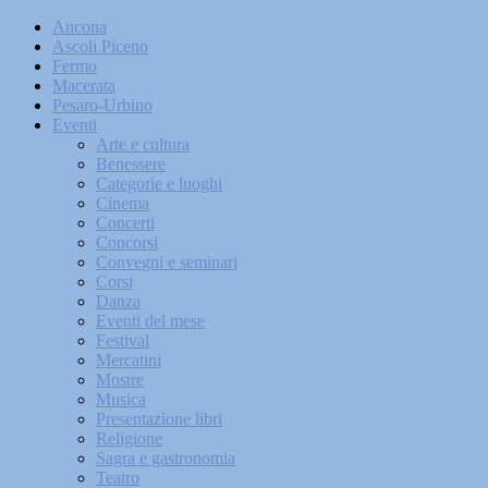
Ancona
Ascoli Piceno
Fermo
Macerata
Pesaro-Urbino
Eventi
Arte e cultura
Benessere
Categorie e luoghi
Cinema
Concerti
Concorsi
Convegni e seminari
Corsi
Danza
Eventi del mese
Festival
Mercatini
Mostre
Musica
Presentazione libri
Religione
Sagra e gastronomia
Teatro