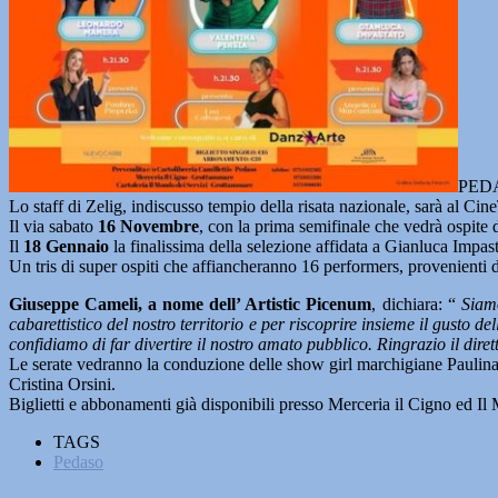
PEDAS
Lo staff di Zelig, indiscusso tempio della risata nazionale, sarà al CineT
Il via sabato
16 Novembre
, con la prima semifinale che vedrà ospite
Il
18 Gennaio
la finalissima della selezione affidata a Gianluca Impast
Un tris di super ospiti che affiancheranno 16 performers, provenienti da 
Giuseppe Cameli, a nome dell’ Artistic Picenum
, dichiara: “
Siamo
cabarettistico del nostro territorio e per riscoprire insieme il gusto 
confidiamo di far divertire il nostro amato pubblico. Ringrazio il dir
Le serate vedranno la conduzione delle show girl marchigiane Paulina
Cristina Orsini.
Biglietti e abbonamenti già disponibili presso Merceria il Cigno ed Il
TAGS
Pedaso