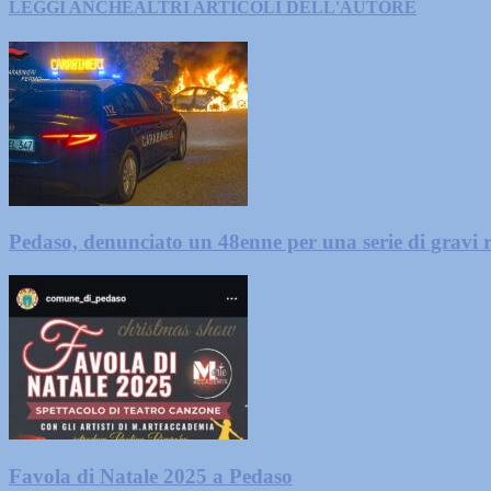
LEGGI ANCHE
ALTRI ARTICOLI DELL'AUTORE
Pedaso, denunciato un 48enne per una serie di gravi r
Favola di Natale 2025 a Pedaso