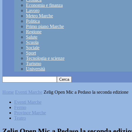
Economia e finanza
Lavoro
Meteo Marche
Politica
Primo piano Marche
Regione
Salute
Scuola
Sociale
Sport
Tecnologia e scienze
Turismo
Università
Home
Eventi Marche
Zelig Open Mic a Pedaso la seconda edizione
Eventi Marche
Fermo
Province Marche
Teatro
Zelig Open Mic a Pedaso la seconda edizio