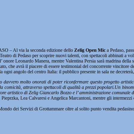
O – Al via la seconda edizione dello
Zelig Open Mic
a Pedaso, passe
eatro di Pedaso per scoprire nuovi talenti, con spettacoli abbinati a volti
 d’ onore Leonardo Manera, mentre Valentina Persia sarà madrina della 
ato, che avrà il piacere di essere testimonial del concorrente vincitore d
ogni angolo del centro Italia: il pubblico presente in sala ne decreterà, c
 davvero molto onorati di poter riconfermare questo progetto artistic
della comicità, attraverso spettacoli di qualità a prezzi popolari.Un bino
ettore artistico di Zelig Giancarlo Bozzo e l’ amministrazione comunale 
 Pieprzka, Lea Calvaresi e Angelica Marcantoni, mentre gli intermezzi 
 Mondo dei Servizi di Grottammare oltre al solito punto vendita pedasino 