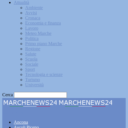
Attualità
Ambiente
Avvisi
Cronaca
Economia e finanza
Lavoro
Meteo Marche
Politica
Primo piano Marche
Regione
Salute
Scuola
Sociale
Sport
Tecnologia e scienze
Turismo
Università
Cerca
Marchenews24
Ancona
Ascoli Piceno