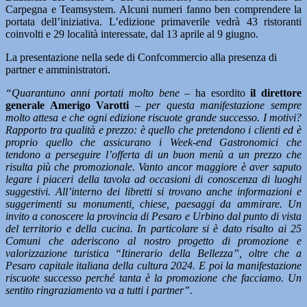
Carpegna e Teamsystem. Alcuni numeri fanno ben comprendere la
portata dell’iniziativa. L’edizione primaverile vedrà 43 ristoranti
coinvolti e 29 località interessate, dal 13 aprile al 9 giugno.
La presentazione nella sede di Confcommercio alla presenza di
partner e amministratori.
“Quarantuno anni portati molto bene
– ha esordito
il direttore
generale Amerigo Varotti
–
per questa manifestazione sempre
molto attesa e che ogni edizione riscuote grande successo. I motivi?
Rapporto tra qualità e prezzo: è quello che pretendono i clienti ed è
proprio quello che assicurano i Week-end Gastronomici che
tendono a perseguire l’offerta di un buon menù a un prezzo che
risulta più che promozionale. Vanto ancor maggiore è aver saputo
legare i piaceri della tavola ad occasioni di conoscenza di luoghi
suggestivi. All’interno dei libretti si trovano anche informazioni e
suggerimenti su monumenti, chiese, paesaggi da ammirare. Un
invito a conoscere la provincia di Pesaro e Urbino dal punto di vista
del territorio e della cucina. In particolare si è dato risalto ai 25
Comuni che aderiscono al nostro progetto di promozione e
valorizzazione turistica “Itinerario della Bellezza”, oltre che a
Pesaro capitale italiana della cultura 2024. E poi la manifestazione
riscuote successo perché tanta è la promozione che facciamo. Un
sentito ringraziamento va a tutti i partner”.