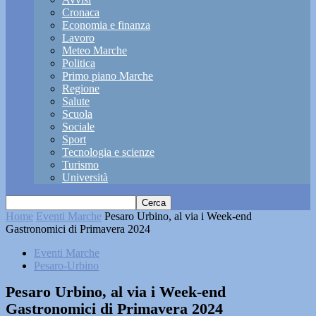
Cronaca
Economia e finanza
Lavoro
Meteo Marche
Politica
Primo piano Marche
Regione
Salute
Scuola
Sociale
Sport
Tecnologia e scienze
Turismo
Università
Home
Eventi Marche
Pesaro Urbino, al via i Week-end
Gastronomici di Primavera 2024
Eventi Marche
Pesaro-Urbino
Pesaro Urbino, al via i Week-end
Gastronomici di Primavera 2024