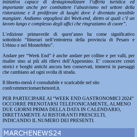
iniziativa capace di destagionalizzare l’offerta turistica ed
importante anche per combattere l’abusivismo nel settore della
ristorazione e il proliferare di luoghi dove è diventato possibile
mangiare. Andiamo orgogliosi dei Week-end, dietro ai quali c’è un
lavoro lungo e complesso degli uffici che ringraziamo di cuore”.
L’edizione primaverile di quest’anno ha come significativo
sottotitolo “Itinerari nell’entroterra della provincia di Pesaro e
Urbino e nel Montefeltro”.
Andare per “Week End” è anche andare per colline e per valli, per
risalire sino ai più alti rilievi dell’Appennino. E’ conoscere centri
storici e borghi antichi ancora ben conservati, immersi in paesaggi
che cambiano ad ogni svolta di strada.
Il libretto-menù è consultabile e scaricabile nel sito
confcommerciomarchenord.it.
PER PARTECIPARE AI “WEEK END GASTRONOMICI 2024”
OCCORRE PRENOTARSI TELEFONICAMENTE, ALMENO
DUE GIORNI PRIMA DELLA DATA IN CALENDARIO,
DIRETTAMENTE AI RISTORANTI PRESCELTI,
INDICANDO IL NUMERO DEI PRESENTI.