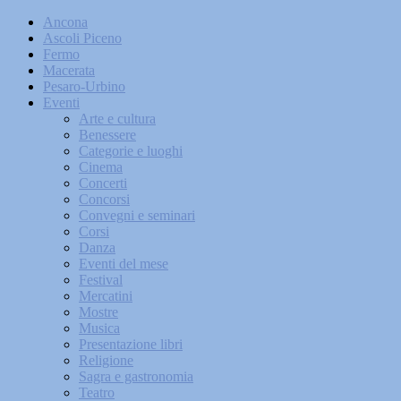
Ancona
Ascoli Piceno
Fermo
Macerata
Pesaro-Urbino
Eventi
Arte e cultura
Benessere
Categorie e luoghi
Cinema
Concerti
Concorsi
Convegni e seminari
Corsi
Danza
Eventi del mese
Festival
Mercatini
Mostre
Musica
Presentazione libri
Religione
Sagra e gastronomia
Teatro