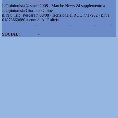
L'Opinionista © since 2008 - Marche News 24 supplemento a
L'Opinionista Giornale Online
n. reg. Trib. Pescara n.08/08 - Iscrizione al ROC n°17982 - p.iva
01873660680 a cura di A. Gulizia
Pubblicità e contatti
-
Notizie del giorno
-
Informazioni
-
Privacy
-
Cookie
SOCIAL:
Facebook
-
X