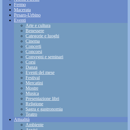
Fermo
Macerata
Pesaro-Urbino
Eventi
Arte e cultura
Benessere
Categorie e luoghi
Cinema
Concerti
Concorsi
Convegni e seminari
Corsi
Danza
Eventi del mese
Festival
Mercatini
Mostre
Musica
Presentazione libri
Religione
Sagra e gastronomia
Teatro
Attualità
Ambiente
Avvisi