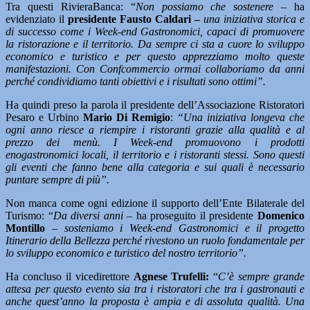
Tra questi RivieraBanca: “
Non possiamo che sostenere
– ha
evidenziato il
presidente Fausto Caldari –
una iniziativa storica e
di successo come i Week-end Gastronomici, capaci di promuovere
la ristorazione e il territorio. Da sempre ci sta a cuore lo sviluppo
economico e turistico e per questo apprezziamo molto queste
manifestazioni. Con Confcommercio ormai collaboriamo da anni
perché condividiamo tanti obiettivi e i risultati sono ottimi”.
Ha quindi preso la parola il presidente dell’Associazione Ristoratori
Pesaro e Urbino
Mario Di Remigio
:
“Una iniziativa longeva che
ogni anno riesce a riempire i ristoranti grazie alla qualità e al
prezzo dei menù. I Week-end promuovono i prodotti
enogastronomici locali, il territorio e i ristoranti stessi. Sono questi
gli eventi che fanno bene alla categoria e sui quali è necessario
puntare sempre di più”.
Non manca come ogni edizione il supporto dell’Ente Bilaterale del
Turismo: “
Da diversi anni
– ha proseguito il presidente
Domenico
Montillo
–
sosteniamo i Week-end Gastronomici e il progetto
Itinerario della Bellezza perché rivestono un ruolo fondamentale per
lo sviluppo economico e turistico del nostro territorio”.
Ha concluso il vicedirettore
Agnese Trufelli:
“
C’è sempre grande
attesa per questo evento sia tra i ristoratori che tra i gastronauti e
anche quest’anno la proposta è ampia e di assoluta qualità. Una