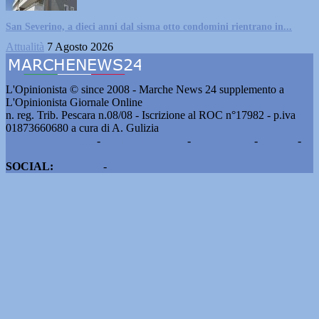
San Severino, a dieci anni dal sisma otto condomini rientrano in...
Attualità
7 Agosto 2026
L'Opinionista © since 2008 - Marche News 24 supplemento a
L'Opinionista Giornale Online
n. reg. Trib. Pescara n.08/08 - Iscrizione al ROC n°17982 - p.iva
01873660680 a cura di A. Gulizia
Pubblicità e contatti
-
Notizie del giorno
-
Informazioni
-
Privacy
-
Cookie
SOCIAL:
Facebook
-
X