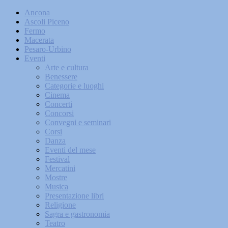
Ancona
Ascoli Piceno
Fermo
Macerata
Pesaro-Urbino
Eventi
Arte e cultura
Benessere
Categorie e luoghi
Cinema
Concerti
Concorsi
Convegni e seminari
Corsi
Danza
Eventi del mese
Festival
Mercatini
Mostre
Musica
Presentazione libri
Religione
Sagra e gastronomia
Teatro