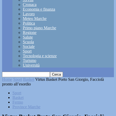
Cronaca
Economia e finanza
Lavoro
Meteo Marche
Politica
Primo piano Marche
Regione
Salute
Scuola
Sociale
Sport
Tecnologia e scienze
Turismo
Università
Home
Sport
Basket
Virtus Basket Porto San Giorgio, Facciolà
pronto all’esordio
Sport
Basket
Fermo
Province Marche