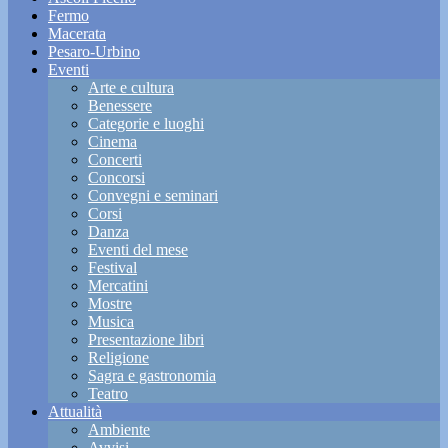
Fermo
Macerata
Pesaro-Urbino
Eventi
Arte e cultura
Benessere
Categorie e luoghi
Cinema
Concerti
Concorsi
Convegni e seminari
Corsi
Danza
Eventi del mese
Festival
Mercatini
Mostre
Musica
Presentazione libri
Religione
Sagra e gastronomia
Teatro
Attualità
Ambiente
Avvisi