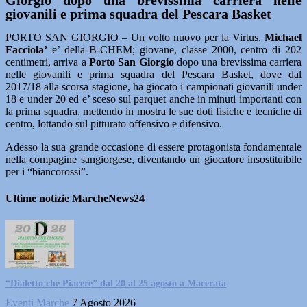
Giorgio dopo una brevissima carriera nelle
giovanili e prima squadra del Pescara Basket
PORTO SAN GIORGIO – Un volto nuovo per la Virtus.
Michael
Facciola’
e’ della B-CHEM; giovane, classe 2000, centro di 202
centimetri, arriva a
Porto San Giorgio
dopo una brevissima carriera
nelle giovanili e prima squadra del Pescara Basket, dove dal
2017/18 alla scorsa stagione, ha giocato i campionati giovanili under
18 e under 20 ed e’ sceso sul parquet anche in minuti importanti con
la prima squadra, mettendo in mostra le sue doti fisiche e tecniche di
centro, lottando sul pitturato offensivo e difensivo.
Adesso la sua grande occasione di essere protagonista fondamentale
nella compagine sangiorgese, diventando un giocatore insostituibile
per i “biancorossi”.
Ultime notizie MarcheNews24
“Dialetto che Piacere” dal 20 al 25 agosto a Macerata
Eventi Marche
7 Agosto 2026