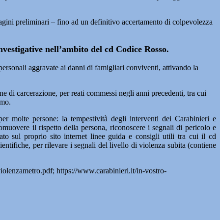
agini preliminari – fino ad un definitivo accertamento di colpevolezza
investigative nell’ambito del cd Codice Rosso.
 personali aggravate ai danni di famigliari conviventi, attivando la
ne di carcerazione, per reati commessi negli anni precedenti, tra cui
rmo.
er molte persone: la tempestività degli interventi dei Carabinieri e
omuovere il rispetto della persona, riconoscere i segnali di pericolo e
sul proprio sito internet linee guida e consigli utili tra cui il cd
ifiche, per rilevare i segnali del livello di violenza subita (contiene
violenzametro.pdf; https://www.carabinieri.it/in-vostro-