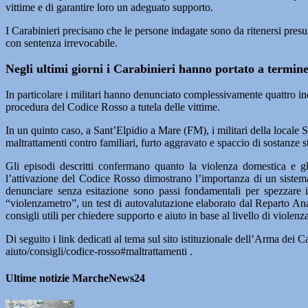
vittime e di garantire loro un adeguato supporto.
I Carabinieri precisano che le persone indagate sono da ritenersi pres
con sentenza irrevocabile.
Negli ultimi giorni i Carabinieri hanno portato a termine,
In particolare i militari hanno denunciato complessivamente quattro indiv
procedura del Codice Rosso a tutela delle vittime.
In un quinto caso, a Sant’Elpidio a Mare (FM), i militari della locale 
maltrattamenti contro familiari, furto aggravato e spaccio di sostanze 
Gli episodi descritti confermano quanto la violenza domestica e gli
l’attivazione del Codice Rosso dimostrano l’importanza di un sistema d
denunciare senza esitazione sono passi fondamentali per spezzare il
“violenzametro”, un test di autovalutazione elaborato dal Reparto Anal
consigli utili per chiedere supporto e aiuto in base al livello di violenza
Di seguito i link dedicati al tema sul sito istituzionale dell’Arma dei 
aiuto/consigli/codice-rosso#maltrattamenti .
Ultime notizie MarcheNews24