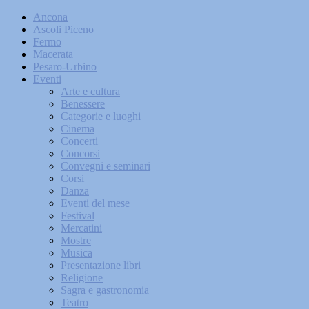
Ancona
Ascoli Piceno
Fermo
Macerata
Pesaro-Urbino
Eventi
Arte e cultura
Benessere
Categorie e luoghi
Cinema
Concerti
Concorsi
Convegni e seminari
Corsi
Danza
Eventi del mese
Festival
Mercatini
Mostre
Musica
Presentazione libri
Religione
Sagra e gastronomia
Teatro