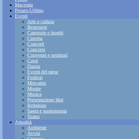
Macerata
Pesaro-Urbino
Eventi
Arte e cultura
Benessere
Categorie e luoghi
Cinema
Concerti
Concorsi
Convegni e seminari
Corsi
Danza
Eventi del mese
Festival
Mercatini
Mostre
Musica
Presentazione libri
Religione
Sagra e gastronomia
Teatro
Attualità
Ambiente
Avvisi
Cronaca