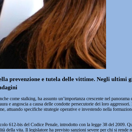
ella prevenzione e tutela delle vittime. Negli ultimi
ndagini
anche come stalking, ha assunto un’importanza crescente nel panorama de
 paura e angoscia a causa delle condotte persecutorie dei loro aggressori.
time, attuando specifiche strategie operative e investendo nella formazio
rticolo 612-bis del Codice Penale, introdotto con la legge 38 del 2009. Q
à della vita. Il legislatore ha previsto sanzioni severe per chi si rende r