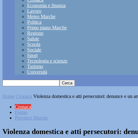
Economia e finanza
Lavoro
Meteo Marche
Politica
Primo piano Marche
Regione
Salute
Scuola
Sociale
Sport
Tecnologia e scienze
Turismo
Università
Home
Cronaca
Violenza domestica e atti persecutori: denunce e un a
Cronaca
Fermo
Province Marche
Violenza domestica e atti persecutori: de