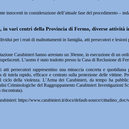
unte innocenti in considerazione dell’attuale fase del procedimento – ind
 in vari centri della Provincia di Fermo, diverse attività 
idui per i reati di maltrattamenti in famiglia, atti persecutori e lesioni
Stazione Carabinieri hanno arrestato un 30enne, in esecuzione di un ordi
stupefacenti. L’uomo è stato tradotto presso la Casa di Reclusione di Fe
 atti persecutori rappresentino una minaccia concreta e quotidiana p
i tutela rapido, efficace e centrato sulla protezione delle vittime. Pr
 ciclo della violenza. L’Arma dei Carabinieri, da tempo ha pubblicato 
isi Criminologiche del Raggruppamento Carabinieri Investigazioni Scient
 riscontrata).
Carabinieri: https://www.carabinieri.it/docs/default-source/cittadino_doc/