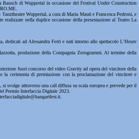
ina Bausch di Wuppertal in occasione del Festival Under Construction
e CRO.ME.
 Tanztheater Wuppertal, a cura di Maria Mauti e Francesca Pedroni, e
 realizzate nella duplice occasione della presentazione al Teatro La
ta, dedicati ad Alessandra Ferri e nati intorno allo spettacolo L’Heure
o Mazzotta, produzione della Compagnia Zerogrammi. Al termine della
oiezione fuori concorso del video Gravity ad opera del vincitore della
a e la cerimonia di premiazione con la proclamazione del vincitore e
i svolge attraverso una call diffusa su scala europea e prevede per il
el Premio Interfaccia Digitale 2023.
terfacciadigitale@hangartfest.it.