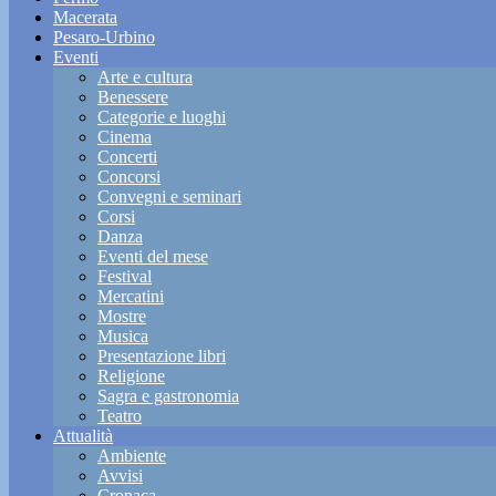
Macerata
Pesaro-Urbino
Eventi
Arte e cultura
Benessere
Categorie e luoghi
Cinema
Concerti
Concorsi
Convegni e seminari
Corsi
Danza
Eventi del mese
Festival
Mercatini
Mostre
Musica
Presentazione libri
Religione
Sagra e gastronomia
Teatro
Attualità
Ambiente
Avvisi
Cronaca