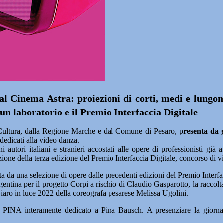
l Cinema Astra: proiezioni di corti, medi e lungome
un laboratorio e il Premio Interfaccia Digitale
 Cultura, dalla Regione Marche e dal Comune di Pesaro, p
resenta da 
dedicati alla video danza.
autori italiani e stranieri accostati alle opere di professionisti già 
iazione della terza edizione del Premio Interfaccia Digitale, concorso di 
ta da una selezione di opere dalle precedenti edizioni del Premio Interf
 Argentina per il progetto Corpi a rischio di Claudio Gasparotto, la ra
Giaro in luce 2022 della coreografa pesarese Melissa Ugolini.
INA interamente dedicato a Pina Bausch. A presenziare la giornalist