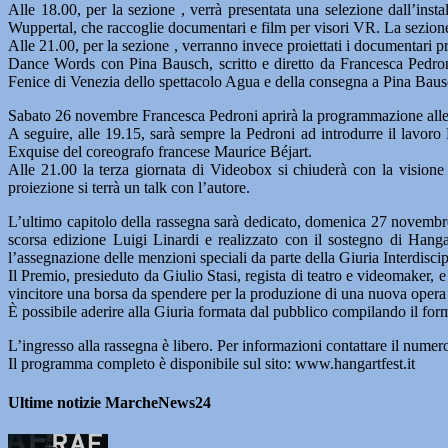
Alle 18.00, per la sezione , verrà presentata una selezione dall’in
Wuppertal, che raccoglie documentari e film per visori VR. La sez
Alle 21.00, per la sezione , verranno invece proiettati i documenta
Dance Words con Pina Bausch, scritto e diretto da Francesca Pedroni
Fenice di Venezia dello spettacolo Agua e della consegna a Pina Bausc
Sabato 26 novembre Francesca Pedroni aprirà la programmazione alle 18
A seguire, alle 19.15, sarà sempre la Pedroni ad introdurre il lavoro 
Exquise del coreografo francese Maurice Béjart.
Alle 21.00 la terza giornata di Videobox si chiuderà con la vision
proiezione si terrà un talk con l’autore.
L’ultimo capitolo della rassegna sarà dedicato, domenica 27 novembre,
scorsa edizione Luigi Linardi e realizzato con il sostegno di Hanga
l’assegnazione delle menzioni speciali da parte della Giuria Interdiscipl
Il Premio, presieduto da Giulio Stasi, regista di teatro e videomaker
vincitore una borsa da spendere per la produzione di una nuova opera 
È possibile aderire alla Giuria formata dal pubblico compilando il form 
L’ingresso alla rassegna è libero. Per informazioni contattare il num
Il programma completo è disponibile sul sito: www.hangartfest.it
Ultime notizie MarcheNews24