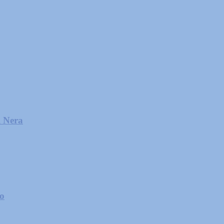
l Nera
zo