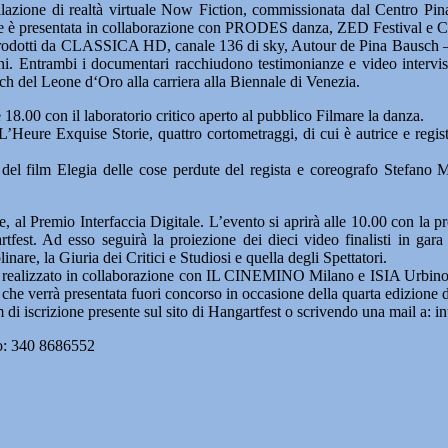
stallazione di realtà virtuale Now Fiction, commissionata dal Centro P
ione è presentata in collaborazione con PRODES danza, ZED Festival 
ri prodotti da CLASSICA HD, canale 136 di sky, Autour de Pina Bausch –
. Entrambi i documentari racchiudono testimonianze e video interviste
h del Leone d‘Oro alla carriera alla Biennale di Venezia.
.00 con il laboratorio critico aperto al pubblico Filmare la danza.
L’Heure Exquise Storie, quattro cortometraggi, di cui è autrice e regis
e del film Elegia delle cose perdute del regista e coreografo Stefan
 al Premio Interfaccia Digitale. L’evento si aprirà alle 10.00 con la pr
rtfest. Ad esso seguirà la proiezione dei dieci video finalisti in gar
inare, la Giuria dei Critici e Studiosi e quella degli Spettatori.
, e realizzato in collaborazione con IL CINEMINO Milano e ISIA Urbino, s
che verrà presentata fuori concorso in occasione della quarta edizione d
di iscrizione presente sul sito di Hangartfest o scrivendo una mail a: in
ero: 340 8686552