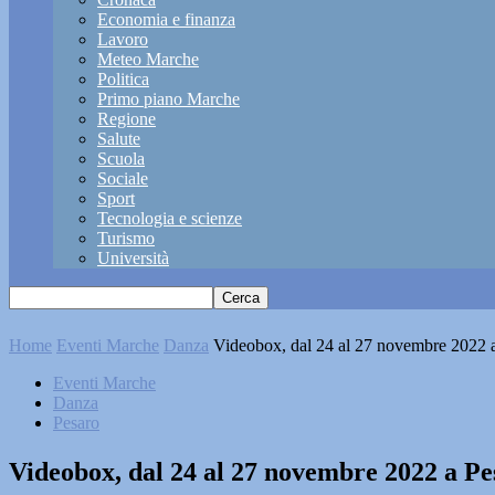
Economia e finanza
Lavoro
Meteo Marche
Politica
Primo piano Marche
Regione
Salute
Scuola
Sociale
Sport
Tecnologia e scienze
Turismo
Università
Home
Eventi Marche
Danza
Videobox, dal 24 al 27 novembre 2022 
Eventi Marche
Danza
Pesaro
Videobox, dal 24 al 27 novembre 2022 a Pe