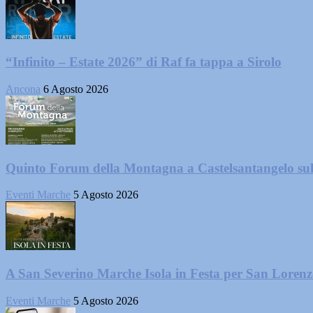
“Infinito – Estate 2026” di Raf fa tappa a Sirolo
Ancona
6 Agosto 2026
Quinto Forum della Montagna a Castelsantangelo su
Eventi Marche
5 Agosto 2026
A San Severino Marche Isola in Festa per San Loren
Eventi Marche
5 Agosto 2026