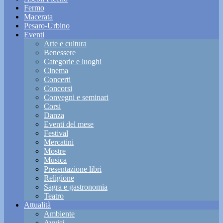
Fermo
Macerata
Pesaro-Urbino
Eventi
Arte e cultura
Benessere
Categorie e luoghi
Cinema
Concerti
Concorsi
Convegni e seminari
Corsi
Danza
Eventi del mese
Festival
Mercatini
Mostre
Musica
Presentazione libri
Religione
Sagra e gastronomia
Teatro
Attualità
Ambiente
Avvisi