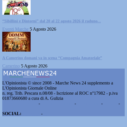
“Sibillini e Dintorni” dal 20 al 22 agosto 2026 il raduno...
Eventi Marche
5 Agosto 2026
A Camerino domani va in scena “Compagnia Amatoriale”
Camerino
5 Agosto 2026
L'Opinionista © since 2008 - Marche News 24 supplemento a
L'Opinionista Giornale Online
n. reg. Trib. Pescara n.08/08 - Iscrizione al ROC n°17982 - p.iva
01873660680 a cura di A. Gulizia
Pubblicità e contatti
-
Notizie del giorno
-
Informazioni
-
Privacy
-
Cookie
SOCIAL:
Facebook
-
X