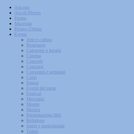
Ancona
Ascoli Piceno
Fermo
Macerata
Pesaro-Urbino
Eventi
Arte e cultura
Benessere
Categorie e luoghi
Cinema
Concerti
Concorsi
Convegni e seminari
Corsi
Danza
Eventi del mese
Festival
Mercatini
Mostre
Musica
Presentazione libri
Religione
Sagra e gastronomia
Teatro