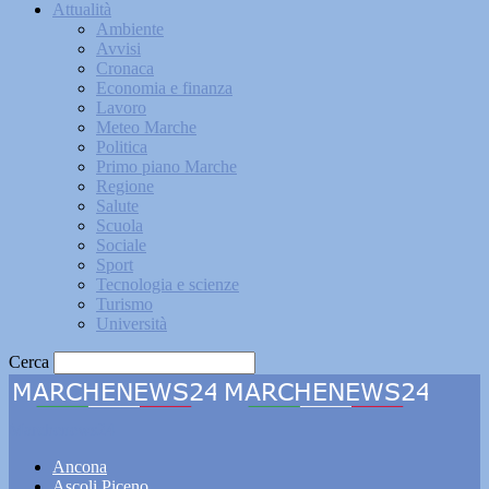
Attualità
Ambiente
Avvisi
Cronaca
Economia e finanza
Lavoro
Meteo Marche
Politica
Primo piano Marche
Regione
Salute
Scuola
Sociale
Sport
Tecnologia e scienze
Turismo
Università
Cerca
Marchenews24
Ancona
Ascoli Piceno