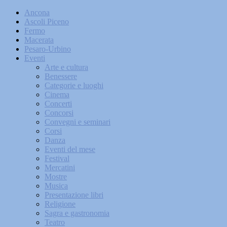
Ancona
Ascoli Piceno
Fermo
Macerata
Pesaro-Urbino
Eventi
Arte e cultura
Benessere
Categorie e luoghi
Cinema
Concerti
Concorsi
Convegni e seminari
Corsi
Danza
Eventi del mese
Festival
Mercatini
Mostre
Musica
Presentazione libri
Religione
Sagra e gastronomia
Teatro