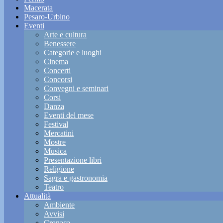
Macerata
Pesaro-Urbino
Eventi
Arte e cultura
Benessere
Categorie e luoghi
Cinema
Concerti
Concorsi
Convegni e seminari
Corsi
Danza
Eventi del mese
Festival
Mercatini
Mostre
Musica
Presentazione libri
Religione
Sagra e gastronomia
Teatro
Attualità
Ambiente
Avvisi
Cronaca