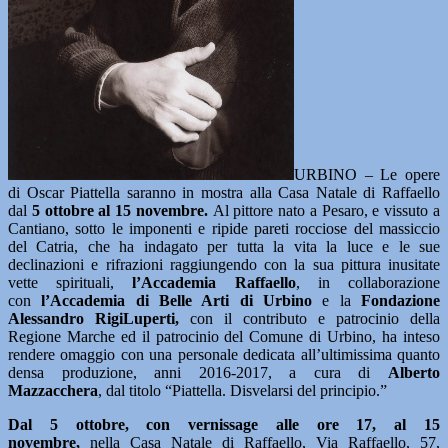
URBINO – Le opere
di Oscar Piattella saranno in mostra alla Casa Natale di Raffaello
dal
5 ottobre al 15 novembre.
Al pittore nato a Pesaro, e vissuto a
Cantiano, sotto le imponenti e ripide pareti rocciose del massiccio
del Catria, che ha indagato per tutta la vita la luce e le sue
declinazioni e rifrazioni raggiungendo con la sua pittura inusitate
vette spirituali,
l’Accademia Raffaello
, in collaborazione
con
l’Accademia di Belle Arti di Urbino
e la
Fondazione
Alessandro RigiLuperti,
con il contributo e patrocinio della
Regione Marche ed il patrocinio del Comune di Urbino, ha inteso
rendere omaggio con una personale dedicata all’ultimissima quanto
densa produzione, anni 2016-2017, a cura di
Alberto
Mazzacchera
, dal titolo “Piattella. Disvelarsi del principio.”
Dal 5 ottobre, con vernissage alle ore 17, al 15
novembre,
nella
Casa Natale di Raffaello
, Via Raffaello, 57,