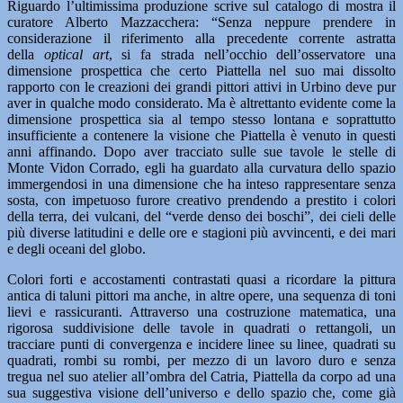
Riguardo l’ultimissima produzione scrive sul catalogo di mostra il
curatore Alberto Mazzacchera: “Senza neppure prendere in
considerazione il riferimento alla precedente corrente astratta
della
optical art
, si fa strada nell’occhio dell’osservatore una
dimensione prospettica che certo Piattella nel suo mai dissolto
rapporto con le creazioni dei grandi pittori attivi in Urbino deve pur
aver in qualche modo considerato. Ma è altrettanto evidente come la
dimensione prospettica sia al tempo stesso lontana e soprattutto
insufficiente a contenere la visione che Piattella è venuto in questi
anni affinando. Dopo aver tracciato sulle sue tavole le stelle di
Monte Vidon Corrado, egli ha guardato alla curvatura dello spazio
immergendosi in una dimensione che ha inteso rappresentare senza
sosta, con impetuoso furore creativo prendendo a prestito i colori
della terra, dei vulcani, del “verde denso dei boschi”, dei cieli delle
più diverse latitudini e delle ore e stagioni più avvincenti, e dei mari
e degli oceani del globo.
Colori forti e accostamenti contrastati quasi a ricordare la pittura
antica di taluni pittori ma anche, in altre opere, una sequenza di toni
lievi e rassicuranti. Attraverso una costruzione matematica, una
rigorosa suddivisione delle tavole in quadrati o rettangoli, un
tracciare punti di convergenza e incidere linee su linee, quadrati su
quadrati, rombi su rombi, per mezzo di un lavoro duro e senza
tregua nel suo atelier all’ombra del Catria, Piattella da corpo ad una
sua suggestiva visione dell’universo e dello spazio che, come già