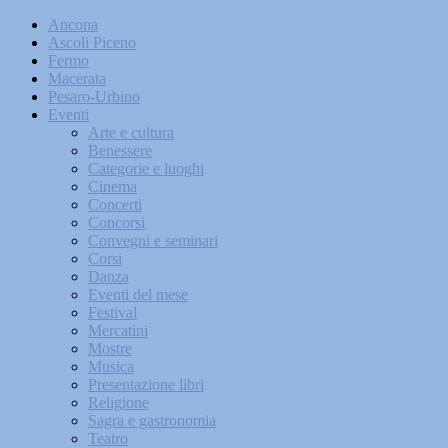
Ancona
Ascoli Piceno
Fermo
Macerata
Pesaro-Urbino
Eventi
Arte e cultura
Benessere
Categorie e luoghi
Cinema
Concerti
Concorsi
Convegni e seminari
Corsi
Danza
Eventi del mese
Festival
Mercatini
Mostre
Musica
Presentazione libri
Religione
Sagra e gastronomia
Teatro