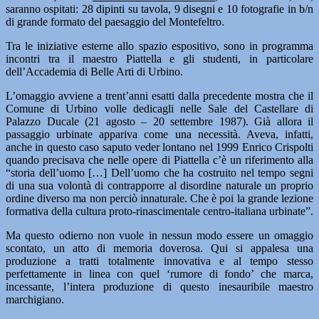
saranno ospitati: 28 dipinti su tavola, 9 disegni e 10 fotografie in b/n
di grande formato del paesaggio del Montefeltro.
Tra le iniziative esterne allo spazio espositivo,
sono in programma
incontri tra il maestro Piattella e gli studenti, in particolare
dell’Accademia di Belle Arti di Urbino.
L’omaggio avviene a trent’anni esatti dalla precedente mostra che il
Comune di Urbino volle dedicagli nelle Sale del Castellare di
Palazzo Ducale (21 agosto – 20 settembre 1987). Già allora il
passaggio urbinate appariva come una necessità. Aveva, infatti,
anche in questo caso saputo veder lontano nel 1999 Enrico Crispolti
quando precisava che nelle opere di Piattella c’è un riferimento alla
“storia dell’uomo […] Dell’uomo che ha costruito nel tempo segni
di una sua volontà di contrapporre al disordine naturale un proprio
ordine diverso ma non perciò innaturale. Che è poi la grande lezione
formativa della cultura proto-rinascimentale centro-italiana urbinate”.
Ma questo odierno non vuole in nessun modo essere un omaggio
scontato, un atto di memoria doverosa. Qui si appalesa una
produzione a tratti totalmente innovativa e al tempo stesso
perfettamente in linea con quel ‘rumore di fondo’ che marca,
incessante, l’intera produzione di questo inesauribile maestro
marchigiano.