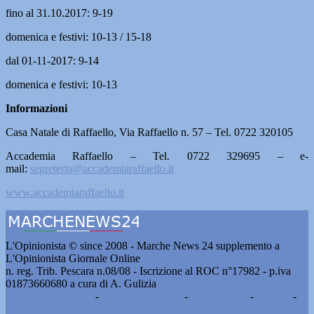
fino al 31.10.2017: 9-19
domenica e festivi: 10-13 / 15-18
dal 01-11-2017: 9-14
domenica e festivi: 10-13
Informazioni
Casa Natale di Raffaello, Via Raffaello n. 57 – Tel. 0722 320105
Accademia Raffaello – Tel. 0722 329695 – e-
mail:
segreteria@accademiaraffaello.it
www.accademiaraffaello.it
L'Opinionista © since 2008 - Marche News 24 supplemento a
L'Opinionista Giornale Online
n. reg. Trib. Pescara n.08/08 - Iscrizione al ROC n°17982 - p.iva
01873660680 a cura di A. Gulizia
Pubblicità e contatti
-
Notizie del giorno
-
Informazioni
-
Privacy
-
Cookie