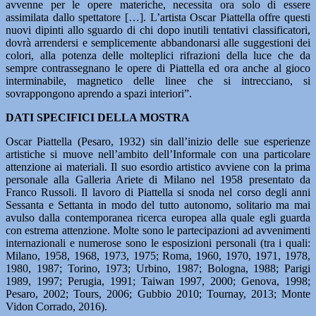
avvenne per le opere materiche, necessita ora solo di essere
assimilata dallo spettatore […]. L’artista Oscar Piattella offre questi
nuovi dipinti allo sguardo di chi dopo inutili tentativi classificatori,
dovrà arrendersi e semplicemente abbandonarsi alle suggestioni dei
colori, alla potenza delle molteplici rifrazioni della luce che da
sempre contrassegnano le opere di Piattella ed ora anche al gioco
interminabile, magnetico delle linee che si intrecciano, si
sovrappongono aprendo a spazi interiori”.
DATI SPECIFICI DELLA MOSTRA
Oscar Piattella (Pesaro, 1932) sin dall’inizio delle sue esperienze
artistiche si muove nell’ambito dell’Informale con una particolare
attenzione ai materiali. Il suo esordio artistico avviene con la prima
personale alla Galleria Ariete di Milano nel 1958 presentato da
Franco Russoli. Il lavoro di Piattella si snoda nel corso degli anni
Sessanta e Settanta in modo del tutto autonomo, solitario ma mai
avulso dalla contemporanea ricerca europea alla quale egli guarda
con estrema attenzione. Molte sono le partecipazioni ad avvenimenti
internazionali e numerose sono le esposizioni personali (tra i quali:
Milano, 1958, 1968, 1973, 1975; Roma, 1960, 1970, 1971, 1978,
1980, 1987; Torino, 1973; Urbino, 1987; Bologna, 1988; Parigi
1989, 1997; Perugia, 1991; Taiwan 1997, 2000; Genova, 1998;
Pesaro, 2002; Tours, 2006; Gubbio 2010; Tournay, 2013; Monte
Vidon Corrado, 2016).