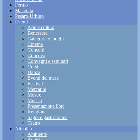
Fermo
Macerata
Pesaro-Urbino
Eventi
Arte e cultura
Benessere
Categorie e luoghi
Cinema
Concerti
Concorsi
Convegni e seminari
Corsi
Danza
Eventi del mese
Festival
Mercatini
Mostre
Musica
Presentazione libri
Religione
Sagra e gastronomia
Teatro
Attualità
Ambiente
Avvisi