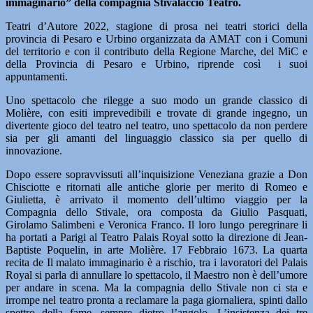
immaginario” della compagnia Stivalaccio Teatro.
Teatri d’Autore 2022, stagione di prosa nei teatri storici della
provincia di Pesaro e Urbino organizzata da AMAT con i Comuni
del territorio e con il contributo della Regione Marche, del MiC e
della Provincia di Pesaro e Urbino, riprende così i suoi
appuntamenti.
Uno spettacolo che rilegge a suo modo un grande classico di
Molière, con esiti imprevedibili e trovate di grande ingegno, un
divertente gioco del teatro nel teatro, uno spettacolo da non perdere
sia per gli amanti del linguaggio classico sia per quello di
innovazione.
Dopo essere sopravvissuti all’inquisizione Veneziana grazie a Don
Chisciotte e ritornati alle antiche glorie per merito di Romeo e
Giulietta, è arrivato il momento dell’ultimo viaggio per la
Compagnia dello Stivale, ora composta da Giulio Pasquati,
Girolamo Salimbeni e Veronica Franco. Il loro lungo peregrinare li
ha portati a Parigi al Teatro Palais Royal sotto la direzione di Jean-
Baptiste Poquelin, in arte Molière. 17 Febbraio 1673. La quarta
recita de Il malato immaginario è a rischio, tra i lavoratori del Palais
Royal si parla di annullare lo spettacolo, il Maestro non è dell’umore
per andare in scena. Ma la compagnia dello Stivale non ci sta e
irrompe nel teatro pronta a reclamare la paga giornaliera, spinti dallo
spettro della fame, sempre dietro l’angolo. L’insistenza dei tre