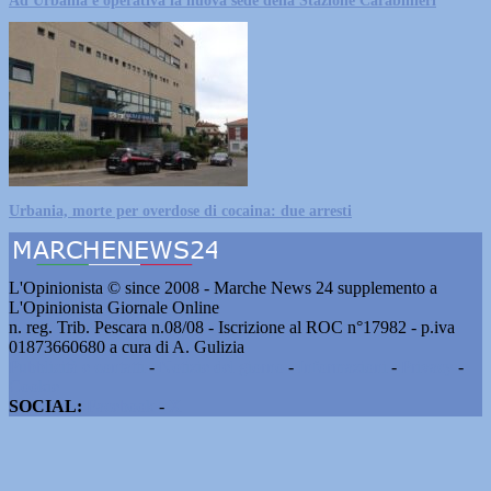
Ad Urbania è operativa la nuova sede della Stazione Carabinieri
Urbania, morte per overdose di cocaina: due arresti
L'Opinionista © since 2008 - Marche News 24 supplemento a
L'Opinionista Giornale Online
n. reg. Trib. Pescara n.08/08 - Iscrizione al ROC n°17982 - p.iva
01873660680 a cura di A. Gulizia
Pubblicità e contatti
-
Notizie del giorno
-
Informazioni
-
Privacy
-
Cookie
SOCIAL:
Facebook
-
X