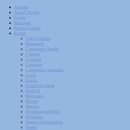
Ancona
Ascoli Piceno
Fermo
Macerata
Pesaro-Urbino
Eventi
Arte e cultura
Benessere
Categorie e luoghi
Cinema
Concerti
Concorsi
Convegni e seminari
Corsi
Danza
Eventi del mese
Festival
Mercatini
Mostre
Musica
Presentazione libri
Religione
Sagra e gastronomia
Teatro