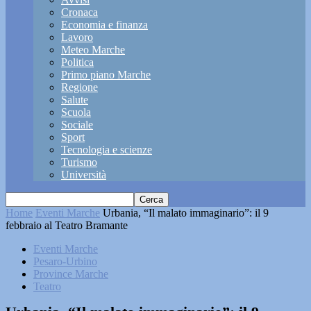
Cronaca
Economia e finanza
Lavoro
Meteo Marche
Politica
Primo piano Marche
Regione
Salute
Scuola
Sociale
Sport
Tecnologia e scienze
Turismo
Università
Home
Eventi Marche
Urbania, “Il malato immaginario”: il 9
febbraio al Teatro Bramante
Eventi Marche
Pesaro-Urbino
Province Marche
Teatro