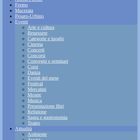
Fermo
Macerata
Pesaro-Urbino
Eventi
Arte e cultura
Benessere
Categorie e luoghi
Cinema
Concerti
Concorsi
Convegni e seminari
Corsi
Danza
Eventi del mese
Festival
Mercatini
Mostre
Musica
Presentazione libri
Religione
Sagra e gastronomia
Teatro
Attualità
Ambiente
Avvisi