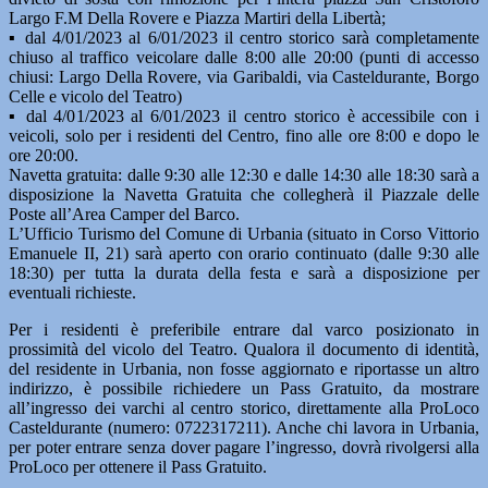
Largo F.M Della Rovere e Piazza Martiri della Libertà;
▪ dal 4/01/2023 al 6/01/2023 il centro storico sarà completamente
chiuso al traffico veicolare dalle 8:00 alle 20:00 (punti di accesso
chiusi: Largo Della Rovere, via Garibaldi, via Casteldurante, Borgo
Celle e vicolo del Teatro)
▪ dal 4/01/2023 al 6/01/2023 il centro storico è accessibile con i
veicoli, solo per i residenti del Centro, fino alle ore 8:00 e dopo le
ore 20:00.
Navetta gratuita: dalle 9:30 alle 12:30 e dalle 14:30 alle 18:30 sarà a
disposizione la Navetta Gratuita che collegherà il Piazzale delle
Poste all’Area Camper del Barco.
L’Ufficio Turismo del Comune di Urbania (situato in Corso Vittorio
Emanuele II, 21) sarà aperto con orario continuato (dalle 9:30 alle
18:30) per tutta la durata della festa e sarà a disposizione per
eventuali richieste.
Per i residenti è preferibile entrare dal varco posizionato in
prossimità del vicolo del Teatro. Qualora il documento di identità,
del residente in Urbania, non fosse aggiornato e riportasse un altro
indirizzo, è possibile richiedere un Pass Gratuito, da mostrare
all’ingresso dei varchi al centro storico, direttamente alla ProLoco
Casteldurante (numero: 0722317211). Anche chi lavora in Urbania,
per poter entrare senza dover pagare l’ingresso, dovrà rivolgersi alla
ProLoco per ottenere il Pass Gratuito.