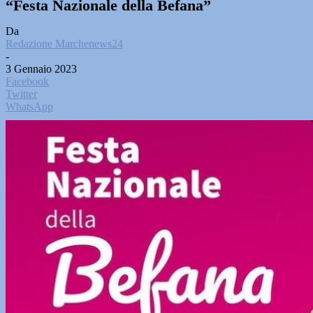
“Festa Nazionale della Befana”
Da
Redazione Marchenews24
-
3 Gennaio 2023
Facebook
Twitter
WhatsApp