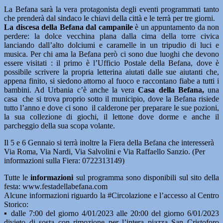
La Befana sarà la vera protagonista degli eventi programmati tanto
che prenderà dal sindaco le chiavi della città e le terrà per tre giorni.
La discesa della Befana dal campanile
è un appuntamento da non
perdere: la dolce vecchina plana dalla cima della torre civica
lanciando dall’alto dolciumi e caramelle in un tripudio di luci e
musica. Per chi ama la Befana però ci sono due luoghi che devono
essere visitati : il primo è l’Ufficio Postale della Befana, dove è
possibile scrivere la propria letterina aiutati dalle sue aiutanti che,
appena finito, si siedono attorno al fuoco e raccontano fiabe a tutti i
bambini. Ad Urbania c’è anche la vera
Casa della Befana,
una
casa che si trova proprio sotto il municipio, dove la Befana risiede
tutto l’anno e dove ci sono il calderone per preparare le sue pozioni,
la sua collezione di giochi, il lettone dove dorme e anche il
parcheggio della sua scopa volante.
Il 5 e 6 Gennaio si terrà inoltre la Fiera della Befana che interesserà
Via Roma, Via Nardi, Via Salvolini e Via Raffaello Sanzio. (Per
informazioni sulla Fiera: 0722313149)
Tutte le
informazioni
sul programma sono disponibili sul sito della
festa: www.festadellabefana.com
Alcune informazioni riguardo la #Circolazione e l’accesso al Centro
Storico:
▪ dalle 7:00 del giorno 4/01/2023 alle 20:00 del giorno 6/01/2023
divieto di sosta con rimozione per l’intera piazza San Cristoforo