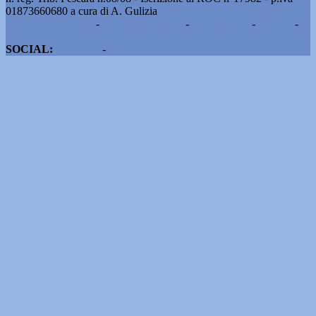
01873660680 a cura di A. Gulizia
Pubblicità e contatti
-
Notizie del giorno
-
Informazioni
-
Privacy
-
Cookie
SOCIAL:
Facebook
-
X