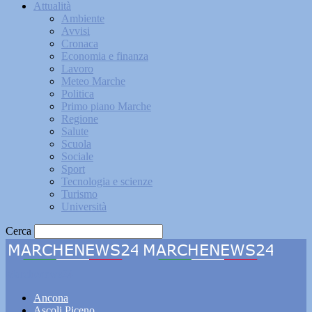
Attualità
Ambiente
Avvisi
Cronaca
Economia e finanza
Lavoro
Meteo Marche
Politica
Primo piano Marche
Regione
Salute
Scuola
Sociale
Sport
Tecnologia e scienze
Turismo
Università
Cerca
Marchenews24
Ancona
Ascoli Piceno