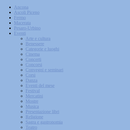
Ancona
Ascoli Piceno
Fermo
Macerata
Pesaro-Urbino
Eventi
Arte e cultura
Benessere
Categorie e luoghi
Cinema
Concerti
Concorsi
Convegni e seminari
Corsi
Danza
Eventi del mese
Festival
Mercatini
Mostre
Musica
Presentazione libri
Religione
Sagra e gastronomia
Teatro