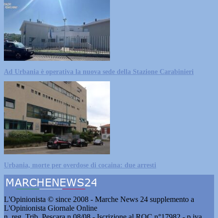
Ad Urbania è operativa la nuova sede della Stazione Carabinieri
Urbania, morte per overdose di cocaina: due arresti
L'Opinionista © since 2008 - Marche News 24 supplemento a
L'Opinionista Giornale Online
n. reg. Trib. Pescara n.08/08 - Iscrizione al ROC n°17982 - p.iva