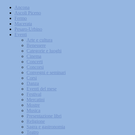
Ancona
Ascoli Piceno
Fermo
Macerata
Pesaro-Urbino
Eventi
Arte e cultura
Benessere
Categorie e luoghi
Cinema
Concerti
Concorsi
Convegni e seminari
Corsi
Danza
Eventi del mese
Festival
Mercatini
Mostre
Musica
Presentazione libri
Religione
Sagra e gastronomia
Teatro