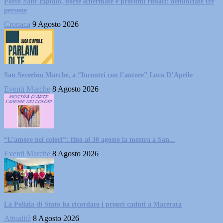
Porto Sant’Elpidio, borse schermate e profumi rubati: denunciate tre
persone
Cronaca
9 Agosto 2026
San Severino Marche, a “Incontri con l’autore” Luca D’Aprile
Eventi Marche
8 Agosto 2026
“L’amore nei colori”: fino al 30 agosto la mostra a San...
Eventi Marche
8 Agosto 2026
La Polizia di Stato ha ricordato i propri caduti a Macerata
Attualità
8 Agosto 2026