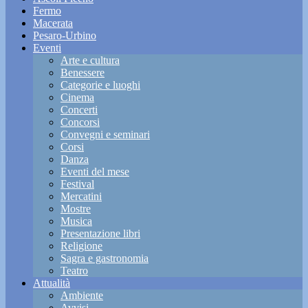
Fermo
Macerata
Pesaro-Urbino
Eventi
Arte e cultura
Benessere
Categorie e luoghi
Cinema
Concerti
Concorsi
Convegni e seminari
Corsi
Danza
Eventi del mese
Festival
Mercatini
Mostre
Musica
Presentazione libri
Religione
Sagra e gastronomia
Teatro
Attualità
Ambiente
Avvisi