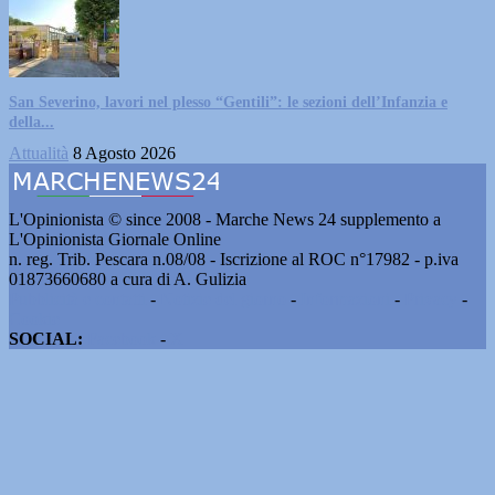
San Severino, lavori nel plesso “Gentili”: le sezioni dell’Infanzia e
della...
Attualità
8 Agosto 2026
L'Opinionista © since 2008 - Marche News 24 supplemento a
L'Opinionista Giornale Online
n. reg. Trib. Pescara n.08/08 - Iscrizione al ROC n°17982 - p.iva
01873660680 a cura di A. Gulizia
Pubblicità e contatti
-
Notizie del giorno
-
Informazioni
-
Privacy
-
Cookie
SOCIAL:
Facebook
-
X