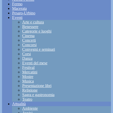
Fermo
Macerata
Pesaro-Urbino
Eventi
Arte e cultura
Benessere
Categorie e luoghi
Cinema
Concerti
Concorsi
Convegni e seminari
Corsi
Danza
Eventi del mese
Festival
Mercatini
Mostre
Musica
Presentazione libri
Religione
Sagra e gastronomia
Teatro
Attualità
Ambiente
Avvisi