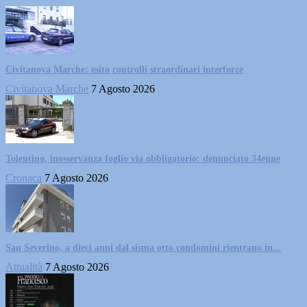
Civitanova Marche: esito controlli straordinari interforze
Civitanova Marche
7 Agosto 2026
Tolentino, inosservanza foglio via obbligatorio: denunciato 34enne
Cronaca
7 Agosto 2026
San Severino, a dieci anni dal sisma otto condomini rientrano in...
Attualità
7 Agosto 2026