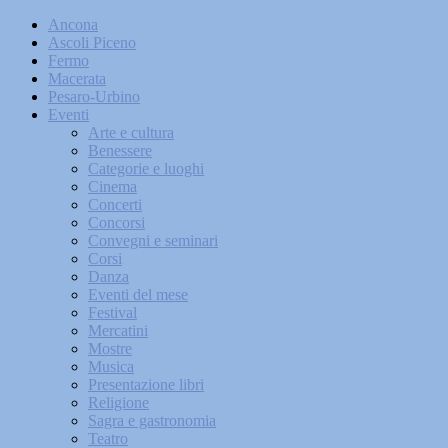
Ancona
Ascoli Piceno
Fermo
Macerata
Pesaro-Urbino
Eventi
Arte e cultura
Benessere
Categorie e luoghi
Cinema
Concerti
Concorsi
Convegni e seminari
Corsi
Danza
Eventi del mese
Festival
Mercatini
Mostre
Musica
Presentazione libri
Religione
Sagra e gastronomia
Teatro