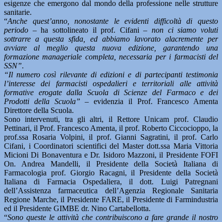
esigenze che emergono dal mondo della professione nelle strutture
sanitarie.
“
Anche quest’anno, nonostante le evidenti difficoltà di questo
periodo
– ha sottolineato il prof. Cifani –
non ci siamo voluti
sottrarre a questa sfida, ed abbiamo lavorato alacremente per
avviare al meglio questa nuova edizione, garantendo una
formazione manageriale completa, necessaria per i farmacisti del
SSN”
.
“Il numero così rilevante di edizioni e di partecipanti testimonia
l’interesse dei farmacisti ospedalieri e territoriali alle attività
formative erogate dalla Scuola di Scienze del Farmaco e dei
Prodotti della Scuola” –
evidenzia il Prof. Francesco Amenta
Direttore della Scuola.
Sono intervenuti, tra gli altri, il Rettore Unicam prof. Claudio
Pettinari, il Prof. Francesco Amenta, il prof. Roberto Ciccocioppo, la
prof.ssa Rosaria Volpini, il prof. Gianni Sagratini, il prof. Carlo
Cifani, i Coordinatori scientifici del Master dott.ssa Maria Vittoria
Micioni Di Bonaventura e Dr. Isidoro Mazzoni, il Presidente FOFI
On. Andrea Mandelli, il Presidente della Società Italiana di
Farmacologia prof. Giorgio Racagni, il Presidente della Società
Italiana di Farmacia Ospedaliera, il dott. Luigi Patregnani
dell’Assistenza farmaceutica dell’Agenzia Regionale Sanitaria
Regione Marche, il Presidente FARE, il Presidente di Farmindustria
ed il Presidente GIMBE dr. Nino Cartabellotta.
“
Sono queste le attività che contribuiscono a fare grande il nostro