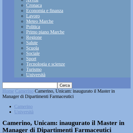
Cronaca
Economia e finanza
Lavoro
Meteo Marche
Politica
Primo piano Marche
Regione
Salute
Scuola
Sociale
Sport
Tecnologia e scienze
Turismo
Università
Home
Camerino
Camerino, Unicam: inaugurato il Master in
Manager di Dipartimenti Farmaceutici
Camerino
Università
Camerino, Unicam: inaugurato il Master in
Manager di Dipartimenti Farmaceutici