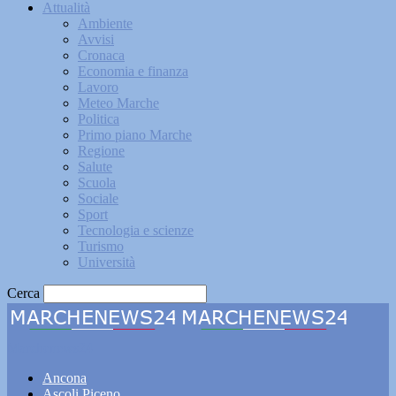
Attualità
Ambiente
Avvisi
Cronaca
Economia e finanza
Lavoro
Meteo Marche
Politica
Primo piano Marche
Regione
Salute
Scuola
Sociale
Sport
Tecnologia e scienze
Turismo
Università
Cerca
Marchenews24
Ancona
Ascoli Piceno