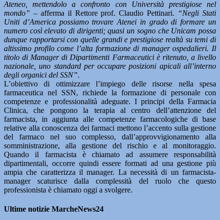
Ateneo, mettendolo a confronto con Università prestigiose nel
mondo” –
afferma il Rettore prof. Claudio Pettinari.
“Negli Stati
Uniti d’America possiamo trovare Atenei in grado di formare un
numero così elevato di dirigenti; quasi un sogno che Unicam possa
dunque rapportarsi con quelle grandi e prestigiose realtà su temi di
altissimo profilo come l’alta formazione di manager ospedalieri. Il
titolo di Manager di Dipartimenti Farmaceutici è ritenuto, a livello
nazionale, uno standard per occupare posizioni apicali all’interno
degli organici del SSN”
.
L’obiettivo di ottimizzare l’impiego delle risorse nella spesa
farmaceutica nel SSN, richiede la formazione di personale con
competenze e professionalità adeguate. I principi della Farmacia
Clinica, che pongono la terapia al centro dell’attenzione del
farmacista, in aggiunta alle competenze farmacologiche di base
relative alla conoscenza dei farmaci mettono l’accento sulla gestione
del farmaco nel suo complesso, dall’approvvigionamento alla
somministrazione, alla gestione del rischio e al monitoraggio.
Quando il farmacista è chiamato ad assumere responsabilità
dipartimentali, occorre quindi essere formati ad una gestione più
ampia che caratterizza il manager. La necessità di un farmacista-
manager scaturisce dalla complessità del ruolo che questo
professionista è chiamato oggi a svolgere.
Ultime notizie MarcheNews24