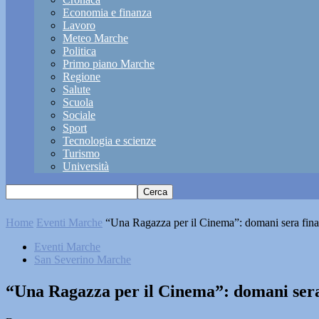
Economia e finanza
Lavoro
Meteo Marche
Politica
Primo piano Marche
Regione
Salute
Scuola
Sociale
Sport
Tecnologia e scienze
Turismo
Università
Home
Eventi Marche
“Una Ragazza per il Cinema”: domani sera final
Eventi Marche
San Severino Marche
“Una Ragazza per il Cinema”: domani sera