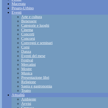
Macerata
Pesaro-Urbino
Eventi
Arte e cultura
Benessere
Categorie e luoghi
Cinema
Concerti
Concorsi
Convegni e seminari
Corsi
Danza
Eventi del mese
Festival
Mercatini
Mostre
Musica
Presentazione libri
Religione
Sagra e gastronomia
Teatro
Attualità
Ambiente
Avvisi
Cronaca