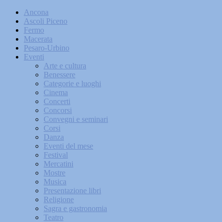
Ancona
Ascoli Piceno
Fermo
Macerata
Pesaro-Urbino
Eventi
Arte e cultura
Benessere
Categorie e luoghi
Cinema
Concerti
Concorsi
Convegni e seminari
Corsi
Danza
Eventi del mese
Festival
Mercatini
Mostre
Musica
Presentazione libri
Religione
Sagra e gastronomia
Teatro