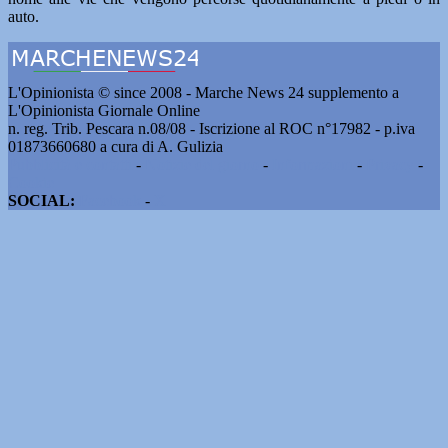
auto.
L'Opinionista © since 2008 - Marche News 24 supplemento a
L'Opinionista Giornale Online
n. reg. Trib. Pescara n.08/08 - Iscrizione al ROC n°17982 - p.iva
01873660680 a cura di A. Gulizia
Pubblicità e contatti
-
Notizie del giorno
-
Informazioni
-
Privacy
-
Cookie
SOCIAL:
Facebook
-
X