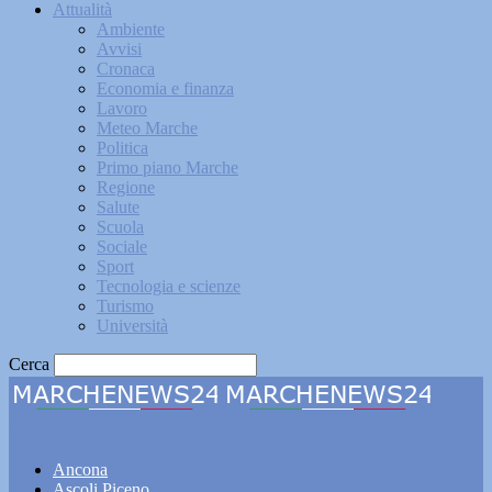
Attualità
Ambiente
Avvisi
Cronaca
Economia e finanza
Lavoro
Meteo Marche
Politica
Primo piano Marche
Regione
Salute
Scuola
Sociale
Sport
Tecnologia e scienze
Turismo
Università
Cerca
Marchenews24
Ancona
Ascoli Piceno