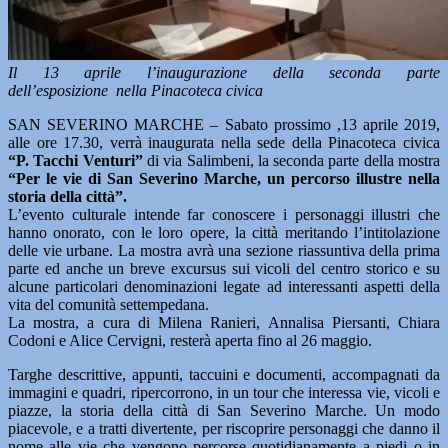
Il 13 aprile l’inaugurazione della seconda parte
dell’esposizione nella Pinacoteca civica
SAN SEVERINO MARCHE – Sabato prossimo ,13 aprile 2019,
alle ore 17.30, verrà inaugurata nella sede della Pinacoteca civica
“P. Tacchi Venturi”
di via Salimbeni, la seconda parte della mostra
“Per le vie di San Severino Marche, un percorso illustre nella
storia della città”.
L’evento culturale intende far conoscere i personaggi illustri che
hanno onorato, con le loro opere, la città meritando l’intitolazione
delle vie urbane. La mostra avrà una sezione riassuntiva della prima
parte ed anche un breve excursus sui vicoli del centro storico e su
alcune particolari denominazioni legate ad interessanti aspetti della
vita del comunità settempedana.
La mostra, a cura di Milena Ranieri, Annalisa Piersanti, Chiara
Codoni e Alice Cervigni, resterà aperta fino al 26 maggio.
Targhe descrittive, appunti, taccuini e documenti, accompagnati da
immagini e quadri, ripercorrono, in un tour che interessa vie, vicoli e
piazze, la storia della città di San Severino Marche. Un modo
piacevole, e a tratti divertente, per riscoprire personaggi che danno il
nome alle vie che vengono percorse quotidianamente a piedi o in