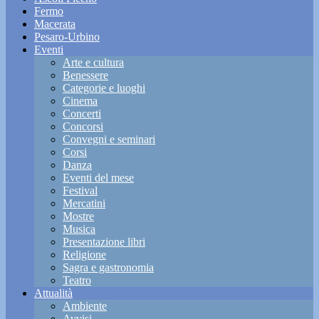
Fermo
Macerata
Pesaro-Urbino
Eventi
Arte e cultura
Benessere
Categorie e luoghi
Cinema
Concerti
Concorsi
Convegni e seminari
Corsi
Danza
Eventi del mese
Festival
Mercatini
Mostre
Musica
Presentazione libri
Religione
Sagra e gastronomia
Teatro
Attualità
Ambiente
Avvisi