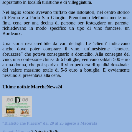
soprattutto in località turistiche e di villeggiatura.
Nel luglio scorso avevano truffato due ristoratori, nel centro storico
di Fermo e a Porto San Giorgio. Prenotando telefonicamente una
finta cena per una decina di persone per festeggiare un parente,
richiedevano in modo specifico un tipo di vino francese, un
Bordeaux.
Una storia resa credibile da vari dettagli. Le ‘clienti’ indicavano
anche dove poter comprare il vino, un’inesistente “enoteca
abruzzese” che poteva consegnarlo a domicilio. Alla consegna del
vino, una confezione chiusa di 6 bottiglie, venivano saldati 500 euro
a una donna, che poi spariva. Il vino però era di qualità dozzinale,
del valore massimo totale di 5-6 euro a bottiglia. E ovviamente
nessuno si presentava alla cena.
Ultime notizie MarcheNews24
“Dialetto che Piacere” dal 20 al 25 agosto a Macerata
Eventi Marche
7 Agosto 2026