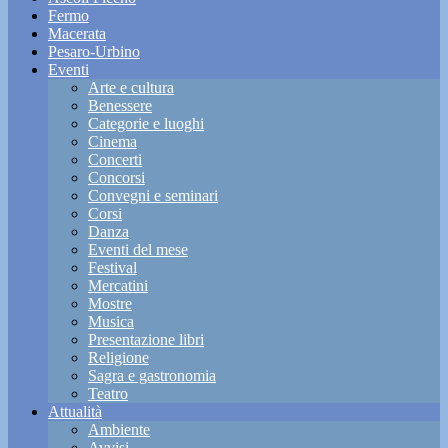
Fermo
Macerata
Pesaro-Urbino
Eventi
Arte e cultura
Benessere
Categorie e luoghi
Cinema
Concerti
Concorsi
Convegni e seminari
Corsi
Danza
Eventi del mese
Festival
Mercatini
Mostre
Musica
Presentazione libri
Religione
Sagra e gastronomia
Teatro
Attualità
Ambiente
Avvisi