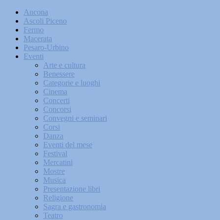
Ancona
Ascoli Piceno
Fermo
Macerata
Pesaro-Urbino
Eventi
Arte e cultura
Benessere
Categorie e luoghi
Cinema
Concerti
Concorsi
Convegni e seminari
Corsi
Danza
Eventi del mese
Festival
Mercatini
Mostre
Musica
Presentazione libri
Religione
Sagra e gastronomia
Teatro