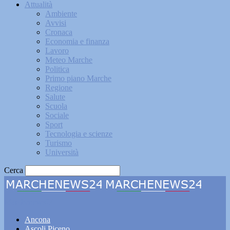
Attualità
Ambiente
Avvisi
Cronaca
Economia e finanza
Lavoro
Meteo Marche
Politica
Primo piano Marche
Regione
Salute
Scuola
Sociale
Sport
Tecnologia e scienze
Turismo
Università
Cerca
Marchenews24
Ancona
Ascoli Piceno