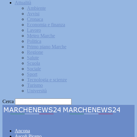
Attualità
Ambiente
Avvisi
Cronaca
Economia e finanza
Lavoro
Meteo Marche
Politica
Primo piano Marche
Regione
Salute
Scuola
Sociale
Sport
Tecnologia e scienze
Turismo
Università
Cerca
Marchenews24
Ancona
Ascoli Piceno