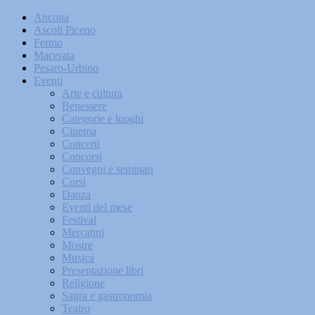
Ancona
Ascoli Piceno
Fermo
Macerata
Pesaro-Urbino
Eventi
Arte e cultura
Benessere
Categorie e luoghi
Cinema
Concerti
Concorsi
Convegni e seminari
Corsi
Danza
Eventi del mese
Festival
Mercatini
Mostre
Musica
Presentazione libri
Religione
Sagra e gastronomia
Teatro