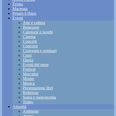
Fermo
Macerata
Pesaro-Urbino
Eventi
Arte e cultura
Benessere
Categorie e luoghi
Cinema
Concerti
Concorsi
Convegni e seminari
Corsi
Danza
Eventi del mese
Festival
Mercatini
Mostre
Musica
Presentazione libri
Religione
Sagra e gastronomia
Teatro
Attualità
Ambiente
Avvisi