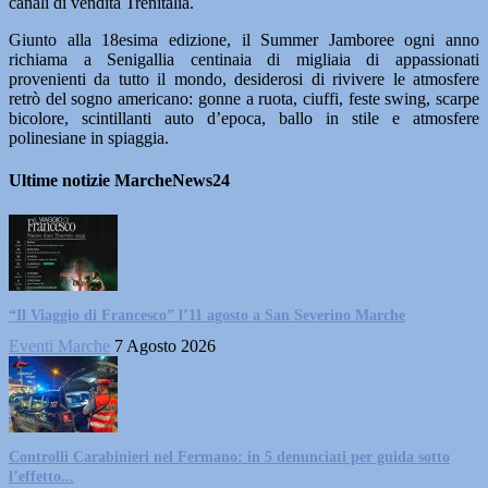
canali di vendita Trenitalia.
Giunto alla 18esima edizione, il Summer Jamboree ogni anno
richiama a Senigallia centinaia di migliaia di appassionati
provenienti da tutto il mondo, desiderosi di rivivere le atmosfere
retrò del sogno americano: gonne a ruota, ciuffi, feste swing, scarpe
bicolore, scintillanti auto d’epoca, ballo in stile e atmosfere
polinesiane in spiaggia.
Ultime notizie MarcheNews24
“Il Viaggio di Francesco” l’11 agosto a San Severino Marche
Eventi Marche
7 Agosto 2026
Controlli Carabinieri nel Fermano: in 5 denunciati per guida sotto
l’effetto...