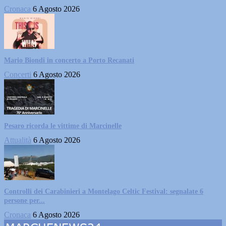
Cronaca
6 Agosto 2026
Mario Biondi in concerto a Porto Recanati
Concerti
6 Agosto 2026
Pesaro ricorda le vittime di Marcinelle
Attualità
6 Agosto 2026
Controlli dei Carabinieri a Montelago Celtic Festival: segnalate 6
persone per...
Cronaca
6 Agosto 2026