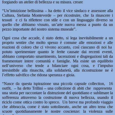
forgiando un atelier di bellezza e su misura. creare
“Un’intuizione bellissima – ha detto il vice sindaco e assessore alla
Cultura, Stefania Monteverde – per ricostruire, che fa rinascere i
tessuti e ci fa riflettere con stile e con un linguaggio diverso su
quello che abbiamo vissuto, un’arte nuova messa a punto da un
pezzo importante del nostro sistema museale”.
Ogni cosa che accade, è stato detto, si lega inevitabilmente a un
proprio sentire che molto spesso è comune alle emozioni e alle
reazioni di coloro che ci vivono accanto, così ciascuno di noi ha
potuto sperimentare quanto le ferite causate dai recenti eventi,
abbiano comportato smarrimento, lacerazioni e disgregazioni tali da
frammentare intere comunità e famiglie. Ma esiste un equilibrio
nell’universo che tende a bilanciare ogni cosa, e l’impulso
irresistibile alla rinascita, alla solidarietà, alla ricostruzione ne è
l’effetto salvifico che ridona speranza e gioia.
“Nasce da questa ispirazione una piccola capsule collection, 16
outfit,
–
ha detto Trillini
–
una collezione di abiti che rappresenta
una storia per raccontare la distruzione del quotidiano e sublimare la
sofferenza attraverso la costruzione di nuova bellezza, usando il
riciclo come ottica contro lo spreco. Un breve ma profondo viaggio
che abbraccia, come è stato sottolineato, anche un altro tema che
scuote quotidianamente le nostre coscienze: la violenza sulle