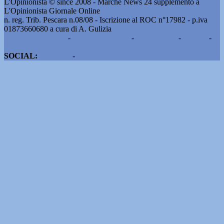
L'Opinionista © since 2008 - Marche News 24 supplemento a
L'Opinionista Giornale Online
n. reg. Trib. Pescara n.08/08 - Iscrizione al ROC n°17982 - p.iva
01873660680 a cura di A. Gulizia
Pubblicità e contatti
-
Notizie del giorno
-
Informazioni
-
Privacy
-
Cookie
SOCIAL:
Facebook
-
X