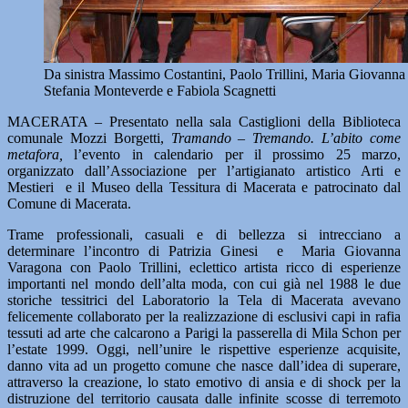
Da sinistra Massimo Costantini, Paolo Trillini, Maria Giovann
Stefania Monteverde e Fabiola Scagnetti
MACERATA – Presentato nella sala Castiglioni della Biblioteca
comunale Mozzi Borgetti,
Tramando – Tremando. L’abito come
metafora,
l’evento in calendario per il prossimo 25 marzo,
organizzato dall’Associazione per l’artigianato artistico Arti e
Mestieri e il Museo della Tessitura di Macerata e patrocinato dal
Comune di Macerata.
Trame professionali, casuali e di bellezza si intrecciano a
determinare l’incontro di Patrizia Ginesi e Maria Giovanna
Varagona con Paolo Trillini, eclettico artista ricco di esperienze
importanti nel mondo dell’alta moda, con cui già nel 1988 le due
storiche tessitrici del Laboratorio la Tela di Macerata avevano
felicemente collaborato per la realizzazione di esclusivi capi in rafia
tessuti ad arte che calcarono a Parigi la passerella di Mila Schon per
l’estate 1999. Oggi, nell’unire le rispettive esperienze acquisite,
danno vita ad un progetto comune che nasce dall’idea di superare,
attraverso la creazione, lo stato emotivo di ansia e di shock per la
distruzione del territorio causata dalle infinite scosse di terremoto