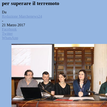
per superare il terremoto
Da
Redazione Marchenews24
-
21 Marzo 2017
Facebook
Twitter
WhatsApp