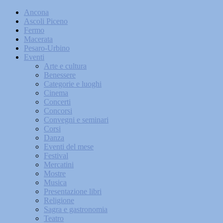
Ancona
Ascoli Piceno
Fermo
Macerata
Pesaro-Urbino
Eventi
Arte e cultura
Benessere
Categorie e luoghi
Cinema
Concerti
Concorsi
Convegni e seminari
Corsi
Danza
Eventi del mese
Festival
Mercatini
Mostre
Musica
Presentazione libri
Religione
Sagra e gastronomia
Teatro