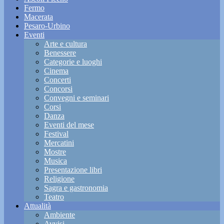
Fermo
Macerata
Pesaro-Urbino
Eventi
Arte e cultura
Benessere
Categorie e luoghi
Cinema
Concerti
Concorsi
Convegni e seminari
Corsi
Danza
Eventi del mese
Festival
Mercatini
Mostre
Musica
Presentazione libri
Religione
Sagra e gastronomia
Teatro
Attualità
Ambiente
Avvisi