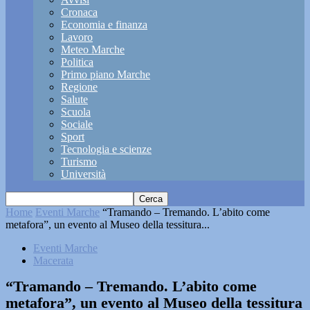
Cronaca
Economia e finanza
Lavoro
Meteo Marche
Politica
Primo piano Marche
Regione
Salute
Scuola
Sociale
Sport
Tecnologia e scienze
Turismo
Università
Home
Eventi Marche
“Tramando – Tremando. L’abito come
metafora”, un evento al Museo della tessitura...
Eventi Marche
Macerata
“Tramando – Tremando. L’abito come
metafora”, un evento al Museo della tessitura