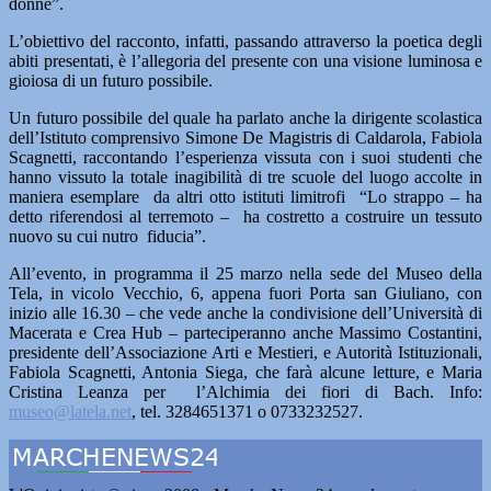
donne”.
L’obiettivo del racconto, infatti, passando attraverso la poetica degli
abiti presentati, è l’allegoria del presente con una visione luminosa e
gioiosa di un futuro possibile.
Un futuro possibile del quale ha parlato anche la dirigente scolastica
dell’Istituto comprensivo Simone De Magistris di Caldarola, Fabiola
Scagnetti, raccontando l’esperienza vissuta con i suoi studenti che
hanno vissuto la totale inagibilità di tre scuole del luogo accolte in
maniera esemplare da altri otto istituti limitrofi “Lo strappo – ha
detto riferendosi al terremoto – ha costretto a costruire un tessuto
nuovo su cui nutro fiducia”.
All’evento, in programma il 25 marzo nella sede del Museo della
Tela, in vicolo Vecchio, 6, appena fuori Porta san Giuliano, con
inizio alle 16.30 – che vede anche la condivisione dell’Università di
Macerata e Crea Hub – parteciperanno anche Massimo Costantini,
presidente dell’Associazione Arti e Mestieri, e Autorità Istituzionali,
Fabiola Scagnetti, Antonia Siega, che farà alcune letture, e Maria
Cristina Leanza per l’Alchimia dei fiori di Bach. Info:
museo@latela.net
, tel. 3284651371 o 0733232527.