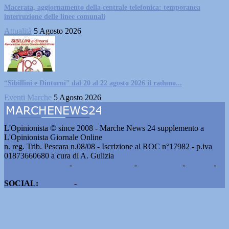
Macerata, aggiornamento della centrale telefonica: temporanea
interruzione delle linee comunali
Attualità
5 Agosto 2026
“Sibillini e Dintorni” dal 20 al 22 agosto 2026 il raduno...
Eventi Marche
5 Agosto 2026
L'Opinionista © since 2008 - Marche News 24 supplemento a
L'Opinionista Giornale Online
n. reg. Trib. Pescara n.08/08 - Iscrizione al ROC n°17982 - p.iva
01873660680 a cura di A. Gulizia
Pubblicità e contatti
-
Notizie del giorno
-
Informazioni
-
Privacy
-
Cookie
SOCIAL:
Facebook
-
X