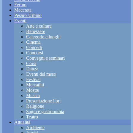
Fermo
Macerata
Pesaro-Urbino
Eventi
Arte e cultura
Benessere
Categorie e luoghi
Cinema
Concerti
Concorsi
Convegni e seminari
Corsi
Danza
Eventi del mese
Festival
Mercatini
Mostre
Musica
Presentazione libri
Religione
Sagra e gastronomia
Teatro
Attualità
Ambiente
Avvisi