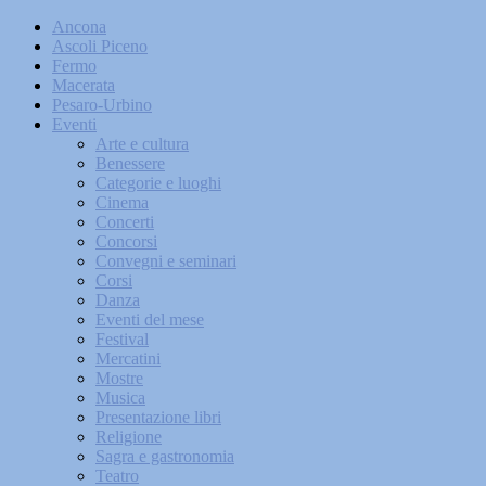
Ancona
Ascoli Piceno
Fermo
Macerata
Pesaro-Urbino
Eventi
Arte e cultura
Benessere
Categorie e luoghi
Cinema
Concerti
Concorsi
Convegni e seminari
Corsi
Danza
Eventi del mese
Festival
Mercatini
Mostre
Musica
Presentazione libri
Religione
Sagra e gastronomia
Teatro