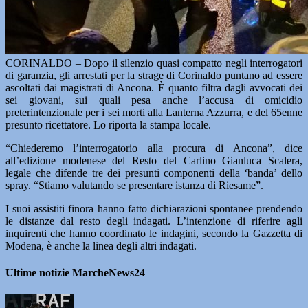
CORINALDO – Dopo il silenzio quasi compatto negli interrogatori
di garanzia, gli arrestati per la strage di Corinaldo puntano ad essere
ascoltati dai magistrati di Ancona. È quanto filtra dagli avvocati dei
sei giovani, sui quali pesa anche l’accusa di omicidio
preterintenzionale per i sei morti alla Lanterna Azzurra, e del 65enne
presunto ricettatore. Lo riporta la stampa locale.
“Chiederemo l’interrogatorio alla procura di Ancona”, dice
all’edizione modenese del Resto del Carlino Gianluca Scalera,
legale che difende tre dei presunti componenti della ‘banda’ dello
spray. “Stiamo valutando se presentare istanza di Riesame”.
I suoi assistiti finora hanno fatto dichiarazioni spontanee prendendo
le distanze dal resto degli indagati. L’intenzione di riferire agli
inquirenti che hanno coordinato le indagini, secondo la Gazzetta di
Modena, è anche la linea degli altri indagati.
Ultime notizie MarcheNews24