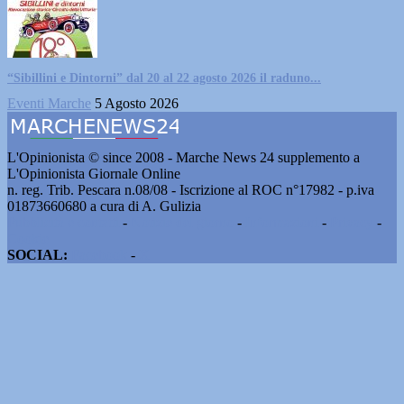
“Sibillini e Dintorni” dal 20 al 22 agosto 2026 il raduno...
Eventi Marche
5 Agosto 2026
L'Opinionista © since 2008 - Marche News 24 supplemento a
L'Opinionista Giornale Online
n. reg. Trib. Pescara n.08/08 - Iscrizione al ROC n°17982 - p.iva
01873660680 a cura di A. Gulizia
Pubblicità e contatti
-
Notizie del giorno
-
Informazioni
-
Privacy
-
Cookie
SOCIAL:
Facebook
-
X