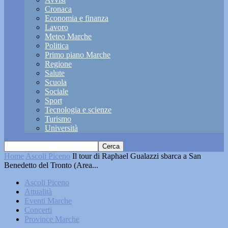
Cronaca
Economia e finanza
Lavoro
Meteo Marche
Politica
Primo piano Marche
Regione
Salute
Scuola
Sociale
Sport
Tecnologia e scienze
Turismo
Università
Home
Ascoli Piceno
Il tour di Raphael Gualazzi sbarca a San
Benedetto del Tronto (Area...
Ascoli Piceno
Attualità
Eventi Marche
Concerti
Province Marche