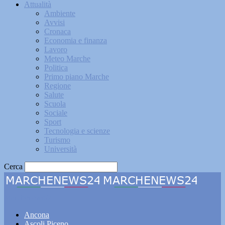
Attualità
Ambiente
Avvisi
Cronaca
Economia e finanza
Lavoro
Meteo Marche
Politica
Primo piano Marche
Regione
Salute
Scuola
Sociale
Sport
Tecnologia e scienze
Turismo
Università
Cerca
Marchenews24
Ancona
Ascoli Piceno