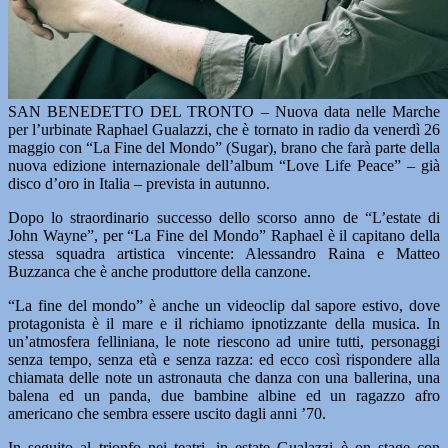
SAN BENEDETTO DEL TRONTO – Nuova data nelle Marche
per l’urbinate Raphael Gualazzi, che è tornato in radio da venerdì 26
maggio con “La Fine del Mondo” (Sugar), brano che farà parte della
nuova edizione internazionale dell’album “Love Life Peace” – già
disco d’oro in Italia – prevista in autunno.
Dopo lo straordinario successo dello scorso anno de “L’estate di
John Wayne”, per “La Fine del Mondo” Raphael è il capitano della
stessa squadra artistica vincente: Alessandro Raina e Matteo
Buzzanca che è anche produttore della canzone.
“La fine del mondo” è anche un videoclip dal sapore estivo, dove
protagonista è il mare e il richiamo ipnotizzante della musica. In
un’atmosfera felliniana, le note riescono ad unire tutti, personaggi
senza tempo, senza età e senza razza: ed ecco così rispondere alla
chiamata delle note un astronauta che danza con una ballerina, una
balena ed un panda, due bambine albine ed un ragazzo afro
americano che sembra essere uscito dagli anni ’70.
In seguito al trionfo nei teatri, in estate Gualazzi è on stage con