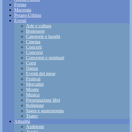
Fermo
Macerata
Pesaro-Urbino
Eventi
Arte e cultura
Benessere
Categorie e luoghi
Cinema
Concerti
Concorsi
Convegni e seminari
Corsi
Danza
Eventi del mese
Festival
Mercatini
Mostre
Musica
Presentazione libri
Religione
Sagra e gastronomia
Teatro
Attualità
Ambiente
Avvisi