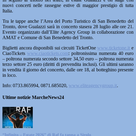
nuovi concerti nelle rassegne estive di maggior prestigio di tutta
Italia.
Tra le tappe anche l’Area del Porto Turistico di San Benedetto del
Tronto, dove Gualazzi sarà in concerto stasera 28 luglio alle ore 21.
Evento organizzato dall’Elite Agency Group in collaborazione con
AMAT e Comune di San Benedetto del Tronto.
Biglietti ancora disponibili sui circuiti TicketOne
www.ticketone.it
e
CiaoTickets
www.ciaotickets.com
: poltronissima numerata 40 euro
– poltrona numerata secondo settore 34,50 euro – poltrona numerata
terzo settore 25 euro (diritti di prevendita inclusi). Gli ultimi saranno
in vendita il giorno del concerto, dalle ore 18, al botteghino presente
in loco.
Info: 0733.865994, 0871.685020,
www.eliteagencygroup.it
.
Ultime notizie MarcheNews24
“Infinito – Estate 2026” di Raf fa tappa a Sirolo