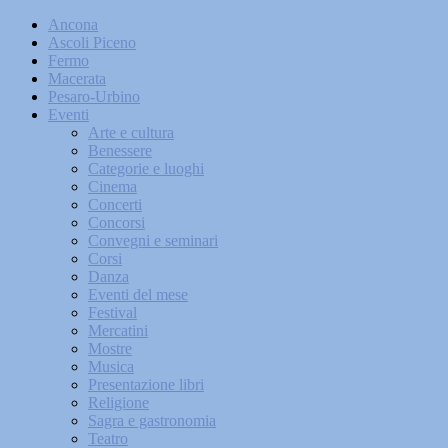
Ancona
Ascoli Piceno
Fermo
Macerata
Pesaro-Urbino
Eventi
Arte e cultura
Benessere
Categorie e luoghi
Cinema
Concerti
Concorsi
Convegni e seminari
Corsi
Danza
Eventi del mese
Festival
Mercatini
Mostre
Musica
Presentazione libri
Religione
Sagra e gastronomia
Teatro