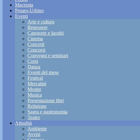
Macerata
Pesaro-Urbino
Eventi
Arte e cultura
Benessere
Categorie e luoghi
Cinema
Concerti
Concorsi
Convegni e seminari
Corsi
Danza
Eventi del mese
Festival
Mercatini
Mostre
Musica
Presentazione libri
Religione
Sagra e gastronomia
Teatro
Attualità
Ambiente
Avvisi
Cronaca