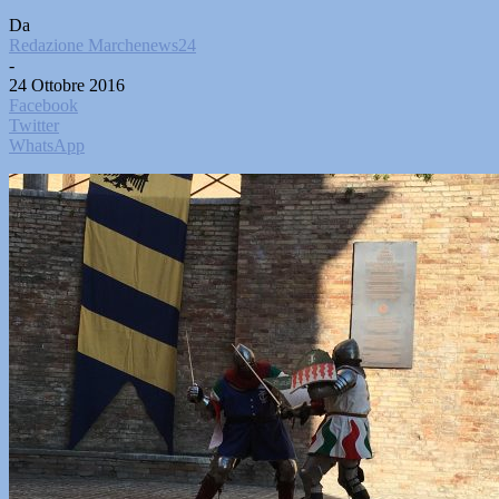
Da
Redazione Marchenews24
-
24 Ottobre 2016
Facebook
Twitter
WhatsApp