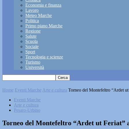
Economia e finanza
Lavoro
Meteo Marche
Politica
Primo piano Marche
Regione
Salute
Scuola
Sociale
Sport
Tecnologia e scienze
Turismo
Università
Home
Eventi Marche
Arte e cultura
Torneo del Montefeltro “Ardet ut 
Eventi Marche
Arte e cultura
Pesaro-Urbino
Torneo del Montefeltro “Ardet ut Feriat” a