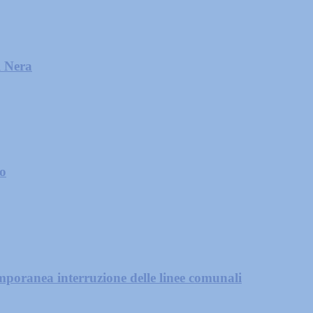
l Nera
zo
mporanea interruzione delle linee comunali