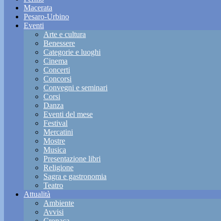
Macerata
Pesaro-Urbino
Eventi
Arte e cultura
Benessere
Categorie e luoghi
Cinema
Concerti
Concorsi
Convegni e seminari
Corsi
Danza
Eventi del mese
Festival
Mercatini
Mostre
Musica
Presentazione libri
Religione
Sagra e gastronomia
Teatro
Attualità
Ambiente
Avvisi
Cronaca