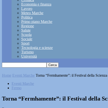
Economia e finanza
Lavoro
Meteo Marche
Politica
Primo piano Marche
Regione
Salute
Scuola
Sociale
Sport
Tecnologia e scienze
Turismo
Università
Home
Eventi Marche
Torna “Fermhamente”: il Festival della Scienza
Eventi Marche
Fermo
Torna “Fermhamente”: il Festival della S