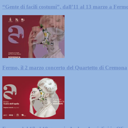
“Gente di facili costumi”, dall’11 al 13 marzo a Ferm
Fermo, il 2 marzo concerto del Quartetto di Cremona