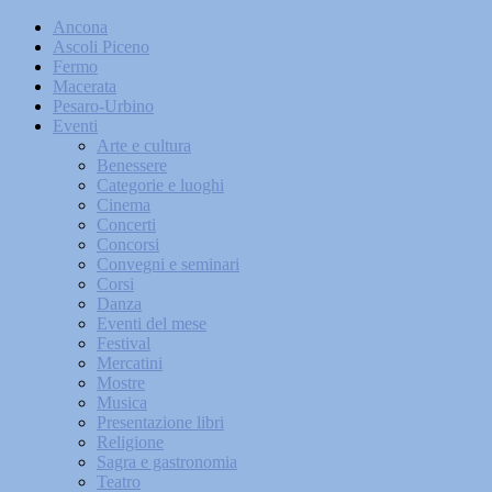
Ancona
Ascoli Piceno
Fermo
Macerata
Pesaro-Urbino
Eventi
Arte e cultura
Benessere
Categorie e luoghi
Cinema
Concerti
Concorsi
Convegni e seminari
Corsi
Danza
Eventi del mese
Festival
Mercatini
Mostre
Musica
Presentazione libri
Religione
Sagra e gastronomia
Teatro