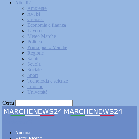
Attualità
Ambiente
Avvisi
Cronaca
Economia e finanza
Lavoro
Meteo Marche
Politica
Primo piano Marche
Regione
Salute
Scuola
Sociale
Sport
Tecnologia e scienze
Turismo
Università
Cerca
Marchenews24
Ancona
Ascoli Piceno