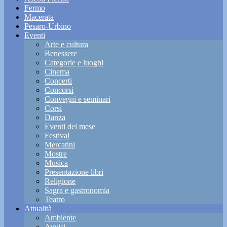
Fermo
Macerata
Pesaro-Urbino
Eventi
Arte e cultura
Benessere
Categorie e luoghi
Cinema
Concerti
Concorsi
Convegni e seminari
Corsi
Danza
Eventi del mese
Festival
Mercatini
Mostre
Musica
Presentazione libri
Religione
Sagra e gastronomia
Teatro
Attualità
Ambiente
Avvisi