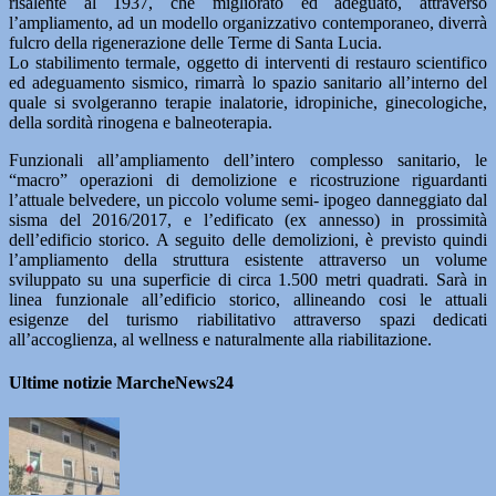
risalente al 1937, che migliorato ed adeguato, attraverso
l’ampliamento, ad un modello organizzativo contemporaneo, diverrà
fulcro della rigenerazione delle Terme di Santa Lucia.
Lo stabilimento termale, oggetto di interventi di restauro scientifico
ed adeguamento sismico, rimarrà lo spazio sanitario all’interno del
quale si svolgeranno terapie inalatorie, idropiniche, ginecologiche,
della sordità rinogena e balneoterapia.
Funzionali all’ampliamento dell’intero complesso sanitario, le
“macro” operazioni di demolizione e ricostruzione riguardanti
l’attuale belvedere, un piccolo volume semi- ipogeo danneggiato dal
sisma del 2016/2017, e l’edificato (ex annesso) in prossimità
dell’edificio storico. A seguito delle demolizioni, è previsto quindi
l’ampliamento della struttura esistente attraverso un volume
sviluppato su una superficie di circa 1.500 metri quadrati. Sarà in
linea funzionale all’edificio storico, allineando cosi le attuali
esigenze del turismo riabilitativo attraverso spazi dedicati
all’accoglienza, al wellness e naturalmente alla riabilitazione.
Ultime notizie MarcheNews24