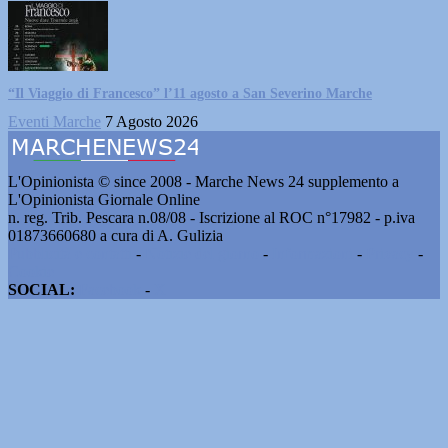
“Il Viaggio di Francesco” l’11 agosto a San Severino Marche
Eventi Marche
7 Agosto 2026
L'Opinionista © since 2008 - Marche News 24 supplemento a
L'Opinionista Giornale Online
n. reg. Trib. Pescara n.08/08 - Iscrizione al ROC n°17982 - p.iva
01873660680 a cura di A. Gulizia
Pubblicità e contatti
-
Notizie del giorno
-
Informazioni
-
Privacy
-
Cookie
SOCIAL:
Facebook
-
X