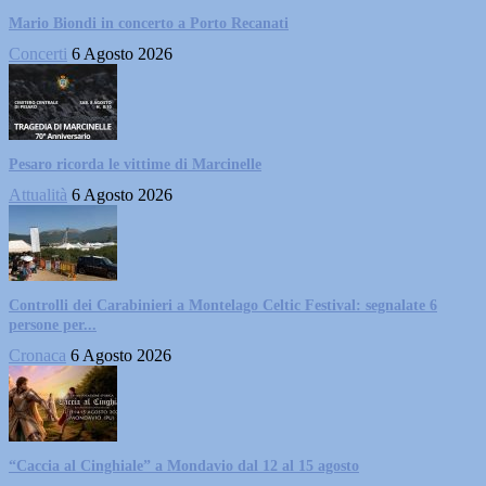
Mario Biondi in concerto a Porto Recanati
Concerti
6 Agosto 2026
Pesaro ricorda le vittime di Marcinelle
Attualità
6 Agosto 2026
Controlli dei Carabinieri a Montelago Celtic Festival: segnalate 6
persone per...
Cronaca
6 Agosto 2026
“Caccia al Cinghiale” a Mondavio dal 12 al 15 agosto