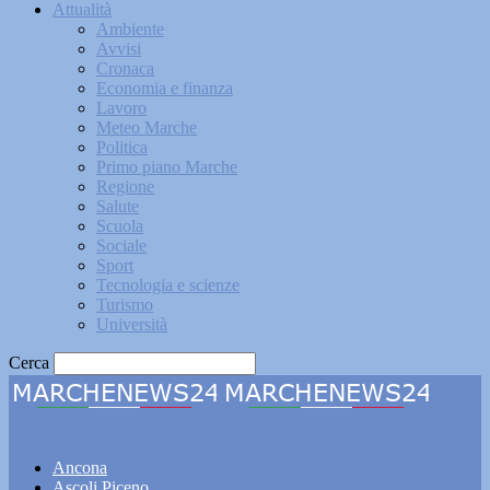
Attualità
Ambiente
Avvisi
Cronaca
Economia e finanza
Lavoro
Meteo Marche
Politica
Primo piano Marche
Regione
Salute
Scuola
Sociale
Sport
Tecnologia e scienze
Turismo
Università
Cerca
Marchenews24
Ancona
Ascoli Piceno