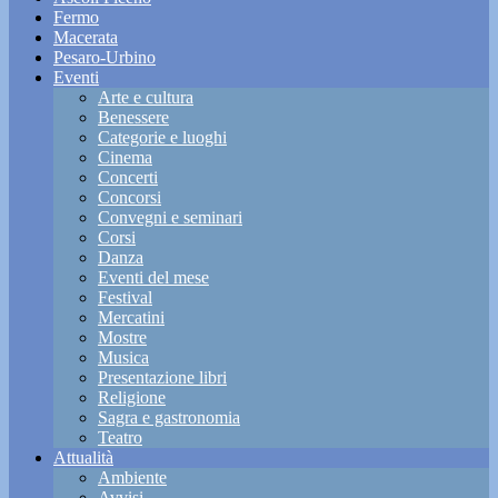
Fermo
Macerata
Pesaro-Urbino
Eventi
Arte e cultura
Benessere
Categorie e luoghi
Cinema
Concerti
Concorsi
Convegni e seminari
Corsi
Danza
Eventi del mese
Festival
Mercatini
Mostre
Musica
Presentazione libri
Religione
Sagra e gastronomia
Teatro
Attualità
Ambiente
Avvisi