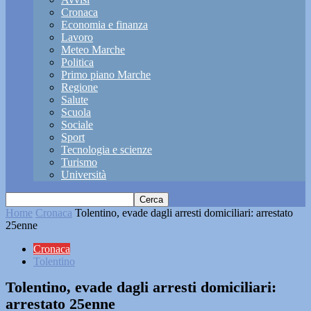
Cronaca
Economia e finanza
Lavoro
Meteo Marche
Politica
Primo piano Marche
Regione
Salute
Scuola
Sociale
Sport
Tecnologia e scienze
Turismo
Università
Home
Cronaca
Tolentino, evade dagli arresti domiciliari: arrestato
25enne
Cronaca
Tolentino
Tolentino, evade dagli arresti domiciliari:
arrestato 25enne