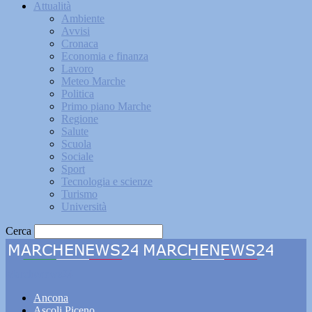
Attualità
Ambiente
Avvisi
Cronaca
Economia e finanza
Lavoro
Meteo Marche
Politica
Primo piano Marche
Regione
Salute
Scuola
Sociale
Sport
Tecnologia e scienze
Turismo
Università
Cerca
Marchenews24
Ancona
Ascoli Piceno