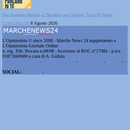
San Severino Marche, a “Incontri con l’autore” Luca D’Aprile
Eventi Marche
8 Agosto 2026
L'Opinionista © since 2008 - Marche News 24 supplemento a
L'Opinionista Giornale Online
n. reg. Trib. Pescara n.08/08 - Iscrizione al ROC n°17982 - p.iva
01873660680 a cura di A. Gulizia
Pubblicità e contatti
-
Notizie del giorno
-
Informazioni
-
Privacy
-
Cookie
SOCIAL:
Facebook
-
X