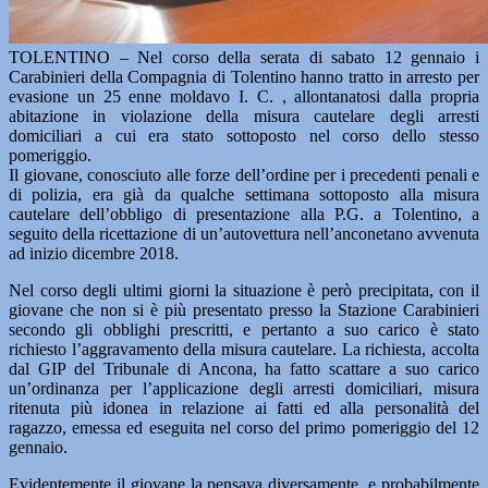
TOLENTINO – Nel corso della serata di sabato 12 gennaio i
Carabinieri della Compagnia di Tolentino hanno tratto in arresto per
evasione un 25 enne moldavo I. C. , allontanatosi dalla propria
abitazione in violazione della misura cautelare degli arresti
domiciliari a cui era stato sottoposto nel corso dello stesso
pomeriggio.
Il giovane, conosciuto alle forze dell’ordine per i precedenti penali e
di polizia, era già da qualche settimana sottoposto alla misura
cautelare dell’obbligo di presentazione alla P.G. a Tolentino, a
seguito della ricettazione di un’autovettura nell’anconetano avvenuta
ad inizio dicembre 2018.
Nel corso degli ultimi giorni la situazione è però precipitata, con il
giovane che non si è più presentato presso la Stazione Carabinieri
secondo gli obblighi prescritti, e pertanto a suo carico è stato
richiesto l’aggravamento della misura cautelare. La richiesta, accolta
dal GIP del Tribunale di Ancona, ha fatto scattare a suo carico
un’ordinanza per l’applicazione degli arresti domiciliari, misura
ritenuta più idonea in relazione ai fatti ed alla personalità del
ragazzo, emessa ed eseguita nel corso del primo pomeriggio del 12
gennaio.
Evidentemente il giovane la pensava diversamente, e probabilmente