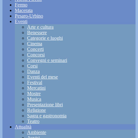
Fermo
Macerata
Pesaro-Urbino
Eventi
Arte e cultura
Benessere
Categorie e luoghi
Cinema
Concerti
Concorsi
Convegni e seminari
Corsi
Danza
Eventi del mese
Festival
Mercatini
Mostre
Musica
Presentazione libri
Religione
Sagra e gastronomia
Teatro
Attualità
Ambiente
Avvisi