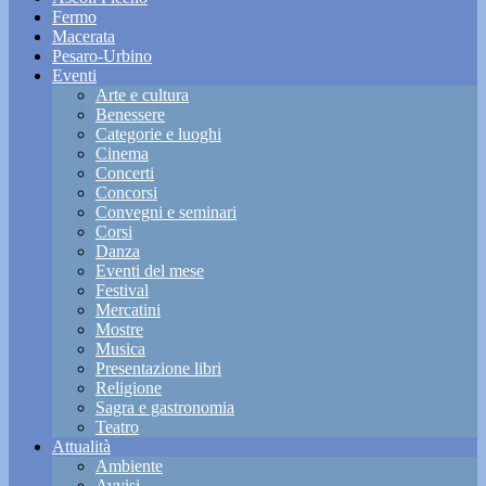
Fermo
Macerata
Pesaro-Urbino
Eventi
Arte e cultura
Benessere
Categorie e luoghi
Cinema
Concerti
Concorsi
Convegni e seminari
Corsi
Danza
Eventi del mese
Festival
Mercatini
Mostre
Musica
Presentazione libri
Religione
Sagra e gastronomia
Teatro
Attualità
Ambiente
Avvisi