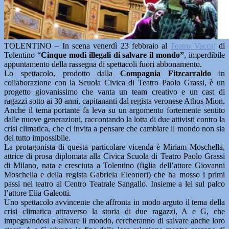
TOLENTINO – In scena venerdì 23 febbraio al
Teatro Vaccaj
di
Tolentino “
Cinque modi illegali di salvare il mondo”
, imperdibile
appuntamento della rassegna di spettacoli fuori abbonamento.
Lo spettacolo, prodotto dalla
Compagnia Fitzcarraldo
in
collaborazione con la Scuola Civica di Teatro Paolo Grassi, è un
progetto giovanissimo che vanta un team creativo e un cast di
ragazzi sotto ai 30 anni, capitananti dal regista veronese Athos Mion.
Anche il tema portante fa leva su un argomento fortemente sentito
dalle nuove generazioni, raccontando la lotta di due attivisti contro la
crisi climatica, che ci invita a pensare che cambiare il mondo non sia
del tutto impossibile.
La protagonista di questa particolare vicenda è Miriam Moschella,
attrice di prosa diplomata alla Civica Scuola di Teatro Paolo Grassi
di Milano, nata e cresciuta a Tolentino (figlia dell’attore Giovanni
Moschella e della regista Gabriela Eleonori) che ha mosso i primi
passi nel teatro al Centro Teatrale Sangallo. Insieme a lei sul palco
l’attore Elia Galeotti.
Uno spettacolo avvincente che affronta in modo arguto il tema della
crisi climatica attraverso la storia di due ragazzi, A e G, che
impegnandosi a salvare il mondo, cercheranno di salvare anche loro