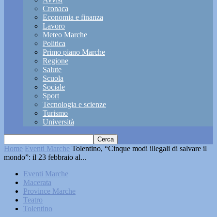
Cronaca
Economia e finanza
Lavoro
Meteo Marche
Politica
Primo piano Marche
Regione
Salute
Scuola
Sociale
Sport
Tecnologia e scienze
Turismo
Università
Home
Eventi Marche
Tolentino, “Cinque modi illegali di salvare il
mondo”: il 23 febbraio al...
Eventi Marche
Macerata
Province Marche
Teatro
Tolentino