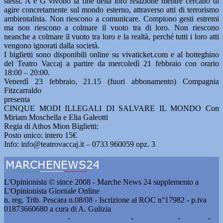
stessi. A e G vivono la fine della loro relazione mentre cercano di
agire concretamente sul mondo esterno, attraverso atti di terrorismo
ambientalista. Non riescono a comunicare. Compiono gesti estremi
ma non riescono a colmare il vuoto tra di loro. Non riescono
neanche a colmare il vuoto tra loro e la realtà, perché tutti i loro atti
vengono ignorati dalla società.
I biglietti sono disponibili online su vivaticket.com e al botteghino
del Teatro Vaccaj a partire da mercoledì 21 febbraio con orario
18:00 – 20:00.
Venerdì 23 febbraio, 21.15 (fuori abbonamento) Compagnia
Fitzcarraldo
presenta
CINQUE MODI ILLEGALI DI SALVARE IL MONDO Con
Miriam Moschella e Elia Galeotti
Regia di Athos Mion Biglietti:
Posto unico: intero 15€
Info: info@teatrovaccaj.it – 0733 960059 opz. 3
L'Opinionista © since 2008 - Marche News 24 supplemento a
L'Opinionista Giornale Online
n. reg. Trib. Pescara n.08/08 - Iscrizione al ROC n°17982 - p.iva
01873660680 a cura di A. Gulizia
Pubblicità e contatti
-
Notizie del giorno
-
Informazioni
-
Privacy
-