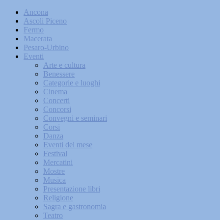
Ancona
Ascoli Piceno
Fermo
Macerata
Pesaro-Urbino
Eventi
Arte e cultura
Benessere
Categorie e luoghi
Cinema
Concerti
Concorsi
Convegni e seminari
Corsi
Danza
Eventi del mese
Festival
Mercatini
Mostre
Musica
Presentazione libri
Religione
Sagra e gastronomia
Teatro