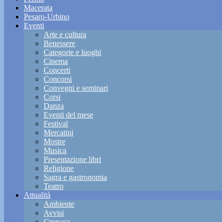
Macerata
Pesaro-Urbino
Eventi
Arte e cultura
Benessere
Categorie e luoghi
Cinema
Concerti
Concorsi
Convegni e seminari
Corsi
Danza
Eventi del mese
Festival
Mercatini
Mostre
Musica
Presentazione libri
Religione
Sagra e gastronomia
Teatro
Attualità
Ambiente
Avvisi
Cronaca