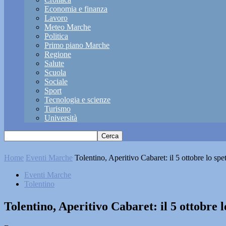
Economia e finanza
Lavoro
Meteo Marche
Politica
Primo piano Marche
Regione
Salute
Scuola
Sociale
Sport
Tecnologia e scienze
Turismo
Università
Home
Eventi Marche
Tolentino, Aperitivo Cabaret: il 5 ottobre lo spet
Eventi Marche
Tolentino
Tolentino, Aperitivo Cabaret: il 5 ottobre l