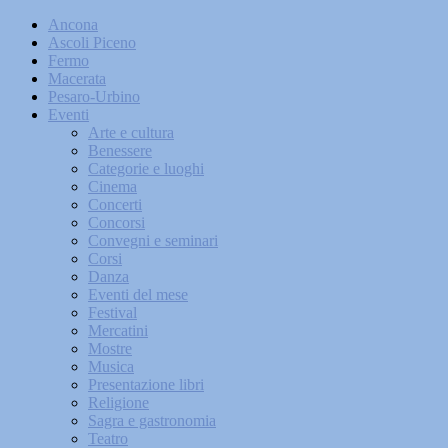
Ancona
Ascoli Piceno
Fermo
Macerata
Pesaro-Urbino
Eventi
Arte e cultura
Benessere
Categorie e luoghi
Cinema
Concerti
Concorsi
Convegni e seminari
Corsi
Danza
Eventi del mese
Festival
Mercatini
Mostre
Musica
Presentazione libri
Religione
Sagra e gastronomia
Teatro