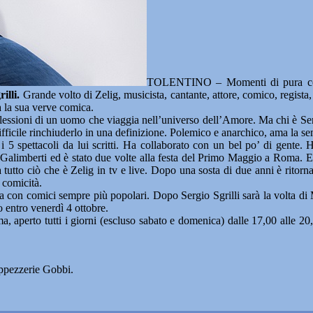
TOLENTINO – Momenti di pura comici
illi.
Grande volto di Zelig, musicista, cantante, attore, comico, regista,
a la sua verve comica.
lessioni di un uomo che viaggia nell’universo dell’Amore. Ma chi è Sergi
ficile rinchiuderlo in una definizione. Polemico e anarchico, ama la semp
 con i 5 spettacoli da lui scritti. Ha collaborato con un bel po’ di ge
alimberti ed è stato due volte alla festa del Primo Maggio a Roma. E po
a tutto ciò che è Zelig in tv e live. Dopo una sosta di due anni è ritorna
 comicità.
a con comici sempre più popolari. Dopo Sergio Sgrilli sarà la volta di 
o entro venerdì 4 ottobre.
ma, aperto tutti i giorni (escluso sabato e domenica) dalle 17,00 alle 20
appezzerie Gobbi.