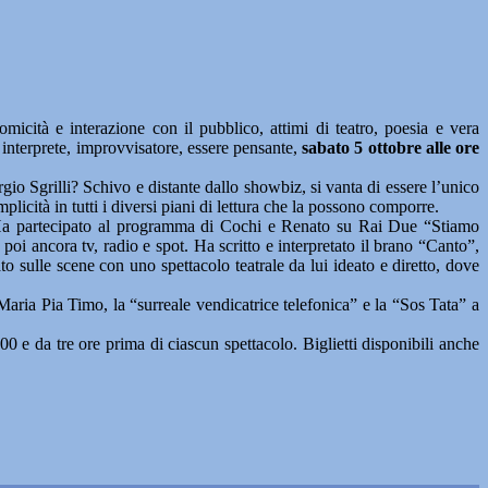
tà e interazione con il pubblico, attimi di teatro, poesia e vera
 interprete, improvvisatore, essere pensante,
sabato 5 ottobre alle ore
o Sgrilli? Schivo e distante dallo showbiz, si vanta di essere l’unico
licità in tutti i diversi piani di lettura che la possono comporre.
nte. Ha partecipato al programma di Cochi e Renato su Rai Due “Stiamo
i ancora tv, radio e spot. Ha scritto e interpretato il brano “Canto”,
to sulle scene con uno spettacolo teatrale da lui ideato e diretto, dove
Maria Pia Timo, la “surreale vendicatrice telefonica” e la “Sos Tata” a
,00 e da tre ore prima di ciascun spettacolo. Biglietti disponibili anche