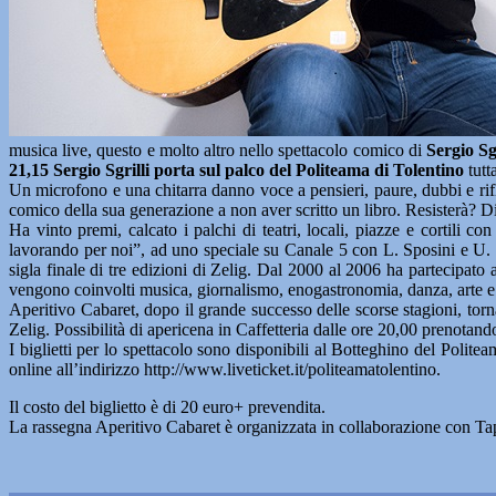
musica live, questo e molto altro nello spettacolo comico di
Sergio Sgr
21,15 Sergio Sgrilli porta sul palco del Politeama di Tolentino
tutt
Un microfono e una chitarra danno voce a pensieri, paure, dubbi e rif
comico della sua generazione a non aver scritto un libro. Resisterà? Dif
Ha vinto premi, calcato i palchi di teatri, locali, piazze e cortili
lavorando per noi”, ad uno speciale su Canale 5 con L. Sposini e U. G
sigla finale di tre edizioni di Zelig. Dal 2000 al 2006 ha partecipato 
vengono coinvolti musica, giornalismo, enogastronomia, danza, arte e
Aperitivo Cabaret, dopo il grande successo delle scorse stagioni, torn
Zelig. Possibilità di apericena in Caffetteria dalle ore 20,00 prenotand
I biglietti per lo spettacolo sono disponibili al Botteghino del Politea
online all’indirizzo http://www.liveticket.it/politeamatolentino.
Il costo del biglietto è di 20 euro+ prevendita.
La rassegna Aperitivo Cabaret è organizzata in collaborazione con T