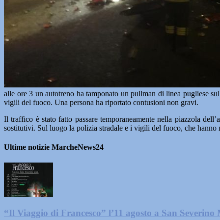
alle ore 3 un autotreno ha tamponato un pullman di linea pugliese sull
vigili del fuoco. Una persona ha riportato contusioni non gravi.
Il traffico è stato fatto passare temporaneamente nella piazzola dell’
sostitutivi. Sul luogo la polizia stradale e i vigili del fuoco, che hanno
Ultime notizie MarcheNews24
“Il Viaggio di Francesco” l’11 agosto a San Severino