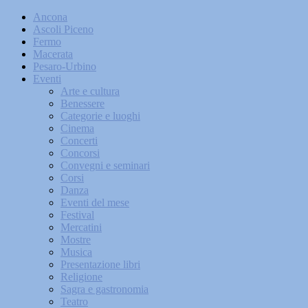
Ancona
Ascoli Piceno
Fermo
Macerata
Pesaro-Urbino
Eventi
Arte e cultura
Benessere
Categorie e luoghi
Cinema
Concerti
Concorsi
Convegni e seminari
Corsi
Danza
Eventi del mese
Festival
Mercatini
Mostre
Musica
Presentazione libri
Religione
Sagra e gastronomia
Teatro