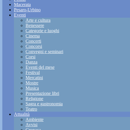
Macerata
Pesaro-Urbino
Eventi
Arte e cultura
Benessere
Categorie e luoghi
Cinema
Concerti
Concorsi
Convegni e seminari
Corsi
Danza
Eventi del mese
Festival
Mercatini
Mostre
Musica
Presentazione libri
Religione
Sagra e gastronomia
Teatro
Attualità
Ambiente
Avvisi
Cronaca