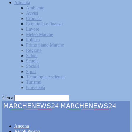
Attualità
Ambiente
Avvisi
Cronaca
Economia e finanza
Lavoro
Meteo Marche
Politica
Primo piano Marche
Regione
Salute
Scuola
Sociale
Sport
Tecnologia e scienze
Turismo
Università
Cerca
Marchenews24
Ancona
Ascoli Piceno