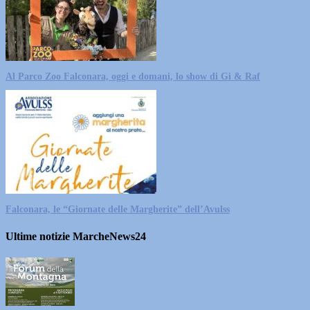
Al Parco Zoo Falconara, oggi e domani, lo show di Gi & Raf
Falconara, le “Giornate delle Margherite” dell’Avulss
Ultime notizie MarcheNews24