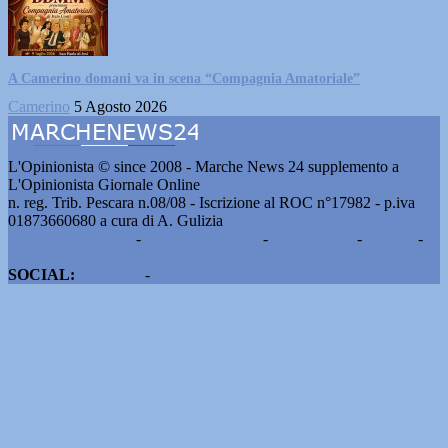
A Camerino domani va in scena “Compagnia Amatoriale”
Camerino
5 Agosto 2026
L'Opinionista © since 2008 - Marche News 24 supplemento a
L'Opinionista Giornale Online
n. reg. Trib. Pescara n.08/08 - Iscrizione al ROC n°17982 - p.iva
01873660680 a cura di A. Gulizia
Pubblicità e contatti
-
Notizie del giorno
-
Informazioni
-
Privacy
-
Cookie
SOCIAL:
Facebook
-
X