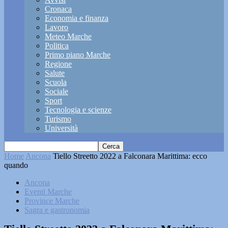
Cronaca
Economia e finanza
Lavoro
Meteo Marche
Politica
Primo piano Marche
Regione
Salute
Scuola
Sociale
Sport
Tecnologia e scienze
Turismo
Università
Home
Ancona
Tiello Streetto 2022 a Falconara Marittima: ecco
quando
Ancona
Eventi Marche
Province Marche
Sagra e gastronomia