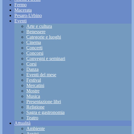
Fermo
Macerata
Pesaro-Urbino
Eventi
Arte e cultura
Benessere
Categorie e luoghi
Cinema
Concerti
Concorsi
Convegni e seminari
Corsi
Danza
Eventi del mese
Festival
Mercatini
Mostre
Musica
Presentazione libri
Religione
Sagra e gastronomia
Teatro
Attualità
Ambiente
Avvisi