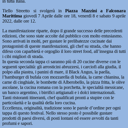
in tutta Italia.
Tiello Streetto si svolgerà in
Piazza Mazzini a Falconara
Marittima
giovedì 7 Aprile dalle ore 18, venerdì 8 e sabato 9 aprile
2022, dalle ore 12.
La manifestazione riparte, dopo il grande successo delle precedenti
edizioni, che sono state accolte dal pubblico con molto entusiasmo.
Sono arrivati in molti, per gustare le prelibatezze cucinate dai
protagonisti di queste manifestazioni, gli chef su strada, che hanno
difeso con caparbietà e orgoglio il loro street food, all’insegna di tutti
i cibi migliori di strada.
In questa seconda tappa ci saranno più di 20 cucine diverse con le
seguenti specialità: gli arrosticini abruzzesi, i carciofi alla giudia, il
polpo alla piastra, i panini di mare, il Black Angus, la paella,
l’hamburger di bufala con mozzarella di bufala, la carne chianina, la
carne di cinghiale, le bombette di Alberobello, la pizza fritta, le olive
ascolane, la cucina romana con la porchetta, le specialità messicane,
un banco argentino, i birrifici artigianali e i dolci internazionali.
Tanti ristoranti itineranti, chef qualificati pronti a stupire con le
particolarità e la qualità della loro cucina.
Eccellenza, originalità, tradizione sono le parole d’ordine per ogni
tappa di questo festival. Nello stesso posto è possibile gustare
prodotti di paesi diversi, di posti lontani ed essere avvolti da tanti
profumi e sapori.