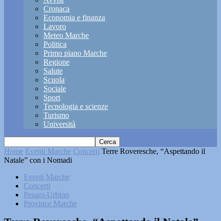
Cronaca
Economia e finanza
Lavoro
Meteo Marche
Politica
Primo piano Marche
Regione
Salute
Scuola
Sociale
Sport
Tecnologia e scienze
Turismo
Università
Home
Eventi Marche
Concerti
Terre Roveresche, “Aspettando il
Natale” con i Nomadi
Eventi Marche
Concerti
Pesaro-Urbino
Province Marche