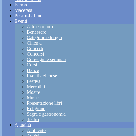
Fermo
Macerata
Pesaro-Urbino
Eventi
Arte e cultura
Benessere
Categorie e luoghi
Cinema
Concerti
Concorsi
Convegni e seminari
Corsi
Danza
Eventi del mese
Festival
Mercatini
Mostre
Musica
Presentazione libri
Religione
Sagra e gastronomia
Teatro
Attualità
Ambiente
Avvisi