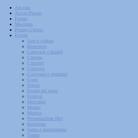
Ancona
Ascoli Piceno
Fermo
Macerata
Pesaro-Urbino
Eventi
Arte e cultura
Benessere
Categorie e luoghi
Cinema
Concerti
Concorsi
Convegni e seminari
Corsi
Danza
Eventi del mese
Festival
Mercatini
Mostre
Musica
Presentazione libri
Religione
Sagra e gastronomia
Teatro