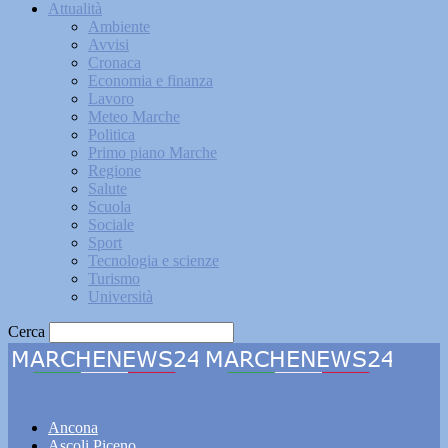
Attualità
Ambiente
Avvisi
Cronaca
Economia e finanza
Lavoro
Meteo Marche
Politica
Primo piano Marche
Regione
Salute
Scuola
Sociale
Sport
Tecnologia e scienze
Turismo
Università
Cerca
Marchenews24
Ancona
Ascoli Piceno