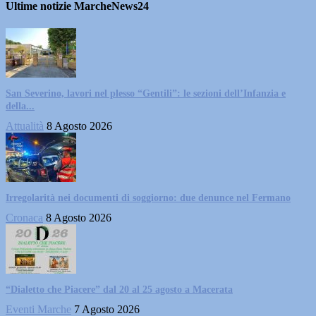
Ultime notizie MarcheNews24
San Severino, lavori nel plesso “Gentili”: le sezioni dell’Infanzia e
della...
Attualità
8 Agosto 2026
Irregolarità nei documenti di soggiorno: due denunce nel Fermano
Cronaca
8 Agosto 2026
“Dialetto che Piacere” dal 20 al 25 agosto a Macerata
Eventi Marche
7 Agosto 2026