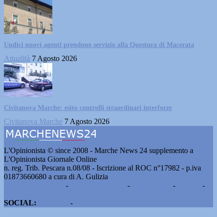
Undici nuovi agenti prendono servizio alla Questura di Macerata
Attualità
7 Agosto 2026
Civitanova Marche: esito controlli straordinari interforze
Civitanova Marche
7 Agosto 2026
L'Opinionista © since 2008 - Marche News 24 supplemento a
L'Opinionista Giornale Online
n. reg. Trib. Pescara n.08/08 - Iscrizione al ROC n°17982 - p.iva
01873660680 a cura di A. Gulizia
Pubblicità e contatti
-
Notizie del giorno
-
Informazioni
-
Privacy
-
Cookie
SOCIAL:
Facebook
-
X