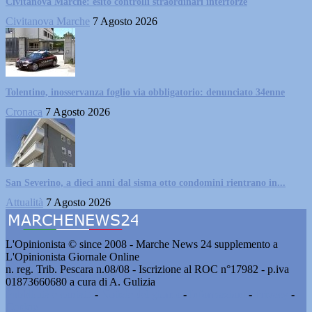
Civitanova Marche: esito controlli straordinari interforze
Civitanova Marche
7 Agosto 2026
Tolentino, inosservanza foglio via obbligatorio: denunciato 34enne
Cronaca
7 Agosto 2026
San Severino, a dieci anni dal sisma otto condomini rientrano in...
Attualità
7 Agosto 2026
L'Opinionista © since 2008 - Marche News 24 supplemento a
L'Opinionista Giornale Online
n. reg. Trib. Pescara n.08/08 - Iscrizione al ROC n°17982 - p.iva
01873660680 a cura di A. Gulizia
Pubblicità e contatti
-
Notizie del giorno
-
Informazioni
-
Privacy
-
Cookie