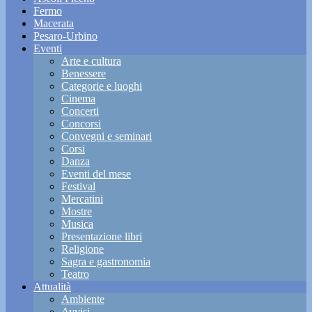
Fermo
Macerata
Pesaro-Urbino
Eventi
Arte e cultura
Benessere
Categorie e luoghi
Cinema
Concerti
Concorsi
Convegni e seminari
Corsi
Danza
Eventi del mese
Festival
Mercatini
Mostre
Musica
Presentazione libri
Religione
Sagra e gastronomia
Teatro
Attualità
Ambiente
Avvisi