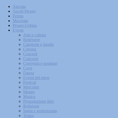
Ancona
Ascoli Piceno
Fermo
Macerata
Pesaro-Urbino
Eventi
Arte e cultura
Benessere
Categorie e luoghi
Cinema
Concerti
Concorsi
Convegni e seminari
Corsi
Danza
Eventi del mese
Festival
Mercatini
Mostre
Musica
Presentazione libri
Religione
Sagra e gastronomia
Teatro