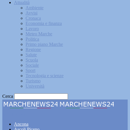
Attualità
Ambiente
Avvisi
Cronaca
Economia e finanza
Lavoro
Meteo Marche
Politica
Primo piano Marche
Regione
Salute
Scuola
Sociale
Sport
Tecnologia e scienze
Turismo
Università
Cerca
Marchenews24
Ancona
Ascoli Piceno