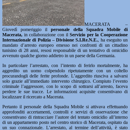
MACERATA –
Giovedì pomeriggio il
personale della Squadra Mobile di
Macerata,
in collaborazione con il
Servizio per la Cooperazione
Internazionale di Polizia – Divisione S.I.Re.N.E.
, ha eseguito un
mandato d’arresto europeo emesso nei confronti di un cittadino
tunisino di 28 anni, resosi responsabile di un tentativo di omicidio
avvenuto qualche giorno addietro in un paese della Germania.
In particolare l’arrestato, con l’intento di ferirlo mortalmente, ha
aggredito un uomo colpendolo ripetutamente con un coltello
procurandogli delle ferite profonde. L’aggredito riusciva a salvarsi
solo grazie all’immediato intervento chirurgico. Compiuto l’evento
criminale l’aggressore, con lo scopo di sottrarsi all’arresto, faceva
perdere le sue tracce. Le informazioni acquisite consentivano di
localizzare il ricercato a Macerata.
Pertanto il personale della Squadra Mobile si attivava effettuando
approfonditi accertamenti, controlli e servizi di osservazione che
consentivano di rintracciare l’autore del tentato omicidio all’interno
di un appartamento posto nel centro storico di Macerata, ospitato da
un suo connazionale. L’arrestato, al termine dell’attività, è stato