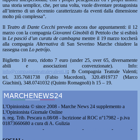
una storia semplice, che, per una volta, vuole diventare protagonista
all’interno di un decennio caratterizzato da eventi dalla dimensione
molto più complessa”.
Il
Teatro di Dante Cecchi
prevede ancora due appuntamenti: il 12
marzo con la compagnia
Giovanni Ginobili
di Petriolo che si esibirà
in
Le pasció d’un curatu de cambagna
mentre il 19 marzo toccherà
alla compagnia
Alternativa
di San Severino Marche chiudere la
rassegna con
Lo petrójo
.
Biglietto 10 euro, ridotto 7 euro (under 25, over 65, diversamente
abili e associazioni convenzionate). Info:
info@compagniateatralevalenti.it
; fb Compagnia Teatrale Valenti;
tel. 335.7681738 (Fabio Macedoni), 320.4919737 (Marco
Giachini), 348.0741032 (Quinto Romagnoli) h 15 – 19.
L'Opinionista © since 2008 - Marche News 24 supplemento a
L'Opinionista Giornale Online
n. reg. Trib. Pescara n.08/08 - Iscrizione al ROC n°17982 - p.iva
01873660680 a cura di A. Gulizia
Pubblicità e contatti
-
Notizie del giorno
-
Informazioni
-
Privacy
-
Cookie