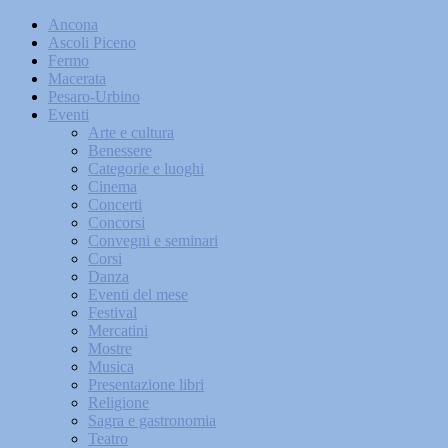
Ancona
Ascoli Piceno
Fermo
Macerata
Pesaro-Urbino
Eventi
Arte e cultura
Benessere
Categorie e luoghi
Cinema
Concerti
Concorsi
Convegni e seminari
Corsi
Danza
Eventi del mese
Festival
Mercatini
Mostre
Musica
Presentazione libri
Religione
Sagra e gastronomia
Teatro