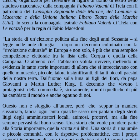
Cecchi
, organizzata per celebrare la figura di uomo di teatro dello
studioso maceratese dalla compagnia
Fabiano Valenti
di Treia con il
patrocinio del
Consiglio Regionale delle Marche, del Comune di
Macerata e della Unione Italiana Libero Teatro delle Marche
(Uilt).
In scena la compagnia teatrale
Fabiano Valenti
di Treia con
Le votaziò
per la regia di Fabio Macedoni.
“La storia di un’elezione politica alla fine degli anni Sessanta – si
legge nelle note di regia – dopo un decennio culminato con la
“rivoluzione culturale” in Europa e non solo, è più che una semplice
competizione elettorale fra la lista della Cerqua e quella della
Campana. O almeno così l’abbiamo voluta rivivere, mettendo in
evidenza le tante storie importanti di allora che si intrecciavano con
quelle minuscole, piccole, talora insignificanti, di tanti piccoli paesini
della nostra terra. Dall’uomo sulla luna ai figli dei fiori, da papa
Giovanni a Martin Luther King, il decennio che vivono i
protagonisti della commedia è, sicuramente, uno di quelli che di più
ha cambiato il mondo e anche ognuno di noi.
Questo non è sfuggito all’autore, però, che, seppur in maniera
sussurrata, lancia ogni tanto qualche sasso nei pantani degli sterili
litigi degli amministratori locali, animosi, protervi, ma alla fine
sempre pervasi dal buon senso. Una storia che vuole prendere parte
alla Storia importante, quella scritta sui libri. Una storia di una umile
e piccola comunità, con le rispettive problematiche, con i propri
rapporti interpersonali, con i propri pettegolezzi ed i propri amori: