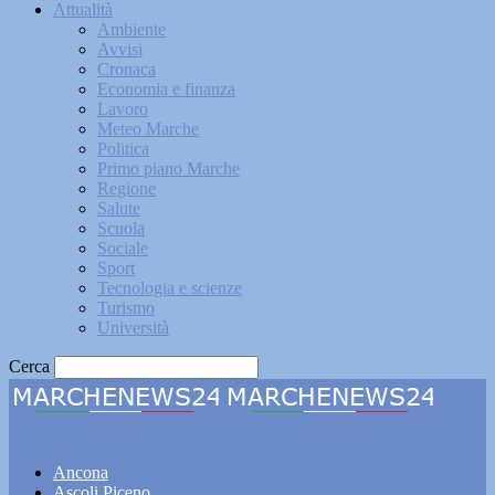
Attualità
Ambiente
Avvisi
Cronaca
Economia e finanza
Lavoro
Meteo Marche
Politica
Primo piano Marche
Regione
Salute
Scuola
Sociale
Sport
Tecnologia e scienze
Turismo
Università
Cerca
Marchenews24
Ancona
Ascoli Piceno