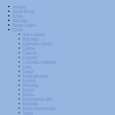
Ancona
Ascoli Piceno
Fermo
Macerata
Pesaro-Urbino
Eventi
Arte e cultura
Benessere
Categorie e luoghi
Cinema
Concerti
Concorsi
Convegni e seminari
Corsi
Danza
Eventi del mese
Festival
Mercatini
Mostre
Musica
Presentazione libri
Religione
Sagra e gastronomia
Teatro