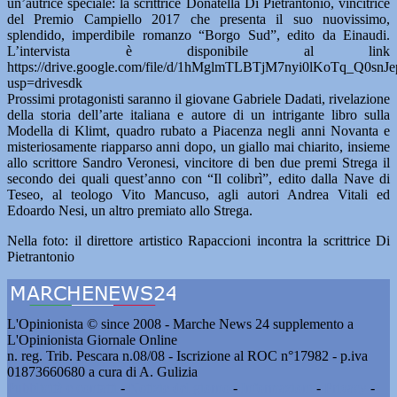
un’autrice speciale: la scrittrice Donatella Di Pietrantonio, vincitrice
del Premio Campiello 2017 che presenta il suo nuovissimo,
splendido, imperdibile romanzo “Borgo Sud”, edito da Einaudi.
L’intervista è disponibile al link
https://drive.google.com/file/d/1hMglmTLBTjM7nyi0lKoTq_Q0snJ
usp=drivesdk
Prossimi protagonisti saranno il giovane Gabriele Dadati, rivelazione
della storia dell’arte italiana e autore di un intrigante libro sulla
Modella di Klimt, quadro rubato a Piacenza negli anni Novanta e
misteriosamente riapparso anni dopo, un giallo mai chiarito, insieme
allo scrittore Sandro Veronesi, vincitore di ben due premi Strega il
secondo dei quali quest’anno con “Il colibrì”, edito dalla Nave di
Teseo, al teologo Vito Mancuso, agli autori Andrea Vitali ed
Edoardo Nesi, un altro premiato allo Strega.
Nella foto: il direttore artistico Rapaccioni incontra la scrittrice Di
Pietrantonio
L'Opinionista © since 2008 - Marche News 24 supplemento a
L'Opinionista Giornale Online
n. reg. Trib. Pescara n.08/08 - Iscrizione al ROC n°17982 - p.iva
01873660680 a cura di A. Gulizia
Pubblicità e contatti
-
Notizie del giorno
-
Informazioni
-
Privacy
-