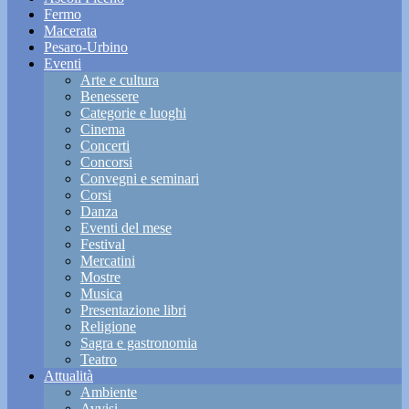
Fermo
Macerata
Pesaro-Urbino
Eventi
Arte e cultura
Benessere
Categorie e luoghi
Cinema
Concerti
Concorsi
Convegni e seminari
Corsi
Danza
Eventi del mese
Festival
Mercatini
Mostre
Musica
Presentazione libri
Religione
Sagra e gastronomia
Teatro
Attualità
Ambiente
Avvisi