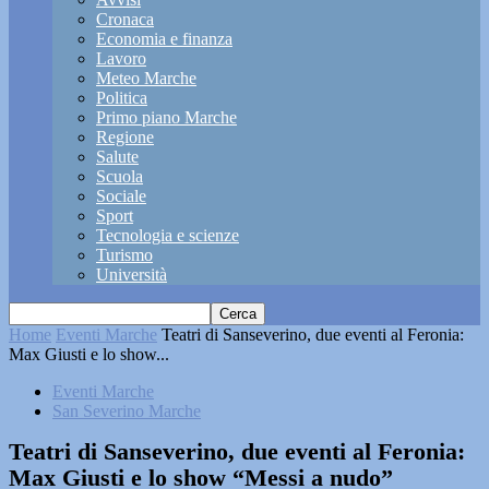
Cronaca
Economia e finanza
Lavoro
Meteo Marche
Politica
Primo piano Marche
Regione
Salute
Scuola
Sociale
Sport
Tecnologia e scienze
Turismo
Università
Home
Eventi Marche
Teatri di Sanseverino, due eventi al Feronia:
Max Giusti e lo show...
Eventi Marche
San Severino Marche
Teatri di Sanseverino, due eventi al Feronia:
Max Giusti e lo show “Messi a nudo”