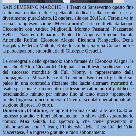
SAN SEVERINO MARCHE – I Teatri di Sanseverino questo fine
settimana ospitano due spettacoli dedicati alla comicità e al
divertimento puro.Sabato,12 ottobre, alle ore 20.45, al Feronia va in
scena la rappresentazione
“Messi a nudo”
scritta e diretta da Iacopo
Cicconofri con Andrea Migliorelli, Moreno Passarini, Nazzareno
Bellesi, Nazareno Paparoni, Paolo De Angelis, Simone Tiranti,
Antonella Ruffini, Eleonora Alagna, Eleonora Piangatello, Denis
Bonjaku, Federica Mattioli, Roberto Gullini, Sabrina Conocchioli e
la partecipazione straordinaria di Giuseppe Gesuelli.
Le coreografie dello spettacolo sono firmate da Eleonora Alagna, le
musiche di Aldo Cicconofri. Originalissimo il testo, scritto sulla scia
del successo mondiale di Full Monty, e rappresentato dalla
compagnia Le Mezze Facce di Tolentino. Ben tredici gli attori sul
palco in una commedia frizzante che lascia alternare momenti di
risate spassionate a momenti di riflessione catturando il pubblico e
trascinandolo minuto per minuto fino al tanto atteso “spettacolo”
finale. (Ingresso unico numerato 15 euro, scontato per abbonati alla
stagione di prosa 10 euro).
Domenica ,13 ottobre,
sempre il Feronia ospita, alle ore 16.30 ad
ingresso gratuito e fuori abbonamento, lo show dello straordinario
comico
Max Giusti.
Lo spettacolo, che viene presentato in
collaborazione con l’Uteam, l’Università della Terza Età dell’Alto
Maceratese, è a ingresso gratuito e fuori abbonamento.