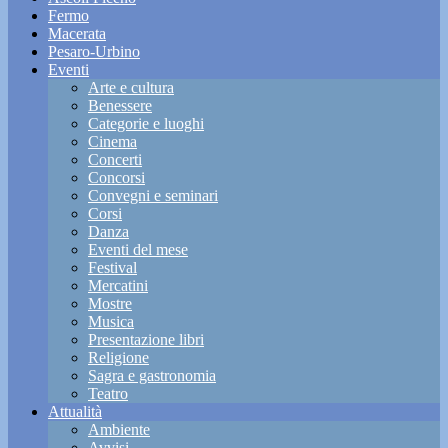
Fermo
Macerata
Pesaro-Urbino
Eventi
Arte e cultura
Benessere
Categorie e luoghi
Cinema
Concerti
Concorsi
Convegni e seminari
Corsi
Danza
Eventi del mese
Festival
Mercatini
Mostre
Musica
Presentazione libri
Religione
Sagra e gastronomia
Teatro
Attualità
Ambiente
Avvisi