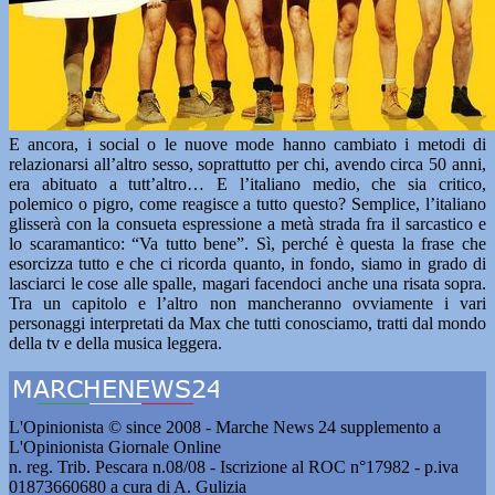
E ancora, i social o le nuove mode hanno cambiato i metodi di
relazionarsi all’altro sesso, soprattutto per chi, avendo circa 50 anni,
era abituato a tutt’altro… E l’italiano medio, che sia critico,
polemico o pigro, come reagisce a tutto questo? Semplice, l’italiano
glisserà con la consueta espressione a metà strada fra il sarcastico e
lo scaramantico: “Va tutto bene”. Sì, perché è questa la frase che
esorcizza tutto e che ci ricorda quanto, in fondo, siamo in grado di
lasciarci le cose alle spalle, magari facendoci anche una risata sopra.
Tra un capitolo e l’altro non mancheranno ovviamente i vari
personaggi interpretati da Max che tutti conosciamo, tratti dal mondo
della tv e della musica leggera.
L'Opinionista © since 2008 - Marche News 24 supplemento a
L'Opinionista Giornale Online
n. reg. Trib. Pescara n.08/08 - Iscrizione al ROC n°17982 - p.iva
01873660680 a cura di A. Gulizia