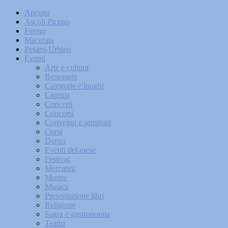
Ancona
Ascoli Piceno
Fermo
Macerata
Pesaro-Urbino
Eventi
Arte e cultura
Benessere
Categorie e luoghi
Cinema
Concerti
Concorsi
Convegni e seminari
Corsi
Danza
Eventi del mese
Festival
Mercatini
Mostre
Musica
Presentazione libri
Religione
Sagra e gastronomia
Teatro