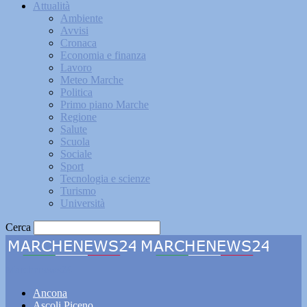
Attualità
Ambiente
Avvisi
Cronaca
Economia e finanza
Lavoro
Meteo Marche
Politica
Primo piano Marche
Regione
Salute
Scuola
Sociale
Sport
Tecnologia e scienze
Turismo
Università
Cerca
Marchenews24
Ancona
Ascoli Piceno